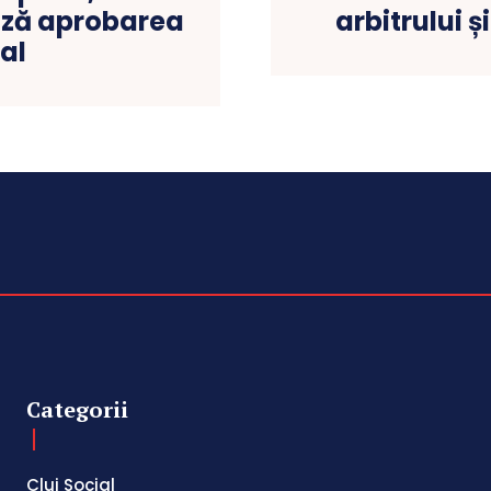
ază aprobarea
arbitrului ș
cal
Categorii
Cluj Social