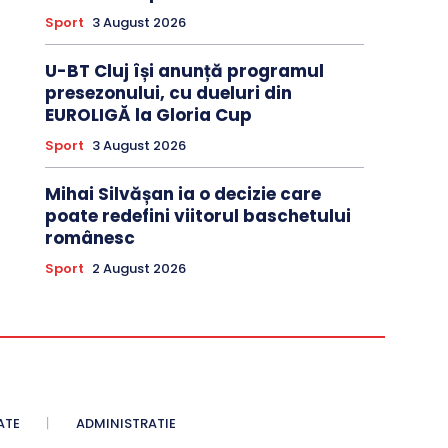
Sport
3 August 2026
U-BT Cluj își anunță programul
presezonului, cu dueluri din
EUROLIGĂ la Gloria Cup
Sport
3 August 2026
Mihai Silvășan ia o decizie care
poate redefini viitorul baschetului
românesc
Sport
2 August 2026
ATE
ADMINISTRATIE