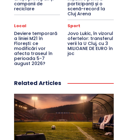
campanii de
participanți și o
reciclare
scenă-record la
Cluj Arena
Local
Sport
Deviere temporară
Jovo Lukic, în vizorul
a liniei M21 în
ofertelor: transferul
Florești: ce
verii la U Cluj, cu 3
modificări vor
MILIOANE DE EURO în
afecta traseul în
joc
perioada 5-7
august 2026?
Related Articles