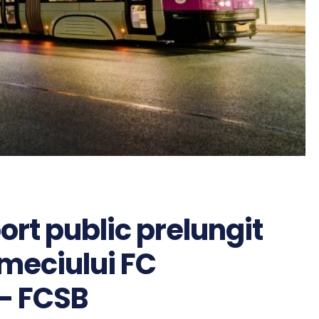
rt public prelungit
i meciului FC
 – FCSB