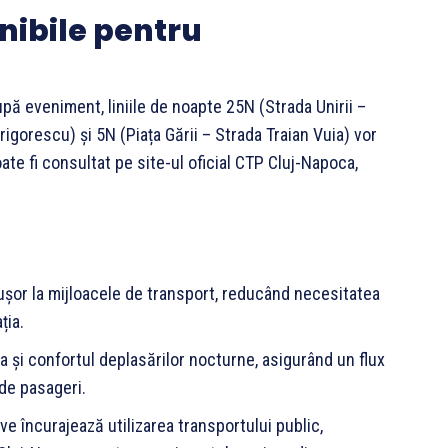
onibile pentru
pă eveniment, liniile de noapte 25N (Strada Unirii –
rigorescu) și 5N (Piața Gării – Strada Traian Vuia) vor
te fi consultat pe site-ul oficial CTP Cluj-Napoca,
 ușor la mijloacele de transport, reducând necesitatea
ția.
a și confortul deplasărilor nocturne, asigurând un flux
de pasageri.
ive încurajează utilizarea transportului public,