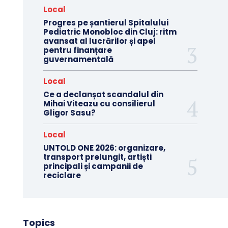
Local
Progres pe șantierul Spitalului
Pediatric Monobloc din Cluj: ritm
avansat al lucrărilor și apel
pentru finanțare
guvernamentală
Local
Ce a declanșat scandalul din
Mihai Viteazu cu consilierul
Gligor Sasu?
Local
UNTOLD ONE 2026: organizare,
transport prelungit, artiști
principali și campanii de
reciclare
Topics