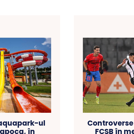
 aquapark-ul
Controverse 
Napoca, în
FCSB în me