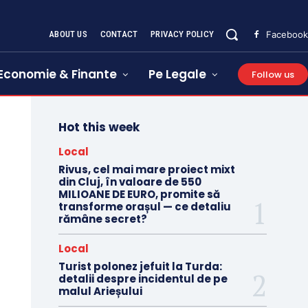
ABOUT US
CONTACT
PRIVACY POLICY
Facebook
Economie & Finante
Pe Legale
Follow us
Hot this week
Local
Rivus, cel mai mare proiect mixt
din Cluj, în valoare de 550
MILIOANE DE EURO, promite să
transforme orașul — ce detaliu
rămâne secret?
Local
Turist polonez jefuit la Turda:
detalii despre incidentul de pe
malul Arieșului