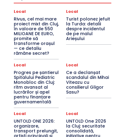
Local
Local
Rivus, cel mai mare
Turist polonez jefuit
proiect mixt din Cluj,
la Turda: detalii
în valoare de 550
despre incidentul
MILIOANE DE EURO,
de pe malul
promite să
Arieșului
transforme orașul
— ce detaliu
rămâne secret?
Local
Local
Progres pe șantierul
Ce a declanșat
Spitalului Pediatric
scandalul din Mihai
Monobloc din Cluj:
Viteazu cu
ritm avansat al
consilierul Gligor
lucrărilor și apel
Sasu?
pentru finanțare
guvernamentală
Local
Local
UNTOLD ONE 2026:
UNTOLD One 2026
organizare,
la Cluj: securitate
transport prelungit,
consolidată,
artiști principali și
inițiative pentru