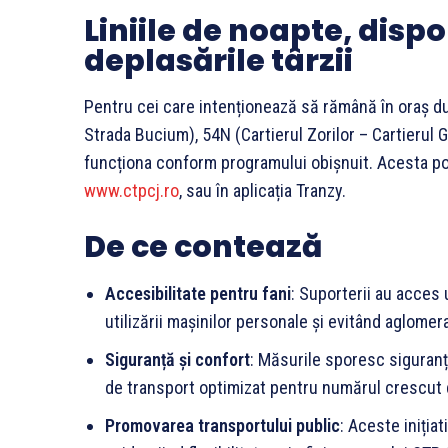
Liniile de noapte, disp
deplasările târzii
Pentru cei care intenționează să rămână în oraș du
Strada Bucium), 54N (Cartierul Zorilor – Cartierul G
funcționa conform programului obișnuit. Acesta poa
www.ctpcj.ro
, sau în aplicația Tranzy.
De ce contează
Accesibilitate pentru fani
: Suporterii au acces
utilizării mașinilor personale și evitând aglomera
Siguranță și confort
: Măsurile sporesc siguranț
de transport optimizat pentru numărul crescut 
Promovarea transportului public
: Aceste inițiat