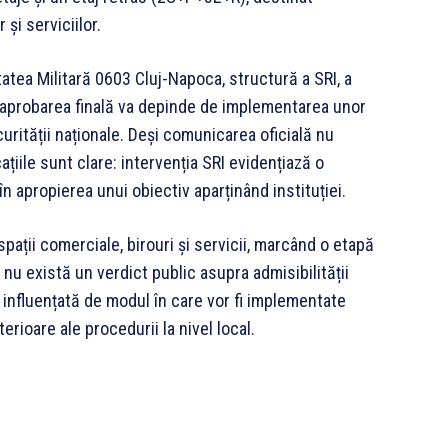
 și serviciilor.
tatea Militară 0603 Cluj-Napoca, structură a SRI, a
ă aprobarea finală va depinde de implementarea unor
rității naționale. Deși comunicarea oficială nu
ațiile sunt clare: intervenția SRI evidențiază o
în apropierea unui obiectiv aparținând instituției.
pații comerciale, birouri și servicii, marcând o etapă
 nu există un verdict public asupra admisibilității
fi influențată de modul în care vor fi implementate
erioare ale procedurii la nivel local.