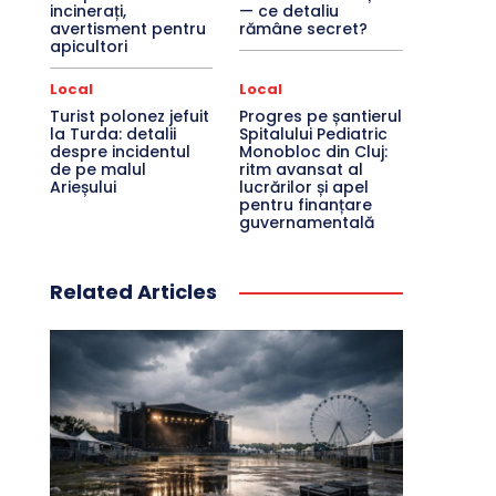
incinerați,
— ce detaliu
avertisment pentru
rămâne secret?
apicultori
Local
Local
Turist polonez jefuit
Progres pe șantierul
la Turda: detalii
Spitalului Pediatric
despre incidentul
Monobloc din Cluj:
de pe malul
ritm avansat al
Arieșului
lucrărilor și apel
pentru finanțare
guvernamentală
Related Articles