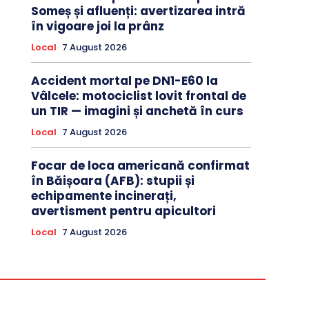
Someș și afluenți: avertizarea intră
în vigoare joi la prânz
Local
7 August 2026
Accident mortal pe DN1-E60 la
Vâlcele: motociclist lovit frontal de
un TIR — imagini și anchetă în curs
Local
7 August 2026
Focar de loca americană confirmat
în Băișoara (AFB): stupii și
echipamente incinerați,
avertisment pentru apicultori
Local
7 August 2026