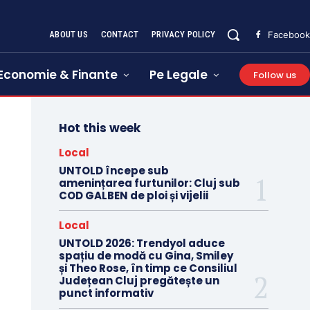
ABOUT US
CONTACT
PRIVACY POLICY
Facebook
Economie & Finante
Pe Legale
Follow us
Hot this week
Local
UNTOLD începe sub
amenințarea furtunilor: Cluj sub
COD GALBEN de ploi și vijelii
Local
UNTOLD 2026: Trendyol aduce
spațiu de modă cu Gina, Smiley
și Theo Rose, în timp ce Consiliul
Județean Cluj pregătește un
punct informativ