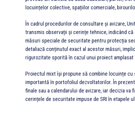
locuințelor colective, spațiilor comerciale, birourilor
În cadrul procedurilor de consultare și avizare, Uni
transmis observații și cerințe tehnice, indicând c
măsuri speciale de securitate pentru protecția secu
detaliază conținutul exact al acestor măsuri, implic
rigurozitate sporită în cazul unui proiect amplasat 
Proiectul mixt își propune să combine locuințe cu s
importantă în portofoliul dezvoltatorilor. În prezent
finale sau a calendarului de avizare, iar decizia va 
cerințele de securitate impuse de SRI în etapele ult