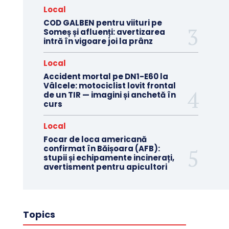
Local
COD GALBEN pentru viituri pe
Someș și afluenți: avertizarea
intră în vigoare joi la prânz
Local
Accident mortal pe DN1-E60 la
Vâlcele: motociclist lovit frontal
de un TIR — imagini și anchetă în
curs
Local
Focar de loca americană
confirmat în Băișoara (AFB):
stupii și echipamente incinerați,
avertisment pentru apicultori
Topics