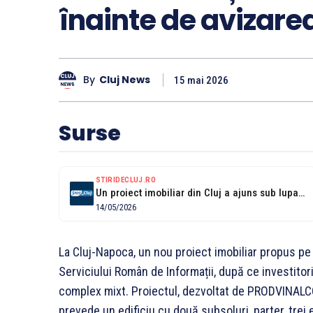
înainte de avizare
By
Cluj News
15 mai 2026
Surse
STIRIDECLUJ.RO
Un proiect imobiliar din Cluj a ajuns sub lupa SRI. Serviciul Român...
14/05/2026
La Cluj-Napoca, un nou proiect imobiliar propus pe s
Serviciului Român de Informații, după ce investito
complex mixt. Proiectul, dezvoltat de PRODVINAL
prevede un edificiu cu două subsoluri, parter, trei 