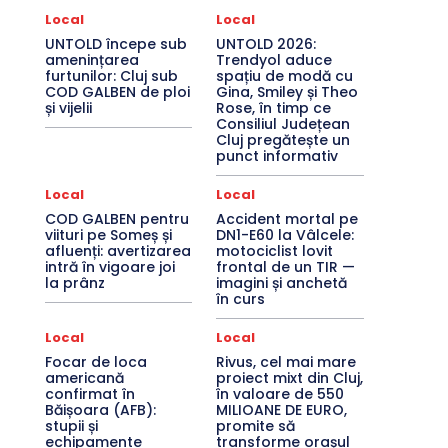
Local
Local
UNTOLD începe sub
UNTOLD 2026:
amenințarea
Trendyol aduce
furtunilor: Cluj sub
spațiu de modă cu
COD GALBEN de ploi
Gina, Smiley și Theo
și vijelii
Rose, în timp ce
Consiliul Județean
Cluj pregătește un
punct informativ
Local
Local
COD GALBEN pentru
Accident mortal pe
viituri pe Someș și
DN1-E60 la Vâlcele:
afluenți: avertizarea
motociclist lovit
intră în vigoare joi
frontal de un TIR —
la prânz
imagini și anchetă
în curs
Local
Local
Focar de loca
Rivus, cel mai mare
americană
proiect mixt din Cluj,
confirmat în
în valoare de 550
Băișoara (AFB):
MILIOANE DE EURO,
stupii și
promite să
echipamente
transforme orașul