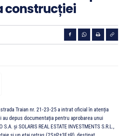
a construcției
trada Traian nr. 21-23-25 a intrat oficial în atenția
rii au depus documentația pentru aprobarea unui
CO S.A. și SOLARIS REAL ESTATE INVESTMENTS S.R.L.,
etaje și un etaj retras (2S+P+3E+R), destinat