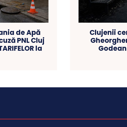
ania de Apă
Clujenii c
uză PNL Cluj
Gheorghen
TARIFELOR la
Godeanu