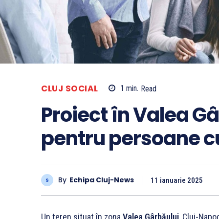
CLUJ SOCIAL
1
min.
Read
Proiect în Valea Gâr
pentru persoane cu
By
Echipa Cluj-News
11 ianuarie 2025
Un teren situat în zona
Valea Gârbăului
, Cluj-Napo