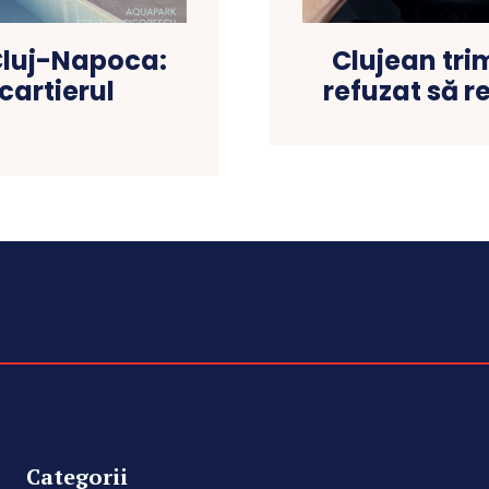
Cluj-Napoca:
Clujean tri
artierul
refuzat să r
Categorii