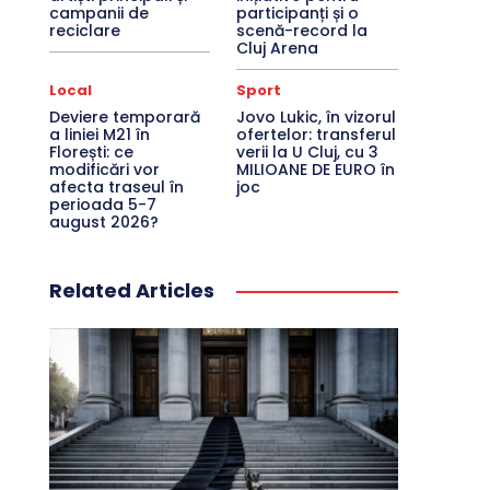
campanii de
participanți și o
reciclare
scenă-record la
Cluj Arena
Local
Sport
Deviere temporară
Jovo Lukic, în vizorul
a liniei M21 în
ofertelor: transferul
Florești: ce
verii la U Cluj, cu 3
modificări vor
MILIOANE DE EURO în
afecta traseul în
joc
perioada 5-7
august 2026?
Related Articles