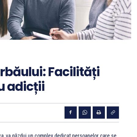
băului: Facilități
 adicții
ca, va găzdui un complex dedicat persoanelor care se