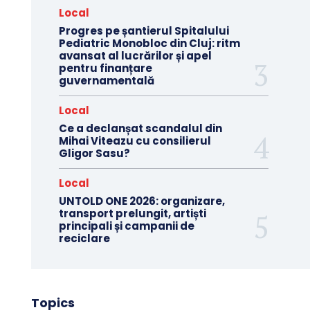
Local
Progres pe șantierul Spitalului
Pediatric Monobloc din Cluj: ritm
avansat al lucrărilor și apel
pentru finanțare
guvernamentală
Local
Ce a declanșat scandalul din
Mihai Viteazu cu consilierul
Gligor Sasu?
Local
UNTOLD ONE 2026: organizare,
transport prelungit, artiști
principali și campanii de
reciclare
Topics