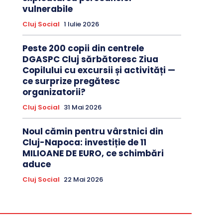
vulnerabile
Cluj Social
1 Iulie 2026
Peste 200 copii din centrele
DGASPC Cluj sărbătoresc Ziua
Copilului cu excursii și activități —
ce surprize pregătesc
organizatorii?
Cluj Social
31 Mai 2026
Noul cămin pentru vârstnici din
Cluj-Napoca: investiție de 11
MILIOANE DE EURO, ce schimbări
aduce
Cluj Social
22 Mai 2026