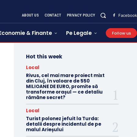
ABOUT US
CONTACT
PRIVACY POLICY
Facebook
Economie & Finante
Pe Legale
Follow us
Hot this week
Local
Rivus, cel mai mare proiect mixt
din Cluj, în valoare de 550
MILIOANE DE EURO, promite să
transforme orașul — ce detaliu
rămâne secret?
Local
Turist polonez jefuit la Turda:
detalii despre incidentul de pe
malul Arieșului