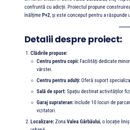
confruntă cu adicții. Proiectul propune construire
înălțime
P+2
, și este conceput pentru a răspunde u
Detalii despre proiect:
Clădirile propuse:
Centru pentru copii:
Facilități dedicate minor
vârstei.
Centru pentru adulți:
Oferă suport specializa
Sală de sport:
Spațiu destinat activităților fi
Garaj suprateran:
Include 10 locuri de parcar
vizitatori.
Localizare:
Zona
Valea Gârbăului
, o locație lin
urbană.