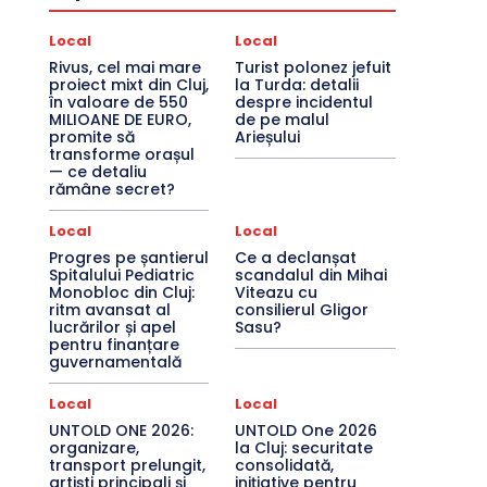
Local
Local
Rivus, cel mai mare
Turist polonez jefuit
proiect mixt din Cluj,
la Turda: detalii
în valoare de 550
despre incidentul
MILIOANE DE EURO,
de pe malul
promite să
Arieșului
transforme orașul
— ce detaliu
rămâne secret?
Local
Local
Progres pe șantierul
Ce a declanșat
Spitalului Pediatric
scandalul din Mihai
Monobloc din Cluj:
Viteazu cu
ritm avansat al
consilierul Gligor
lucrărilor și apel
Sasu?
pentru finanțare
guvernamentală
Local
Local
UNTOLD ONE 2026:
UNTOLD One 2026
organizare,
la Cluj: securitate
transport prelungit,
consolidată,
artiști principali și
inițiative pentru