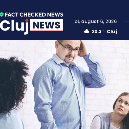
joi, august 6, 2026
20.3
Cluj
C