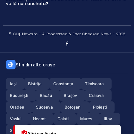
va lămuri ancheta?
© Cluj-News.ro - AI Processed & Fact Checked News - 2025
Știri din alte orașe
Iași
Bistrița
Constanța
Timișoara
București
Bacău
Brașov
Craiova
Oradea
Suceava
Botoșani
Ploiești
Vaslui
Neamț
Galați
Mureș
Ilfov
Sibiu
Arad
Alba
Tulcea
Olt
Știri verificate