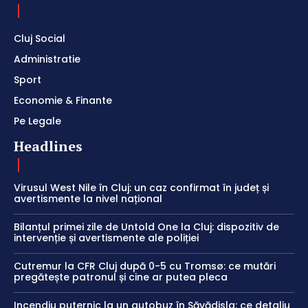
Cluj Social
Administratie
Sport
Economie & Finante
Pe Legale
Headlines
Virusul West Nile în Cluj: un caz confirmat în județ și
avertismente la nivel național
Bilanțul primei zile de Untold One la Cluj: dispozitiv de
intervenție și avertismente ale poliției
Cutremur la CFR Cluj după 0-5 cu Tromsø: ce mutări
pregătește patronul și cine ar putea pleca
Incendiu puternic la un autobuz în Săvădisla: ce detaliu