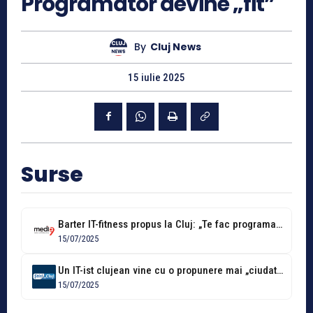
Programator devine „fit”
By
Cluj News
15 iulie 2025
Surse
Barter IT-fitness propus la Cluj: „Te fac programator, tu mă faci pătrățele”
15/07/2025
Un IT-ist clujean vine cu o propunere mai „ciudată”: „Te învăț programare,...
15/07/2025