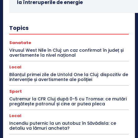
la întreruperile de energie
Topics
Sanatate
Virusul West Nile în Cluj: un caz confirmat în județ și
avertismente la nivel național
Local
Bilanțul primei zile de Untold One la Cluj: dispozitiv de
intervenție și avertismente ale poliției
Sport
Cutremur la CFR Cluj după 0-5 cu Tromsø: ce mutări
pregătește patronul și cine ar putea pleca
Local
Incendiu puternic la un autobuz în Săvădisla: ce
detaliu va lămuri ancheta?