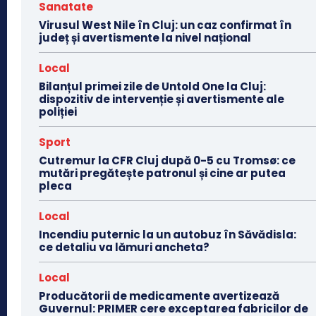
Sanatate
Virusul West Nile în Cluj: un caz confirmat în
județ și avertismente la nivel național
Local
Bilanțul primei zile de Untold One la Cluj:
dispozitiv de intervenție și avertismente ale
poliției
Sport
Cutremur la CFR Cluj după 0-5 cu Tromsø: ce
mutări pregătește patronul și cine ar putea
pleca
Local
Incendiu puternic la un autobuz în Săvădisla:
ce detaliu va lămuri ancheta?
Local
Producătorii de medicamente avertizează
Guvernul: PRIMER cere exceptarea fabricilor de