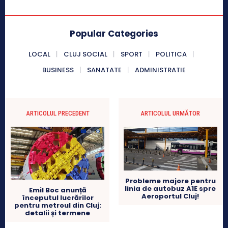
Popular Categories
LOCAL
CLUJ SOCIAL
SPORT
POLITICA
BUSINESS
SANATATE
ADMINISTRATIE
ARTICOLUL PRECEDENT
ARTICOLUL URMĂTOR
Probleme majore pentru
linia de autobuz A1E spre
Emil Boc anunță
Aeroportul Cluj!
începutul lucrărilor
pentru metroul din Cluj:
detalii și termene