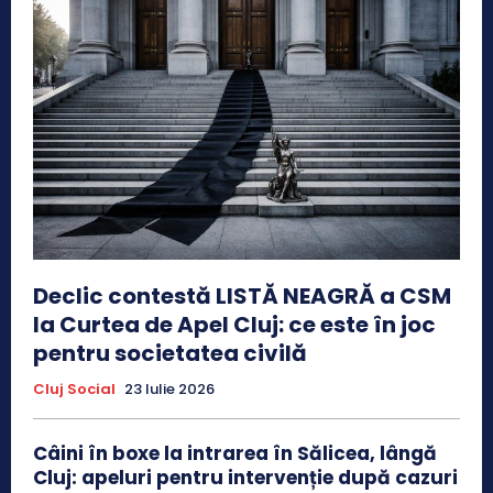
Declic contestă LISTĂ NEAGRĂ a CSM
la Curtea de Apel Cluj: ce este în joc
pentru societatea civilă
Cluj Social
23 Iulie 2026
Câini în boxe la intrarea în Sălicea, lângă
Cluj: apeluri pentru intervenție după cazuri