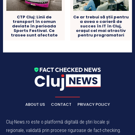
Ce ar trebui să știi pentru
CTP Cluj: Linii de
a avea o carieră de
transport în comun
succes în IT în Cluj,
deviate în perioada
orașul cel mai atractiv
Sports Festival. Ce
pentru programatori
trasee sunt afectate
ABOUT US
CONTACT
PRIVACY POLICY
Cluj-News.ro este o platformă digitală de știri locale și
regionale, validată prin procese riguroase de fact-checking.