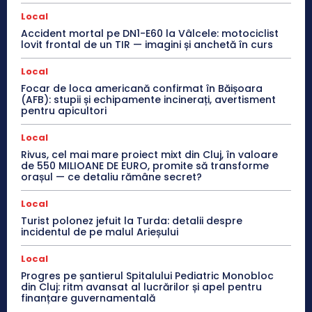
Local
Accident mortal pe DN1-E60 la Vâlcele: motociclist
lovit frontal de un TIR — imagini și anchetă în curs
Local
Focar de loca americană confirmat în Băișoara
(AFB): stupii și echipamente incinerați, avertisment
pentru apicultori
Local
Rivus, cel mai mare proiect mixt din Cluj, în valoare
de 550 MILIOANE DE EURO, promite să transforme
orașul — ce detaliu rămâne secret?
Local
Turist polonez jefuit la Turda: detalii despre
incidentul de pe malul Arieșului
Local
Progres pe șantierul Spitalului Pediatric Monobloc
din Cluj: ritm avansat al lucrărilor și apel pentru
finanțare guvernamentală