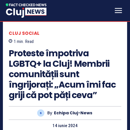
CLUJ SOCIAL
1
min.
Read
Proteste împotriva
LGBTQ+ la Cluj! Membrii
comunității sunt
îngrijorați: „Acum îmi fac
griji că pot păți ceva”
By
Echipa Cluj-News
14 iunie 2024