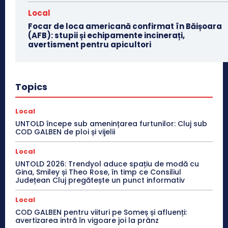
Local
Focar de loca americană confirmat în Băișoara
(AFB): stupii și echipamente incinerați,
avertisment pentru apicultori
Topics
Local
UNTOLD începe sub amenințarea furtunilor: Cluj sub
COD GALBEN de ploi și vijelii
Local
UNTOLD 2026: Trendyol aduce spațiu de modă cu
Gina, Smiley și Theo Rose, în timp ce Consiliul
Județean Cluj pregătește un punct informativ
Local
COD GALBEN pentru viituri pe Someș și afluenți:
avertizarea intră în vigoare joi la prânz