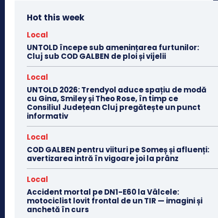
Hot this week
Local
UNTOLD începe sub amenințarea furtunilor:
Cluj sub COD GALBEN de ploi și vijelii
Local
UNTOLD 2026: Trendyol aduce spațiu de modă
cu Gina, Smiley și Theo Rose, în timp ce
Consiliul Județean Cluj pregătește un punct
informativ
Local
COD GALBEN pentru viituri pe Someș și afluenți:
avertizarea intră în vigoare joi la prânz
Local
Accident mortal pe DN1-E60 la Vâlcele:
motociclist lovit frontal de un TIR — imagini și
anchetă în curs