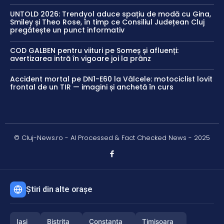
UNTOLD 2026: Trendyol aduce spațiu de modă cu Gina,
Smiley și Theo Rose, în timp ce Consiliul Județean Cluj
pregătește un punct informativ
COD GALBEN pentru viituri pe Someș și afluenți:
avertizarea intră în vigoare joi la prânz
Accident mortal pe DN1-E60 la Vâlcele: motociclist lovit
frontal de un TIR — imagini și anchetă în curs
© Cluj-News.ro - AI Processed & Fact Checked News - 2025
Știri din alte orașe
Iași
Bistrița
Constanța
Timișoara