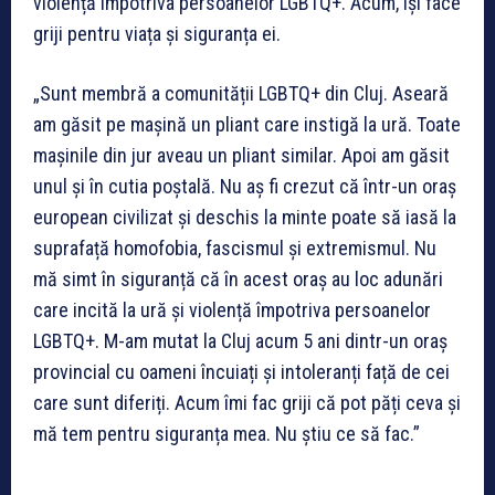
violență împotriva persoanelor LGBTQ+. Acum, își face
griji pentru viața și siguranța ei.
„Sunt membră a comunității LGBTQ+ din Cluj. Aseară
am găsit pe mașină un pliant care instigă la ură. Toate
mașinile din jur aveau un pliant similar. Apoi am găsit
unul și în cutia poștală. Nu aș fi crezut că într-un oraș
european civilizat și deschis la minte poate să iasă la
suprafață homofobia, fascismul și extremismul. Nu
mă simt în siguranță că în acest oraș au loc adunări
care incită la ură și violență împotriva persoanelor
LGBTQ+. M-am mutat la Cluj acum 5 ani dintr-un oraș
provincial cu oameni încuiați și intoleranți față de cei
care sunt diferiți. Acum îmi fac griji că pot păți ceva și
mă tem pentru siguranța mea. Nu știu ce să fac.”