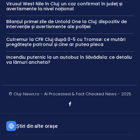
Virusul West Nile în Cluj: un caz confirmat în județ și
avertismente la nivel național
Bilanțul primei zile de Untold One la Cluj: dispozitiv de
intervenție și avertismente ale poliției
Cutremur la CFR Cluj după 0-5 cu Tromsø: ce mutări
pregătește patronul și cine ar putea pleca
Incendiu puternic la un autobuz în Săvădisla: ce detaliu
va lămuri ancheta?
© Cluj-News.ro - AI Processed & Fact Checked News - 2025
Știri din alte orașe