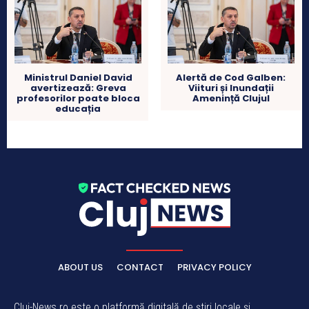
Ministrul Daniel David
Alertă de Cod Galben:
avertizează: Greva
Viituri și Inundații
profesorilor poate bloca
Amenință Clujul
educația
ABOUT US
CONTACT
PRIVACY POLICY
Cluj-News.ro este o platformă digitală de știri locale și