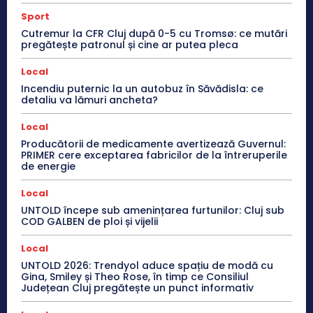
Sport
Cutremur la CFR Cluj după 0-5 cu Tromsø: ce mutări
pregătește patronul și cine ar putea pleca
Local
Incendiu puternic la un autobuz în Săvădisla: ce
detaliu va lămuri ancheta?
Local
Producătorii de medicamente avertizează Guvernul:
PRIMER cere exceptarea fabricilor de la întreruperile
de energie
Local
UNTOLD începe sub amenințarea furtunilor: Cluj sub
COD GALBEN de ploi și vijelii
Local
UNTOLD 2026: Trendyol aduce spațiu de modă cu
Gina, Smiley și Theo Rose, în timp ce Consiliul
Județean Cluj pregătește un punct informativ