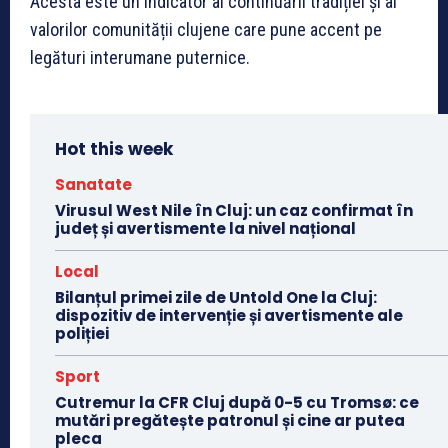
Acesta este un indicator al continuării tradiției și al
valorilor comunității clujene care pune accent pe
legături interumane puternice.
Hot this week
Sanatate
Virusul West Nile în Cluj: un caz confirmat în
județ și avertismente la nivel național
Local
Bilanțul primei zile de Untold One la Cluj:
dispozitiv de intervenție și avertismente ale
poliției
Sport
Cutremur la CFR Cluj după 0-5 cu Tromsø: ce
mutări pregătește patronul și cine ar putea
pleca