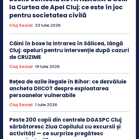
la Curtea de Apel Cluj: ce este în joc
pentru societatea civilă
Cluj Social
23 Iulie 2026
Câini în boxe la intrarea în Sălicea, lângă
Cluj: apeluri pentru intervenție după cazuri
de CRUZIME
Cluj Social
19 Iulie 2026
Rețea de azile ilegale în Bihor: ce dezvăluie
ancheta DIICOT despre exploatarea
persoanelor vulnerabile
Cluj Social
1 Iulie 2026
Peste 200 copii din centrele DGASPC Cluj
sărbătoresc Ziua Copilului cu excursii și
activități — ce surprize pregătesc