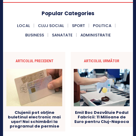
Popular Categories
LOCAL
CLUJ SOCIAL
SPORT
POLITICA
BUSINESS
SANATATE
ADMINISTRATIE
ARTICOLUL PRECEDENT
ARTICOLUL URMĂTOR
Clujenii pot obține
Emil Boc Dezvăluie Podul
buletinul electronic mai
Fabricii: 11 Milioane de
ușor! Noi schimbări la
Euro pentru Cluj-Napoca
programul de permise