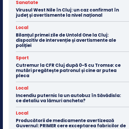
Sanatate
Virusul West Nile în Cluj: un caz confirmat în
județ și avertismente la nivel național
Local
Bilanțul primei zile de Untold One la Cluj:
dispozitiv de intervenție și avertismente ale
poliției
Sport
Cutremur la CFR Cluj după 0-5 cu Tromsø: ce
mutări pregătește patronul și cine ar putea
pleca
Local
Incendiu puternic la un autobuz în Săvădisla:
ce detaliu va lămuri ancheta?
Local
Producătorii de medicamente avertizează
Guvernul: PRIMER cere exceptarea fabricilor de