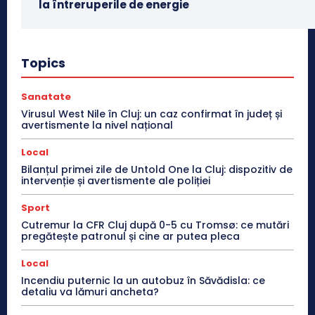
la întreruperile de energie
Topics
Sanatate
Virusul West Nile în Cluj: un caz confirmat în județ și
avertismente la nivel național
Local
Bilanțul primei zile de Untold One la Cluj: dispozitiv de
intervenție și avertismente ale poliției
Sport
Cutremur la CFR Cluj după 0-5 cu Tromsø: ce mutări
pregătește patronul și cine ar putea pleca
Local
Incendiu puternic la un autobuz în Săvădisla: ce
detaliu va lămuri ancheta?