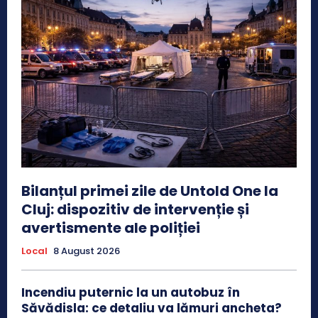
Bilanțul primei zile de Untold One la
Cluj: dispozitiv de intervenție și
avertismente ale poliției
Local
8 August 2026
Incendiu puternic la un autobuz în
Săvădisla: ce detaliu va lămuri ancheta?