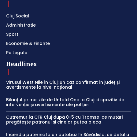
Cluj Social
Administratie
Sport
Economie & Finante
Pe Legale
Headlines
Virusul West Nile în Cluj: un caz confirmat în județ și
avertismente la nivel național
Bilanțul primei zile de Untold One la Cluj: dispozitiv de
intervenție și avertismente ale poliției
Cutremur la CFR Cluj după 0-5 cu Tromsø: ce mutări
pregătește patronul și cine ar putea pleca
Incendiu puternic la un autobuz în Săvădisla: ce detaliu