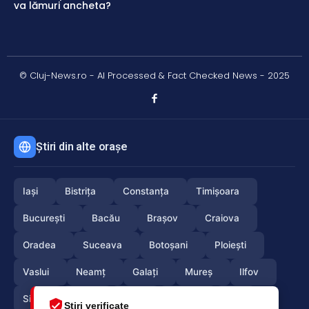
va lămuri ancheta?
© Cluj-News.ro - AI Processed & Fact Checked News - 2025
Știri din alte orașe
Iași
Bistrița
Constanța
Timișoara
București
Bacău
Brașov
Craiova
Oradea
Suceava
Botoșani
Ploiești
Vaslui
Neamț
Galați
Mureș
Ilfov
Sibiu
Arad
Alba
Tulcea
Olt
Știri verificate