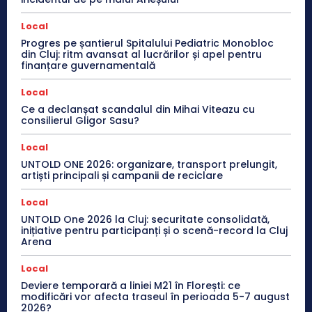
Local
Progres pe șantierul Spitalului Pediatric Monobloc
din Cluj: ritm avansat al lucrărilor și apel pentru
finanțare guvernamentală
Local
Ce a declanșat scandalul din Mihai Viteazu cu
consilierul Gligor Sasu?
Local
UNTOLD ONE 2026: organizare, transport prelungit,
artiști principali și campanii de reciclare
Local
UNTOLD One 2026 la Cluj: securitate consolidată,
inițiative pentru participanți și o scenă-record la Cluj
Arena
Local
Deviere temporară a liniei M21 în Florești: ce
modificări vor afecta traseul în perioada 5-7 august
2026?