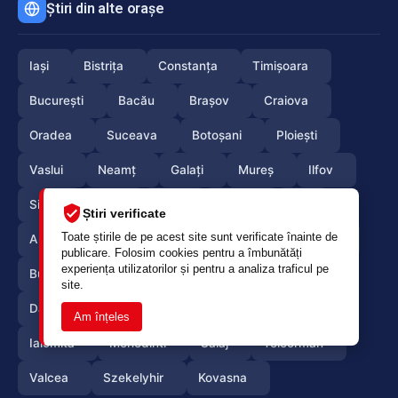
Știri din alte orașe
Iași
Bistrița
Constanța
Timișoara
București
Bacău
Brașov
Craiova
Oradea
Suceava
Botoșani
Ploiești
Vaslui
Neamț
Galați
Mureș
Ilfov
Sibiu
Arad
Alba
Tulcea
Olt
Știri verificate
Toate știrile de pe acest site sunt verificate înainte de
Arges
Maramures
Vrancea
Satumare
publicare. Folosim cookies pentru a îmbunătăți
experiența utilizatorilor și pentru a analiza traficul pe
Buzau
Braila
Calarasi
Caras-Severin
site.
Dambovita
Giurgiu
Gorj
Hunedoara
Am înțeles
Ialomita
Mehedinti
Salaj
Teleorman
Valcea
Szekelyhir
Kovasna