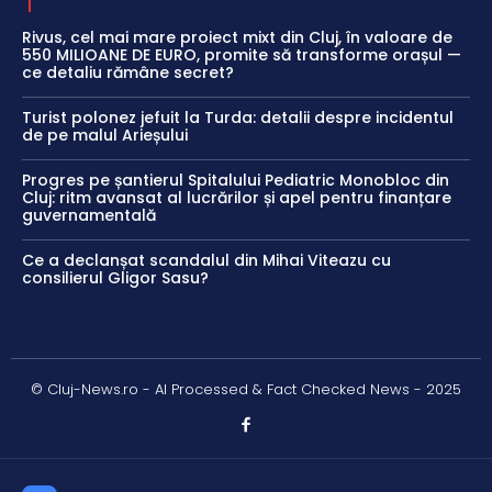
Rivus, cel mai mare proiect mixt din Cluj, în valoare de
550 MILIOANE DE EURO, promite să transforme orașul —
ce detaliu rămâne secret?
Turist polonez jefuit la Turda: detalii despre incidentul
de pe malul Arieșului
Progres pe șantierul Spitalului Pediatric Monobloc din
Cluj: ritm avansat al lucrărilor și apel pentru finanțare
guvernamentală
Ce a declanșat scandalul din Mihai Viteazu cu
consilierul Gligor Sasu?
© Cluj-News.ro - AI Processed & Fact Checked News - 2025