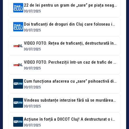
22 de lei pentru un gram de „sare” pe piața neagră din...
30/07/2025
Doi traficanți de droguri din Cluj care foloseau intermediari pentru a plasa...
30/07/2025
VIDEO FOTO. Rețea de traficanți, destructurată în Cluj-Napoca și Florești. Peste 4...
30/07/2025
VIDEO FOTO. Percheziții într-un caz de trafic de droguri, în Cluj. O...
30/07/2025
Cum funcționa afacerea cu „sare” psihoactivă din Cluj? Polițiștii au prins un...
30/07/2025
Vindeau substanțe interzise fără să se murdărească pe mâini: Doi bărbați, prinși...
30/07/2025
Acțiune în forță a DIICOT Cluj! A destructurat o imensă rețea ilegală...
30/07/2025