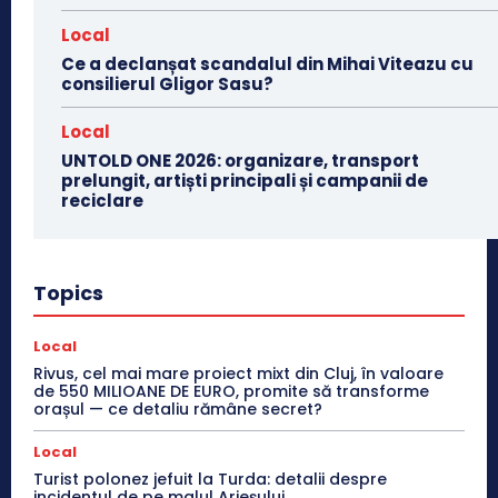
Local
Ce a declanșat scandalul din Mihai Viteazu cu
consilierul Gligor Sasu?
Local
UNTOLD ONE 2026: organizare, transport
prelungit, artiști principali și campanii de
reciclare
Topics
Local
Rivus, cel mai mare proiect mixt din Cluj, în valoare
de 550 MILIOANE DE EURO, promite să transforme
orașul — ce detaliu rămâne secret?
Local
Turist polonez jefuit la Turda: detalii despre
incidentul de pe malul Arieșului