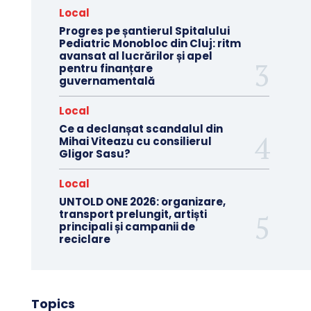
Local
Progres pe șantierul Spitalului
Pediatric Monobloc din Cluj: ritm
avansat al lucrărilor și apel
pentru finanțare
guvernamentală
Local
Ce a declanșat scandalul din
Mihai Viteazu cu consilierul
Gligor Sasu?
Local
UNTOLD ONE 2026: organizare,
transport prelungit, artiști
principali și campanii de
reciclare
Topics