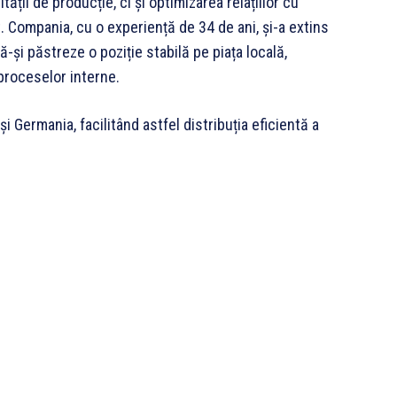
ății de producție, ci și optimizarea relațiilor cu
urt. Compania, cu o experiență de 34 de ani, și-a extins
ă-și păstreze o poziție stabilă pe piața locală,
proceselor interne.
i Germania, facilitând astfel distribuția eficientă a