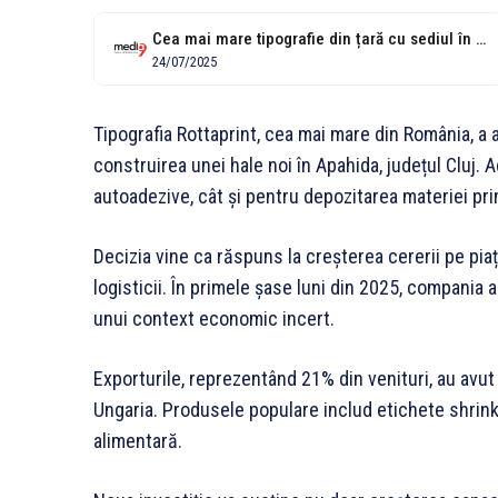
Cea mai mare tipografie din țară cu sediul în Apahida anunță o...
24/07/2025
Tipografia Rottaprint, cea mai mare din România, a 
construirea unei hale noi în Apahida, județul Cluj. A
autoadezive, cât și pentru depozitarea materiei pr
Decizia vine ca răspuns la creșterea cererii pe piaț
logisticii. În primele șase luni din 2025, compania 
unui context economic incert.
Exporturile, reprezentând 21% din venituri, au avu
Ungaria. Produsele populare includ etichete shrink și
alimentară.