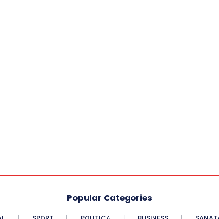
Popular Categories
AL
SPORT
POLITICA
BUSINESS
SANAT