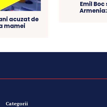
Emil Boc 
Armenia:
 ani acuzat de
ea mamei
Categorii