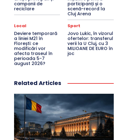
campanii de
participanți și o
reciclare
scenă-record la
Cluj Arena
Local
Sport
Deviere temporară
Jovo Lukic, în vizorul
a liniei M21 în
ofertelor: transferul
Florești: ce
verii la U Cluj, cu 3
modificări vor
MILIOANE DE EURO în
afecta traseul în
joc
perioada 5-7
august 2026?
Related Articles