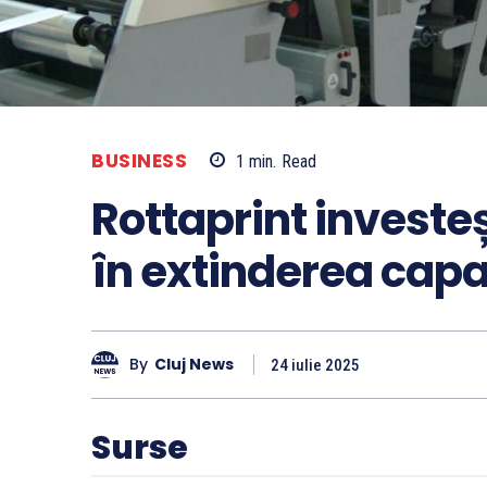
BUSINESS
1
min.
Read
Rottaprint investeș
în extinderea capa
By
Cluj News
24 iulie 2025
Surse