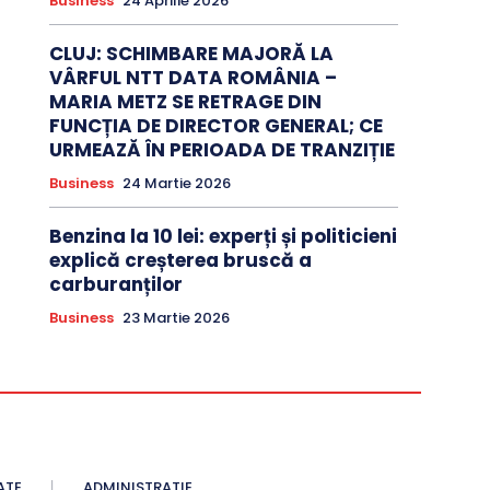
Business
24 Aprilie 2026
CLUJ: SCHIMBARE MAJORĂ LA
VÂRFUL NTT DATA ROMÂNIA –
MARIA METZ SE RETRAGE DIN
FUNCȚIA DE DIRECTOR GENERAL; CE
URMEAZĂ ÎN PERIOADA DE TRANZIȚIE
Business
24 Martie 2026
Benzina la 10 lei: experți și politicieni
explică creșterea bruscă a
carburanților
Business
23 Martie 2026
ATE
ADMINISTRATIE