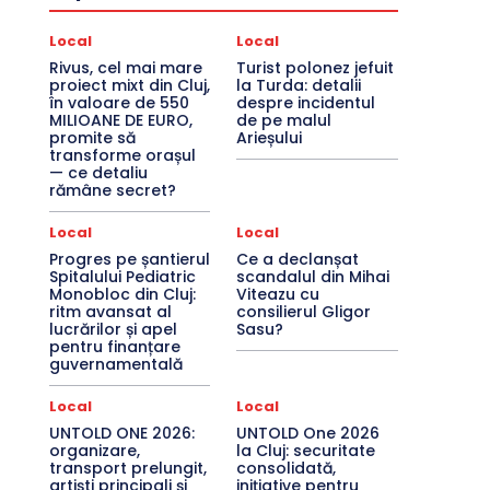
Local
Local
Rivus, cel mai mare
Turist polonez jefuit
proiect mixt din Cluj,
la Turda: detalii
în valoare de 550
despre incidentul
MILIOANE DE EURO,
de pe malul
promite să
Arieșului
transforme orașul
— ce detaliu
rămâne secret?
Local
Local
Progres pe șantierul
Ce a declanșat
Spitalului Pediatric
scandalul din Mihai
Monobloc din Cluj:
Viteazu cu
ritm avansat al
consilierul Gligor
lucrărilor și apel
Sasu?
pentru finanțare
guvernamentală
Local
Local
UNTOLD ONE 2026:
UNTOLD One 2026
organizare,
la Cluj: securitate
transport prelungit,
consolidată,
artiști principali și
inițiative pentru