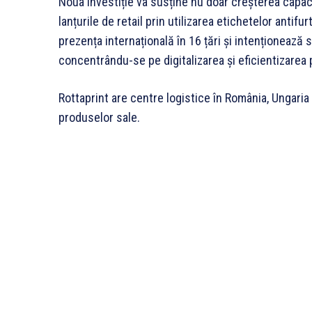
Noua investiție va susține nu doar creșterea capacit
lanțurile de retail prin utilizarea etichetelor antif
prezența internațională în 16 țări și intenționează s
concentrându-se pe digitalizarea și eficientizarea 
Rottaprint are centre logistice în România, Ungaria ș
produselor sale.