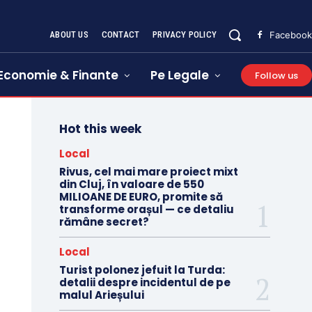
ABOUT US
CONTACT
PRIVACY POLICY
Facebook
Economie & Finante
Pe Legale
Follow us
Hot this week
Local
Rivus, cel mai mare proiect mixt
din Cluj, în valoare de 550
MILIOANE DE EURO, promite să
transforme orașul — ce detaliu
rămâne secret?
Local
Turist polonez jefuit la Turda:
detalii despre incidentul de pe
malul Arieșului