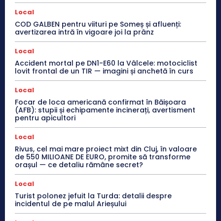
Local
COD GALBEN pentru viituri pe Someș și afluenți:
avertizarea intră în vigoare joi la prânz
Local
Accident mortal pe DN1-E60 la Vâlcele: motociclist
lovit frontal de un TIR — imagini și anchetă în curs
Local
Focar de loca americană confirmat în Băișoara
(AFB): stupii și echipamente incinerați, avertisment
pentru apicultori
Local
Rivus, cel mai mare proiect mixt din Cluj, în valoare
de 550 MILIOANE DE EURO, promite să transforme
orașul — ce detaliu rămâne secret?
Local
Turist polonez jefuit la Turda: detalii despre
incidentul de pe malul Arieșului