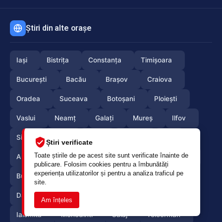
Știri din alte orașe
Iași
Bistrița
Constanța
Timișoara
București
Bacău
Brașov
Craiova
Oradea
Suceava
Botoșani
Ploiești
Vaslui
Neamț
Galați
Mureș
Ilfov
Sibiu
Arad
Alba
Tulcea
Olt
Știri verificate
Toate știrile de pe acest site sunt verificate înainte de
Arges
Maramures
Vrancea
Satumare
publicare. Folosim cookies pentru a îmbunătăți
experiența utilizatorilor și pentru a analiza traficul pe
Buzau
Braila
Calarasi
Caras-Severin
site.
Dambovita
Giurgiu
Gorj
Hunedoara
Am înțeles
Ialomita
Mehedinti
Salaj
Teleorman