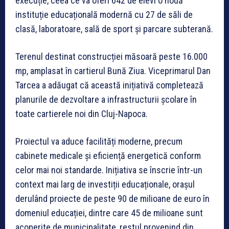
execuție, ceea ce va oferi 642 de elevi o nouă
instituție educațională modernă cu 27 de săli de
clasă, laboratoare, sală de sport și parcare subterană.
Terenul destinat construcției măsoară peste 16.000
mp, amplasat în cartierul Bună Ziua. Viceprimarul Dan
Tarcea a adăugat că această inițiativă completează
planurile de dezvoltare a infrastructurii școlare în
toate cartierele noi din Cluj-Napoca.
Proiectul va aduce facilități moderne, precum
cabinete medicale și eficiență energetică conform
celor mai noi standarde. Inițiativa se înscrie într-un
context mai larg de investiții educaționale, orașul
derulând proiecte de peste 90 de milioane de euro în
domeniul educației, dintre care 45 de milioane sunt
acoperite de municipalitate, restul provenind din