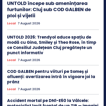
UNTOLD începe sub amenințarea
furtunilor: Cluj sub COD GALBEN de
ploi și vijelii
Local
7 August 2026
UNTOLD 2026: Trendyol aduce spațiu de
modă cu Gina, Smiley și Theo Rose, în timp
ce Consiliul Județean Cluj pregătește un
punct informativ
Local
7 August 2026
COD GALBEN pentru viituri pe Someș și
afluenți: avertizarea intră în vigoare joi la
prânz
Local
7 August 2026
Accident mortal pe DN1-E60 la Vâlcele:
motociclist lovit frontal de un TIR — imagini