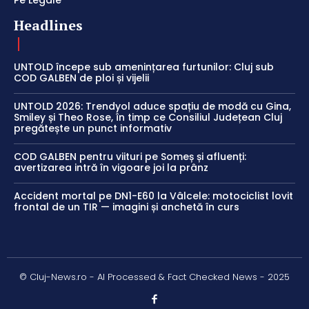
Pe Legale
Headlines
UNTOLD începe sub amenințarea furtunilor: Cluj sub
COD GALBEN de ploi și vijelii
UNTOLD 2026: Trendyol aduce spațiu de modă cu Gina,
Smiley și Theo Rose, în timp ce Consiliul Județean Cluj
pregătește un punct informativ
COD GALBEN pentru viituri pe Someș și afluenți:
avertizarea intră în vigoare joi la prânz
Accident mortal pe DN1-E60 la Vâlcele: motociclist lovit
frontal de un TIR — imagini și anchetă în curs
© Cluj-News.ro - AI Processed & Fact Checked News - 2025