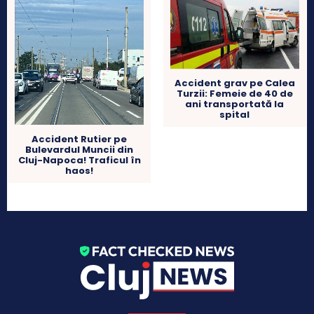
Accident grav pe Calea
Turzii: Femeie de 40 de
ani transportată la
spital
Accident Rutier pe
Bulevardul Muncii din
Cluj-Napoca! Traficul în
haos!