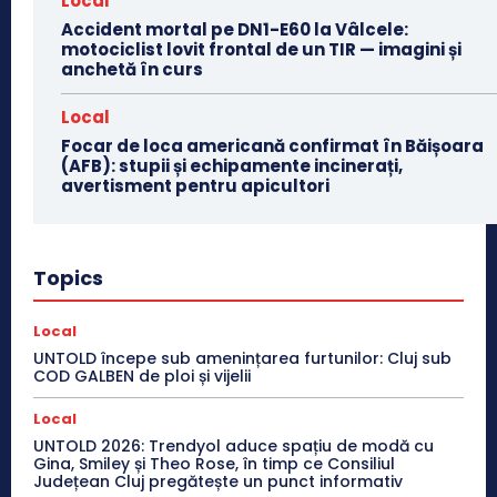
Local
Accident mortal pe DN1-E60 la Vâlcele:
motociclist lovit frontal de un TIR — imagini și
anchetă în curs
Local
Focar de loca americană confirmat în Băișoara
(AFB): stupii și echipamente incinerați,
avertisment pentru apicultori
Topics
Local
UNTOLD începe sub amenințarea furtunilor: Cluj sub
COD GALBEN de ploi și vijelii
Local
UNTOLD 2026: Trendyol aduce spațiu de modă cu
Gina, Smiley și Theo Rose, în timp ce Consiliul
Județean Cluj pregătește un punct informativ