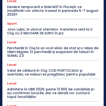
Local
Deviere temporară a liniei M21 în Florești: ce
modificări vor afecta traseul în perioada 5-7 august
2026?
Sport
Jovo Lukic, în vizorul ofertelor: transferul verii la U
Cluj, cu 3 MILIOANE DE EURO în joc
Local
Percheziții în Cluj la un ocol silvic de stat și o rețea de
tăieri ilegale: 12 percheziții și suspiciuni de falsuri în
SUMAL 2.0
Local
Valul de căldură în Cluj: COD PORTOCALIU și
avertizări, ce măsuri se pregătesc pentru populație
Local
Admitere la UBB 2026: peste 13.900 de candidați și-
au confirmat locurile, dar ce detalii vor contura
topul facultăților
Local