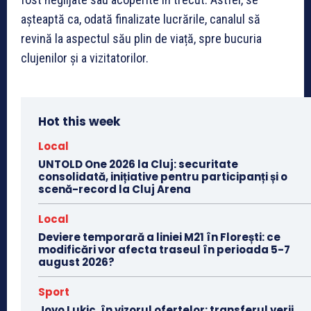
așteaptă ca, odată finalizate lucrările, canalul să
revină la aspectul său plin de viață, spre bucuria
clujenilor și a vizitatorilor.
Hot this week
Local
UNTOLD One 2026 la Cluj: securitate
consolidată, inițiative pentru participanți și o
scenă-record la Cluj Arena
Local
Deviere temporară a liniei M21 în Florești: ce
modificări vor afecta traseul în perioada 5-7
august 2026?
Sport
Jovo Lukic, în vizorul ofertelor: transferul verii