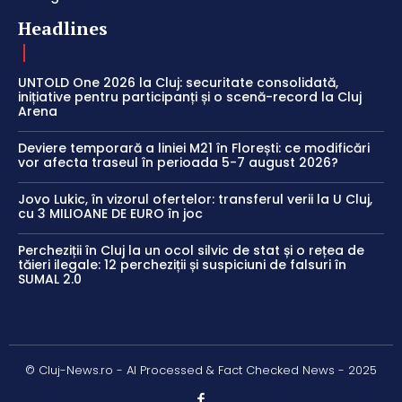
Headlines
UNTOLD One 2026 la Cluj: securitate consolidată,
inițiative pentru participanți și o scenă-record la Cluj
Arena
Deviere temporară a liniei M21 în Florești: ce modificări
vor afecta traseul în perioada 5-7 august 2026?
Jovo Lukic, în vizorul ofertelor: transferul verii la U Cluj,
cu 3 MILIOANE DE EURO în joc
Percheziții în Cluj la un ocol silvic de stat și o rețea de
tăieri ilegale: 12 percheziții și suspiciuni de falsuri în
SUMAL 2.0
© Cluj-News.ro - AI Processed & Fact Checked News - 2025