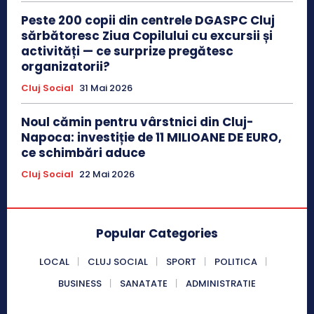
Peste 200 copii din centrele DGASPC Cluj
sărbătoresc Ziua Copilului cu excursii și
activități — ce surprize pregătesc
organizatorii?
Cluj Social
31 Mai 2026
Noul cămin pentru vârstnici din Cluj-
Napoca: investiție de 11 MILIOANE DE EURO,
ce schimbări aduce
Cluj Social
22 Mai 2026
Popular Categories
LOCAL
CLUJ SOCIAL
SPORT
POLITICA
BUSINESS
SANATATE
ADMINISTRATIE