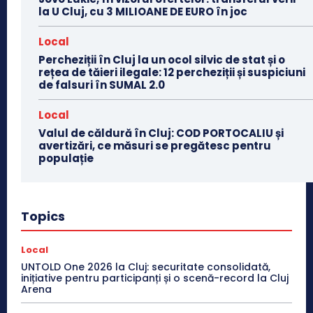
la U Cluj, cu 3 MILIOANE DE EURO în joc
Local
Percheziții în Cluj la un ocol silvic de stat și o
rețea de tăieri ilegale: 12 percheziții și suspiciuni
de falsuri în SUMAL 2.0
Local
Valul de căldură în Cluj: COD PORTOCALIU și
avertizări, ce măsuri se pregătesc pentru
populație
Topics
Local
UNTOLD One 2026 la Cluj: securitate consolidată,
inițiative pentru participanți și o scenă-record la Cluj
Arena