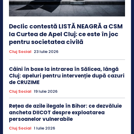
Declic contestă LISTĂ NEAGRĂ a CSM
la Curtea de Apel Cluj: ce este în joc
pentru societatea civilă
Cluj Social
23 Iulie 2026
Câini în boxe la intrarea în Sălicea, lângă
Cluj: apeluri pentru intervenție după cazuri
de CRUZIME
Cluj Social
19 Iulie 2026
Rețea de azile ilegale în Bihor: ce dezvăluie
ancheta DIICOT despre exploatarea
persoanelor vulnerabile
Cluj Social
1 Iulie 2026