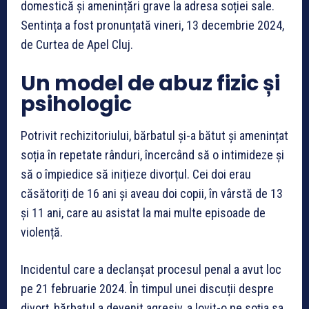
domestică și amenințări grave la adresa soției sale.
Sentința a fost pronunțată vineri, 13 decembrie 2024,
de Curtea de Apel Cluj.
Un model de abuz fizic și
psihologic
Potrivit rechizitoriului, bărbatul și-a bătut și amenințat
soția în repetate rânduri, încercând să o intimideze și
să o împiedice să inițieze divorțul. Cei doi erau
căsătoriți de 16 ani și aveau doi copii, în vârstă de 13
și 11 ani, care au asistat la mai multe episoade de
violență.
Incidentul care a declanșat procesul penal a avut loc
pe 21 februarie 2024. În timpul unei discuții despre
divorț, bărbatul a devenit agresiv, a lovit-o pe soția sa