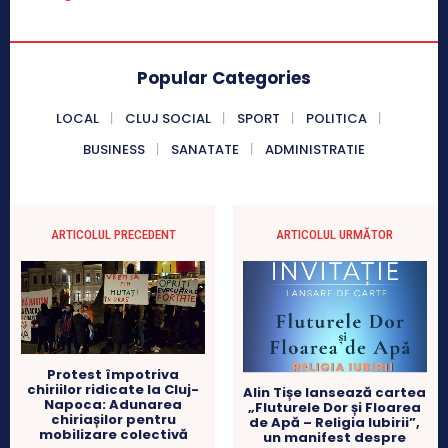
Popular Categories
LOCAL
CLUJ SOCIAL
SPORT
POLITICA
BUSINESS
SANATATE
ADMINISTRATIE
ARTICOLUL PRECEDENT
ARTICOLUL URMĂTOR
Protest împotriva
chiriilor ridicate la Cluj-
Alin Tișe lansează cartea
Napoca: Adunarea
„Fluturele Dor și Floarea
chiriașilor pentru
de Apă – Religia Iubirii”,
mobilizare colectivă
un manifest despre