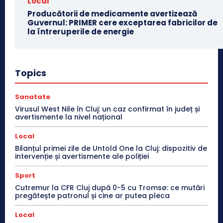
Local
Producătorii de medicamente avertizează
Guvernul: PRIMER cere exceptarea fabricilor de
la întreruperile de energie
Topics
Sanatate
Virusul West Nile în Cluj: un caz confirmat în județ și
avertismente la nivel național
Local
Bilanțul primei zile de Untold One la Cluj: dispozitiv de
intervenție și avertismente ale poliției
Sport
Cutremur la CFR Cluj după 0-5 cu Tromsø: ce mutări
pregătește patronul și cine ar putea pleca
Local