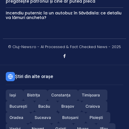
pregătește patronul și cine ar putea pleca
Incendiu puternic la un autobuz în Săvădisla: ce detaliu
va lămuri ancheta?
© Cluj-News.ro - AI Processed & Fact Checked News - 2025
Știri din alte orașe
Iași
Bistrița
Constanța
Timișoara
București
Bacău
Brașov
Craiova
Oradea
Suceava
Botoșani
Ploiești
Vaslui
Neamț
Galați
Mureș
Ilfov