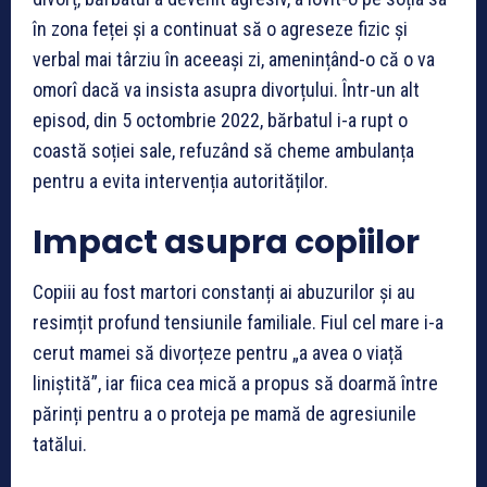
în zona feței și a continuat să o agreseze fizic și
verbal mai târziu în aceeași zi, amenințând-o că o va
omorî dacă va insista asupra divorțului. Într-un alt
episod, din 5 octombrie 2022, bărbatul i-a rupt o
coastă soției sale, refuzând să cheme ambulanța
pentru a evita intervenția autorităților.
Impact asupra copiilor
Copiii au fost martori constanți ai abuzurilor și au
resimțit profund tensiunile familiale. Fiul cel mare i-a
cerut mamei să divorțeze pentru „a avea o viață
liniștită”, iar fiica cea mică a propus să doarmă între
părinți pentru a o proteja pe mamă de agresiunile
tatălui.