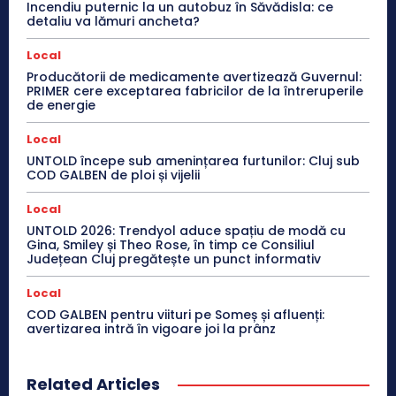
Incendiu puternic la un autobuz în Săvădisla: ce
detaliu va lămuri ancheta?
Local
Producătorii de medicamente avertizează Guvernul:
PRIMER cere exceptarea fabricilor de la întreruperile
de energie
Local
UNTOLD începe sub amenințarea furtunilor: Cluj sub
COD GALBEN de ploi și vijelii
Local
UNTOLD 2026: Trendyol aduce spațiu de modă cu
Gina, Smiley și Theo Rose, în timp ce Consiliul
Județean Cluj pregătește un punct informativ
Local
COD GALBEN pentru viituri pe Someș și afluenți:
avertizarea intră în vigoare joi la prânz
Related Articles