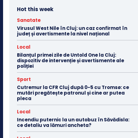
Hot this week
Sanatate
Virusul West Nile în Cluj: un caz confirmat în
județ și avertismente la nivel național
Local
Bilanțul primei zile de Untold One la Cluj:
dispozitiv de intervenție și avertismente ale
poliției
Sport
Cutremur la CFR Cluj după 0-5 cu Tromsø: ce
mutări pregătește patronul și cine ar putea
pleca
Local
Incendiu puternic la un autobuz în Săvădisla:
ce detaliu va lămuri ancheta?