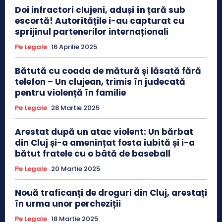
Doi infractori clujeni, aduși în țară sub
escortă! Autoritățile i-au capturat cu
sprijinul partenerilor internaționali
Pe Legale
16 Aprilie 2025
Bătută cu coada de mătură și lăsată fără
telefon – Un clujean, trimis în judecată
pentru violență în familie
Pe Legale
28 Martie 2025
Arestat după un atac violent: Un bărbat
din Cluj și-a amenințat fosta iubită și i-a
bătut fratele cu o bâtă de baseball
Pe Legale
20 Martie 2025
Nouă traficanți de droguri din Cluj, arestați
în urma unor percheziții
Pe Legale
18 Martie 2025