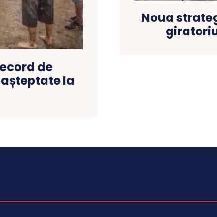
Noua strategi
giratoriu
Record de
eașteptate la