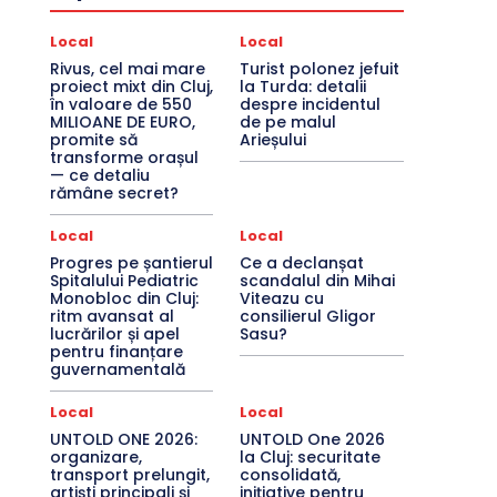
Local
Local
Rivus, cel mai mare
Turist polonez jefuit
proiect mixt din Cluj,
la Turda: detalii
în valoare de 550
despre incidentul
MILIOANE DE EURO,
de pe malul
promite să
Arieșului
transforme orașul
— ce detaliu
rămâne secret?
Local
Local
Progres pe șantierul
Ce a declanșat
Spitalului Pediatric
scandalul din Mihai
Monobloc din Cluj:
Viteazu cu
ritm avansat al
consilierul Gligor
lucrărilor și apel
Sasu?
pentru finanțare
guvernamentală
Local
Local
UNTOLD ONE 2026:
UNTOLD One 2026
organizare,
la Cluj: securitate
transport prelungit,
consolidată,
artiști principali și
inițiative pentru