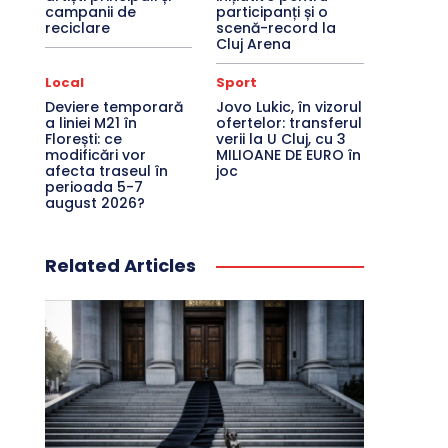
campanii de
participanți și o
reciclare
scenă-record la
Cluj Arena
Local
Sport
Deviere temporară
Jovo Lukic, în vizorul
a liniei M21 în
ofertelor: transferul
Florești: ce
verii la U Cluj, cu 3
modificări vor
MILIOANE DE EURO în
afecta traseul în
joc
perioada 5-7
august 2026?
Related Articles