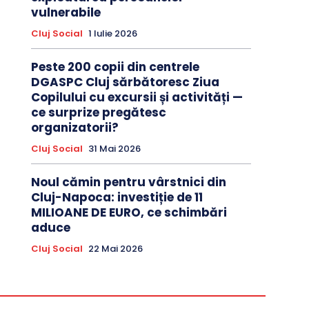
vulnerabile
Cluj Social
1 Iulie 2026
Peste 200 copii din centrele
DGASPC Cluj sărbătoresc Ziua
Copilului cu excursii și activități —
ce surprize pregătesc
organizatorii?
Cluj Social
31 Mai 2026
Noul cămin pentru vârstnici din
Cluj-Napoca: investiție de 11
MILIOANE DE EURO, ce schimbări
aduce
Cluj Social
22 Mai 2026