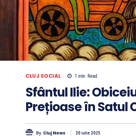
CLUJ SOCIAL
1
min.
Read
Sfântul Ilie: Obiceiu
Prețioase în Satul 
By
Cluj News
20 iulie 2025