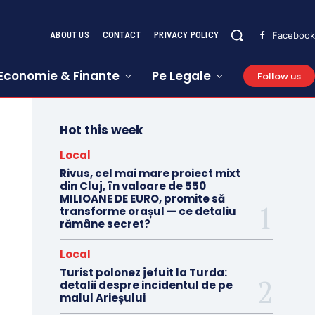
ABOUT US
CONTACT
PRIVACY POLICY
Facebook
Economie & Finante
Pe Legale
Follow us
Hot this week
Local
Rivus, cel mai mare proiect mixt
din Cluj, în valoare de 550
MILIOANE DE EURO, promite să
transforme orașul — ce detaliu
rămâne secret?
Local
Turist polonez jefuit la Turda:
detalii despre incidentul de pe
malul Arieșului