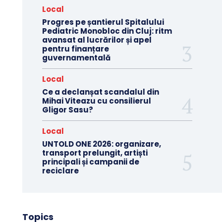
Local
Progres pe șantierul Spitalului
Pediatric Monobloc din Cluj: ritm
avansat al lucrărilor și apel
pentru finanțare
guvernamentală
Local
Ce a declanșat scandalul din
Mihai Viteazu cu consilierul
Gligor Sasu?
Local
UNTOLD ONE 2026: organizare,
transport prelungit, artiști
principali și campanii de
reciclare
Topics