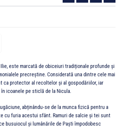
i Ilie, este marcată de obiceiuri tradiționale profunde și
monialele precreștine. Considerată una dintre cele mai
 ca protector al recoltelor și al gospodăriilor, iar
în icoanele pe sticlă de la Nicula.
 rugăciune, abținându-se de la munca fizică pentru a
te cu furia acestui sfânt. Ramuri de salcie și tei sunt
 ce busuiocul și lumânările de Paști împodobesc