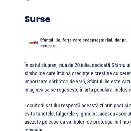
Surse
Sfântul Ilie, forța care pedepsește răul, dar protejează recoltele și gospodăriile. Obiceiuri...
20/07/2025
În satul clujean, ziua de 20 iulie, dedicată Sfântulu
simbolice care îmbină credințele creștine cu cere
importante sărbători de vară, Sfântul Ilie este văzut
imaginea sa se regăsește în arta populară, inclusiv 
Locuitorii satului respectă această zi prin post și
evita tunetele, fulgerele și grindina, adesea asocia
așezate pe case ca simboluri de protecție, în timp
icoanele.