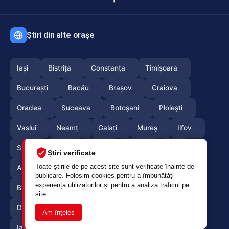
Știri din alte orașe
Iași
Bistrița
Constanța
Timișoara
București
Bacău
Brașov
Craiova
Oradea
Suceava
Botoșani
Ploiești
Vaslui
Neamț
Galați
Mureș
Ilfov
Sibiu
Arad
Alba
Tulcea
Olt
Știri verificate
Toate știrile de pe acest site sunt verificate înainte de
Arges
Maramures
Vrancea
Satumare
publicare. Folosim cookies pentru a îmbunătăți
experiența utilizatorilor și pentru a analiza traficul pe
Buzau
Braila
Calarasi
Caras-Severin
site.
Dambovita
Giurgiu
Gorj
Hunedoara
Am înțeles
Ialomita
Mehedinti
Salaj
Teleorman