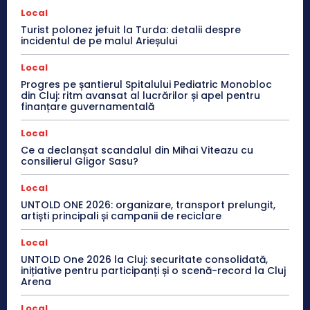
Local
Turist polonez jefuit la Turda: detalii despre
incidentul de pe malul Arieșului
Local
Progres pe șantierul Spitalului Pediatric Monobloc
din Cluj: ritm avansat al lucrărilor și apel pentru
finanțare guvernamentală
Local
Ce a declanșat scandalul din Mihai Viteazu cu
consilierul Gligor Sasu?
Local
UNTOLD ONE 2026: organizare, transport prelungit,
artiști principali și campanii de reciclare
Local
UNTOLD One 2026 la Cluj: securitate consolidată,
inițiative pentru participanți și o scenă-record la Cluj
Arena
Local