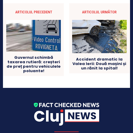
ARTICOLUL PRECEDENT
ARTICOLUL URMĂTOR
Guvernul schimbă
Accident dramatic la
taxarea rutieră: creșteri
Valea Ierii: Două mașini și
de preț pentru vehiculele
un rănit la spital!
poluante!