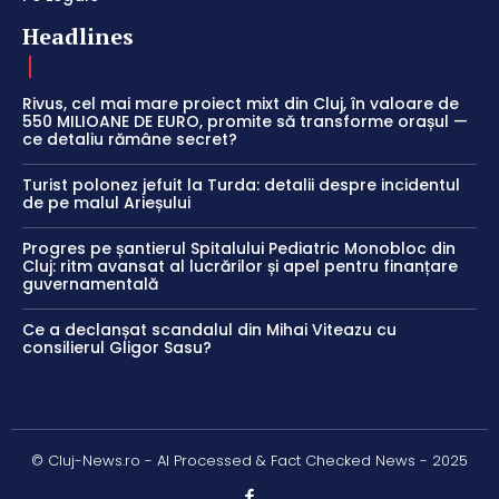
Headlines
Rivus, cel mai mare proiect mixt din Cluj, în valoare de
550 MILIOANE DE EURO, promite să transforme orașul —
ce detaliu rămâne secret?
Turist polonez jefuit la Turda: detalii despre incidentul
de pe malul Arieșului
Progres pe șantierul Spitalului Pediatric Monobloc din
Cluj: ritm avansat al lucrărilor și apel pentru finanțare
guvernamentală
Ce a declanșat scandalul din Mihai Viteazu cu
consilierul Gligor Sasu?
© Cluj-News.ro - AI Processed & Fact Checked News - 2025