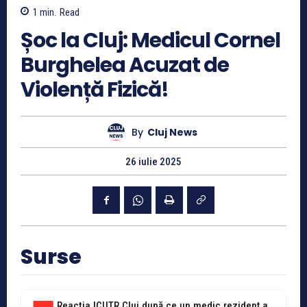
1
min.
Read
Șoc la Cluj: Medicul Cornel
Burghelea Acuzat de
Violență Fizică!
By
Cluj News
26 iulie 2025
Surse
Reacția ICUTR Cluj după ce un medic rezident a fost lovit de...