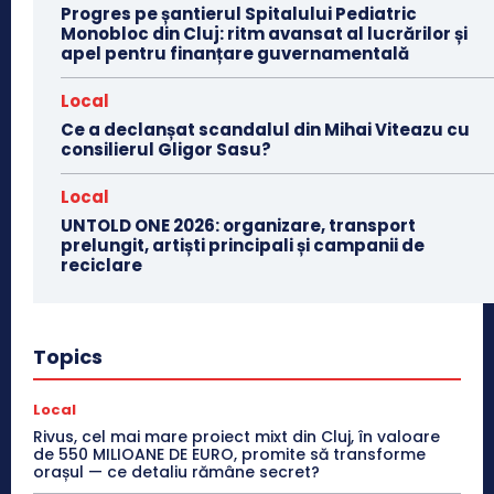
Progres pe șantierul Spitalului Pediatric
Monobloc din Cluj: ritm avansat al lucrărilor și
apel pentru finanțare guvernamentală
Local
Ce a declanșat scandalul din Mihai Viteazu cu
consilierul Gligor Sasu?
Local
UNTOLD ONE 2026: organizare, transport
prelungit, artiști principali și campanii de
reciclare
Topics
Local
Rivus, cel mai mare proiect mixt din Cluj, în valoare
de 550 MILIOANE DE EURO, promite să transforme
orașul — ce detaliu rămâne secret?