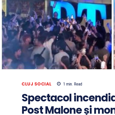
CLUJ SOCIAL
1
min.
Read
Spectacol incendia
Post Malone și m