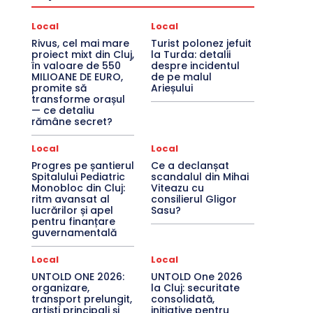
Local
Local
Rivus, cel mai mare
Turist polonez jefuit
proiect mixt din Cluj,
la Turda: detalii
în valoare de 550
despre incidentul
MILIOANE DE EURO,
de pe malul
promite să
Arieșului
transforme orașul
— ce detaliu
rămâne secret?
Local
Local
Progres pe șantierul
Ce a declanșat
Spitalului Pediatric
scandalul din Mihai
Monobloc din Cluj:
Viteazu cu
ritm avansat al
consilierul Gligor
lucrărilor și apel
Sasu?
pentru finanțare
guvernamentală
Local
Local
UNTOLD ONE 2026:
UNTOLD One 2026
organizare,
la Cluj: securitate
transport prelungit,
consolidată,
artiști principali și
inițiative pentru