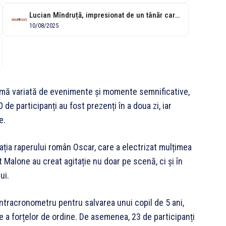
Lucian Mîndruță, impresionat de un tânăr care probabil nu și-a permis biletul...
10/08/2025
amă variată de evenimente și momente semnificative,
e participanți au fost prezenți în a doua zi, iar
e.
ția raperului român Oscar, care a electrizat mulțimea
Malone au creat agitație nu doar pe scenă, ci și în
ui.
ontracronometru pentru salvarea unui copil de 5 ani,
te a forțelor de ordine. De asemenea, 23 de participanți