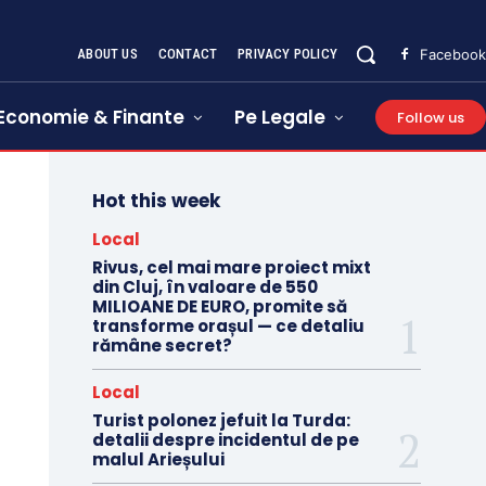
ABOUT US
CONTACT
PRIVACY POLICY
Facebook
Economie & Finante
Pe Legale
Follow us
Hot this week
Local
Rivus, cel mai mare proiect mixt
din Cluj, în valoare de 550
MILIOANE DE EURO, promite să
transforme orașul — ce detaliu
rămâne secret?
Local
Turist polonez jefuit la Turda:
detalii despre incidentul de pe
malul Arieșului