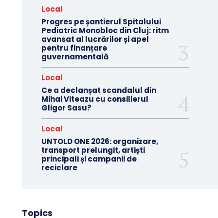
Local
Progres pe șantierul Spitalului
Pediatric Monobloc din Cluj: ritm
avansat al lucrărilor și apel
pentru finanțare
guvernamentală
Local
Ce a declanșat scandalul din
Mihai Viteazu cu consilierul
Gligor Sasu?
Local
UNTOLD ONE 2026: organizare,
transport prelungit, artiști
principali și campanii de
reciclare
Topics