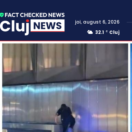
joi, august 6, 2026
32.1
Cluj
C