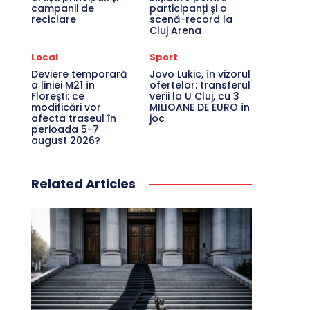
campanii de
participanți și o
reciclare
scenă-record la
Cluj Arena
Local
Sport
Deviere temporară
Jovo Lukic, în vizorul
a liniei M21 în
ofertelor: transferul
Florești: ce
verii la U Cluj, cu 3
modificări vor
MILIOANE DE EURO în
afecta traseul în
joc
perioada 5-7
august 2026?
Related Articles