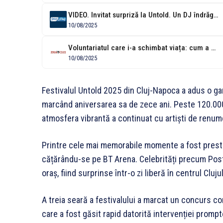
VIDEO. Invitat surpriză la Untold. Un DJ îndrăgit de toți românii a...
10/08/2025
Voluntariatul care i-a schimbat viața: cum a ajuns o tânără din Cluj...
10/08/2025
Festivalul Untold 2025 din Cluj-Napoca a adus o g
marcând aniversarea sa de zece ani. Peste 120.000 d
atmosfera vibrantă a continuat cu artiști de renum
Printre cele mai memorabile momente a fost presta
cățărându-se pe BT Arena. Celebrități precum Post 
oraș, fiind surprinse într-o zi liberă în centrul Clujul
A treia seară a festivalului a marcat un concurs c
care a fost găsit rapid datorită intervenției promp