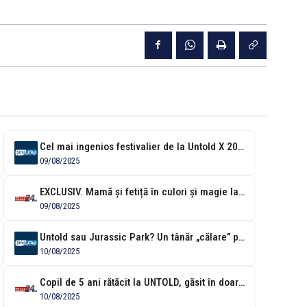
Cel mai ingenios festivalier de la Untold X 2025! Merită premiul pentru...
09/08/2025
EXCLUSIV. Mamă și fetiță în culori și magie la Cluj. Cum dragostea...
09/08/2025
Untold sau Jurassic Park? Un tânăr „călare” pe T-Rex a făcut senzație...
10/08/2025
Copil de 5 ani rătăcit la UNTOLD, găsit în doar 15 minute...
10/08/2025