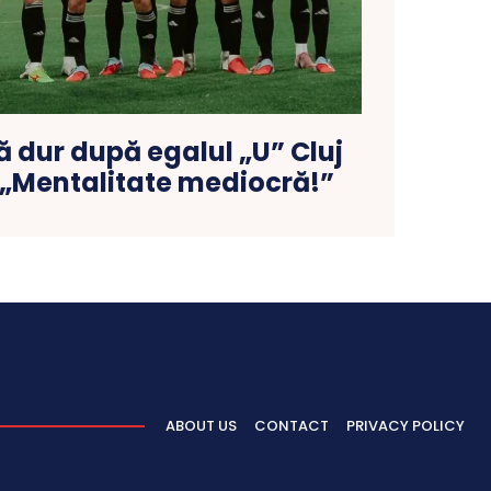
ă dur după egalul „U” Cluj
: „Mentalitate mediocră!”
ABOUT US
CONTACT
PRIVACY POLICY