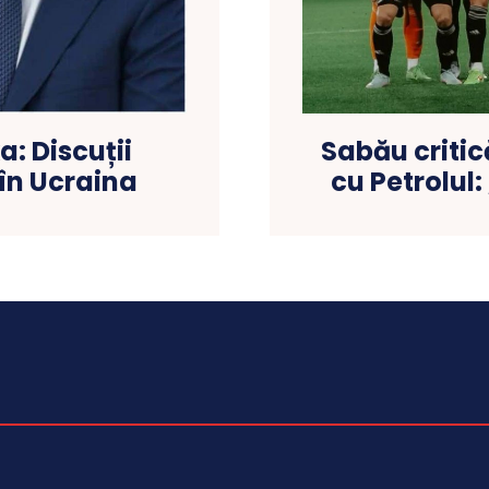
a: Discuții
Sabău critic
în Ucraina
cu Petrolul