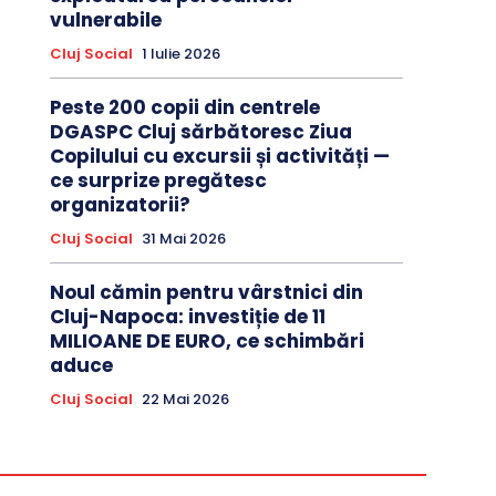
vulnerabile
Cluj Social
1 Iulie 2026
Peste 200 copii din centrele
DGASPC Cluj sărbătoresc Ziua
Copilului cu excursii și activități —
ce surprize pregătesc
organizatorii?
Cluj Social
31 Mai 2026
Noul cămin pentru vârstnici din
Cluj-Napoca: investiție de 11
MILIOANE DE EURO, ce schimbări
aduce
Cluj Social
22 Mai 2026