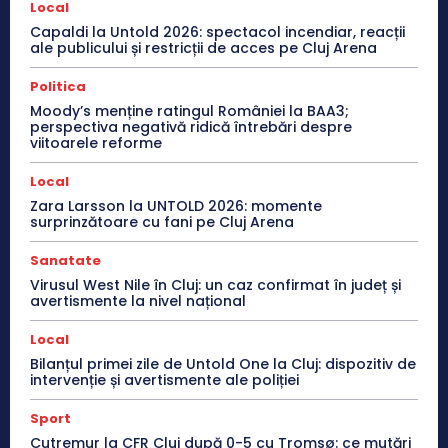
Local
Capaldi la Untold 2026: spectacol incendiar, reacții
ale publicului și restricții de acces pe Cluj Arena
Politica
Moody’s menține ratingul României la BAA3;
perspectiva negativă ridică întrebări despre
viitoarele reforme
Local
Zara Larsson la UNTOLD 2026: momente
surprinzătoare cu fani pe Cluj Arena
Sanatate
Virusul West Nile în Cluj: un caz confirmat în județ și
avertismente la nivel național
Local
Bilanțul primei zile de Untold One la Cluj: dispozitiv de
intervenție și avertismente ale poliției
Sport
Cutremur la CFR Cluj după 0-5 cu Tromsø: ce mutări