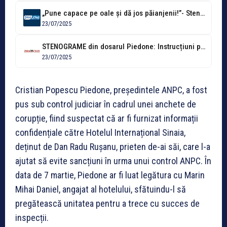
„Pune capace pe oale și dă jos păianjenii!”- Stenograme incendiare cu Piedone...
23/07/2025
STENOGRAME din dosarul Piedone: Instrucțiuni pentru cei de la hotelul din Sinaia...
23/07/2025
Cristian Popescu Piedone, președintele ANPC, a fost
pus sub control judiciar în cadrul unei anchete de
corupție, fiind suspectat că ar fi furnizat informații
confidențiale către Hotelul Internațional Sinaia,
deținut de Dan Radu Rușanu, prieten de-ai săi, care l-a
ajutat să evite sancțiuni în urma unui control ANPC. În
data de 7 martie, Piedone ar fi luat legătura cu Marin
Mihai Daniel, angajat al hotelului, sfătuindu-l să
pregătească unitatea pentru a trece cu succes de
inspecții.