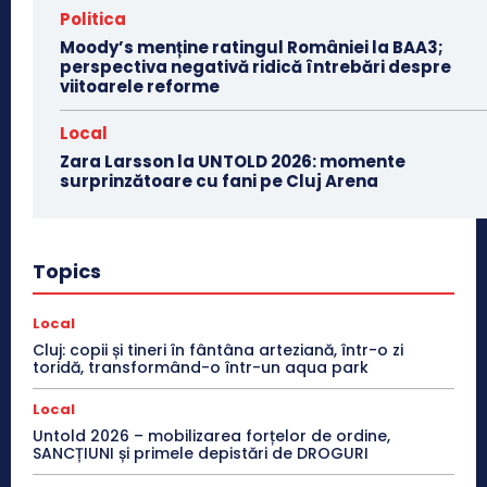
Politica
Moody’s menține ratingul României la BAA3;
perspectiva negativă ridică întrebări despre
viitoarele reforme
Local
Zara Larsson la UNTOLD 2026: momente
surprinzătoare cu fani pe Cluj Arena
Topics
Local
Cluj: copii și tineri în fântâna arteziană, într-o zi
toridă, transformând-o într-un aqua park
Local
Untold 2026 – mobilizarea forțelor de ordine,
SANCȚIUNI și primele depistări de DROGURI