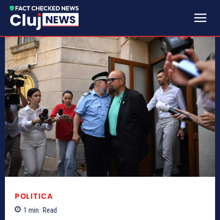
POLITICA
1
min.
Read