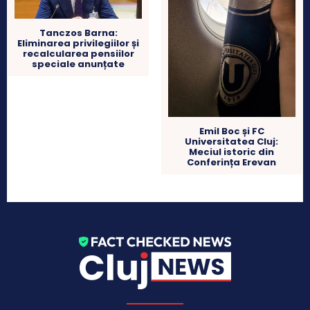
Tanczos Barna:
Eliminarea privilegiilor și
recalcularea pensiilor
speciale anunțate
Emil Boc și FC
Universitatea Cluj:
Meciul istoric din
Conferința Erevan