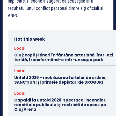
implicate. Piedone a sugerat că acuzațiile ar fi
rezultatul unui conflict personal dintre alți oficiali ai
ANPC.
Hot this week
Local
Cluj: copii și tineri în fântâna arteziană, într-o zi
toridă, transformând-o într-un aqua park
Local
Untold 2026 – mobilizarea forțelor de ordine,
SANCȚIUNI și primele depistări de DROGURI
Local
Capaldi la Untold 2026: spectacol incendiar,
reacții ale publicului și restricții de acces pe
Cluj Arena