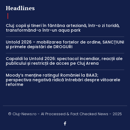
Headlines
Cluj: copii și tineri în fântâna arteziană, într-o zi toridă,
transformând-o într-un aqua park
Untold 2026 – mobilizarea forțelor de ordine, SANCȚIUNI
și primele depistări de DROGURI
Capaldi la Untold 2026: spectacol incendiar, reacții ale
publicului și restricții de acces pe Cluj Arena
Moody’s menține ratingul României la BAA3;
perspectiva negativă ridică întrebări despre viitoarele
reforme
© Cluj-News.ro - AI Processed & Fact Checked News - 2025