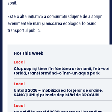
zonă.
Este o altă inițiativă a comunității Clujene de a sprijini
evenimentele mari și mișcarea ecologică folosind
transportul public.
Hot this week
Local
Cluj: copii și tineri în fântâna arteziană, într-o zi
toridă, transformând-o într-un aqua park
Local
Untold 2026 – mobilizarea forțelor de ordine,
SANCȚIUNI și primele depistări de DROGURI
Local