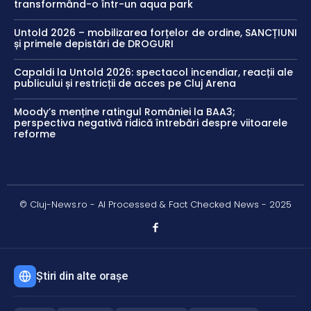
transformând-o într-un aqua park
Untold 2026 – mobilizarea forțelor de ordine, SANCȚIUNI
și primele depistări de DROGURI
Capaldi la Untold 2026: spectacol incendiar, reacții ale
publicului și restricții de acces pe Cluj Arena
Moody’s menține ratingul României la BAA3;
perspectiva negativă ridică întrebări despre viitoarele
reforme
© Cluj-News.ro - AI Processed & Fact Checked News - 2025
Știri din alte orașe