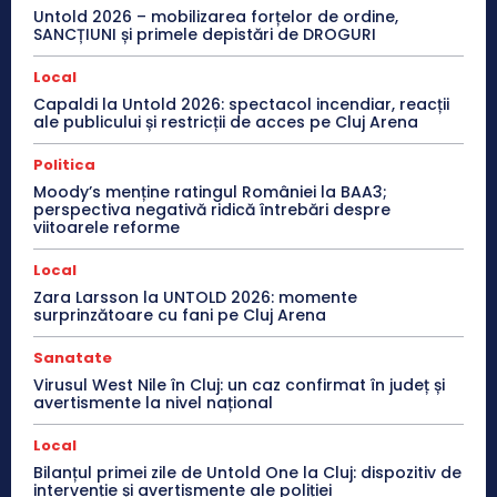
Untold 2026 – mobilizarea forțelor de ordine,
SANCȚIUNI și primele depistări de DROGURI
Local
Capaldi la Untold 2026: spectacol incendiar, reacții
ale publicului și restricții de acces pe Cluj Arena
Politica
Moody’s menține ratingul României la BAA3;
perspectiva negativă ridică întrebări despre
viitoarele reforme
Local
Zara Larsson la UNTOLD 2026: momente
surprinzătoare cu fani pe Cluj Arena
Sanatate
Virusul West Nile în Cluj: un caz confirmat în județ și
avertismente la nivel național
Local
Bilanțul primei zile de Untold One la Cluj: dispozitiv de
intervenție și avertismente ale poliției