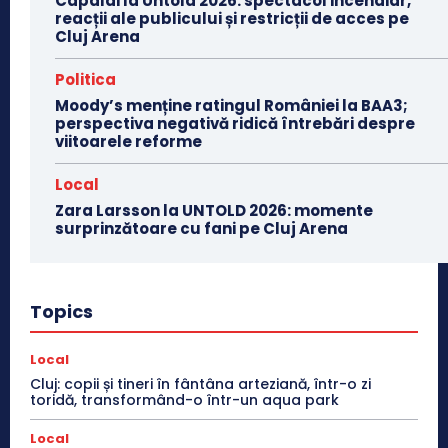
Capaldi la Untold 2026: spectacol incendiar,
reacții ale publicului și restricții de acces pe
Cluj Arena
Politica
Moody’s menține ratingul României la BAA3;
perspectiva negativă ridică întrebări despre
viitoarele reforme
Local
Zara Larsson la UNTOLD 2026: momente
surprinzătoare cu fani pe Cluj Arena
Topics
Local
Cluj: copii și tineri în fântâna arteziană, într-o zi
toridă, transformând-o într-un aqua park
Local