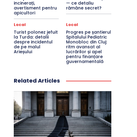
incinerați,
— ce detaliu
avertisment pentru
rămâne secret?
apicultori
Local
Local
Turist polonez jefuit
Progres pe șantierul
la Turda: detalii
Spitalului Pediatric
despre incidentul
Monobloc din Cluj:
de pe malul
ritm avansat al
Arieșului
lucrărilor și apel
pentru finanțare
guvernamentală
Related Articles