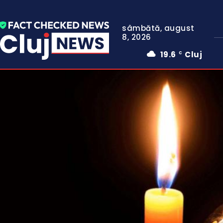
sâmbătă, august
8, 2026
19.6
Cluj
C