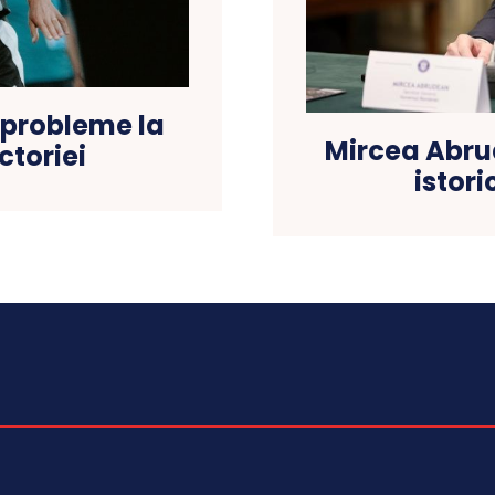
 probleme la
Mircea Abr
ctoriei
istor