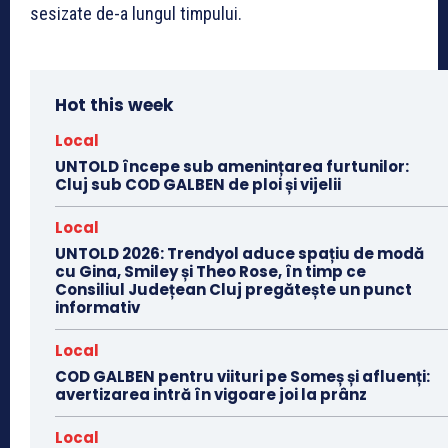
sesizate de-a lungul timpului.
Hot this week
Local
UNTOLD începe sub amenințarea furtunilor:
Cluj sub COD GALBEN de ploi și vijelii
Local
UNTOLD 2026: Trendyol aduce spațiu de modă
cu Gina, Smiley și Theo Rose, în timp ce
Consiliul Județean Cluj pregătește un punct
informativ
Local
COD GALBEN pentru viituri pe Someș și afluenți:
avertizarea intră în vigoare joi la prânz
Local