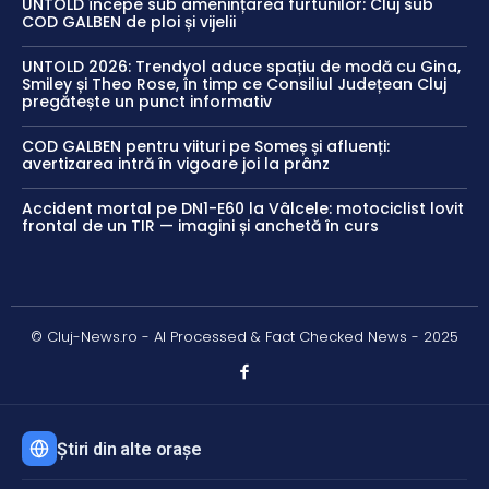
UNTOLD începe sub amenințarea furtunilor: Cluj sub
COD GALBEN de ploi și vijelii
UNTOLD 2026: Trendyol aduce spațiu de modă cu Gina,
Smiley și Theo Rose, în timp ce Consiliul Județean Cluj
pregătește un punct informativ
COD GALBEN pentru viituri pe Someș și afluenți:
avertizarea intră în vigoare joi la prânz
Accident mortal pe DN1-E60 la Vâlcele: motociclist lovit
frontal de un TIR — imagini și anchetă în curs
© Cluj-News.ro - AI Processed & Fact Checked News - 2025
Știri din alte orașe