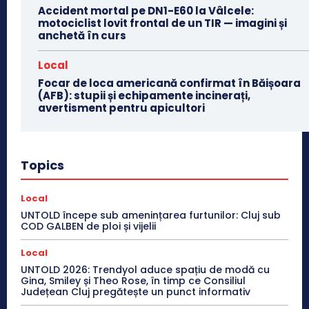
Accident mortal pe DN1-E60 la Vâlcele:
motociclist lovit frontal de un TIR — imagini și
anchetă în curs
Local
Focar de loca americană confirmat în Băișoara
(AFB): stupii și echipamente incinerați,
avertisment pentru apicultori
Topics
Local
UNTOLD începe sub amenințarea furtunilor: Cluj sub
COD GALBEN de ploi și vijelii
Local
UNTOLD 2026: Trendyol aduce spațiu de modă cu
Gina, Smiley și Theo Rose, în timp ce Consiliul
Județean Cluj pregătește un punct informativ