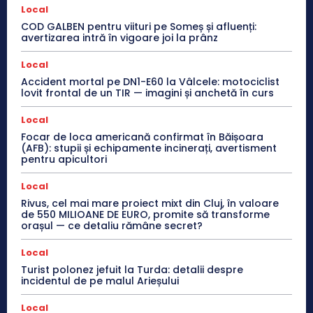
Local
COD GALBEN pentru viituri pe Someș și afluenți:
avertizarea intră în vigoare joi la prânz
Local
Accident mortal pe DN1-E60 la Vâlcele: motociclist
lovit frontal de un TIR — imagini și anchetă în curs
Local
Focar de loca americană confirmat în Băișoara
(AFB): stupii și echipamente incinerați, avertisment
pentru apicultori
Local
Rivus, cel mai mare proiect mixt din Cluj, în valoare
de 550 MILIOANE DE EURO, promite să transforme
orașul — ce detaliu rămâne secret?
Local
Turist polonez jefuit la Turda: detalii despre
incidentul de pe malul Arieșului
Local