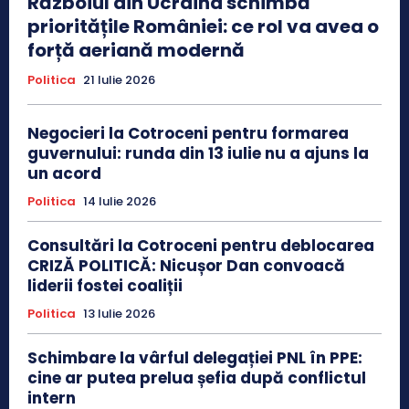
Războiul din Ucraina schimbă
prioritățile României: ce rol va avea o
forță aeriană modernă
Politica
21 Iulie 2026
Negocieri la Cotroceni pentru formarea
guvernului: runda din 13 iulie nu a ajuns la
un acord
Politica
14 Iulie 2026
Consultări la Cotroceni pentru deblocarea
CRIZĂ POLITICĂ: Nicușor Dan convoacă
liderii fostei coaliții
Politica
13 Iulie 2026
Schimbare la vârful delegației PNL în PPE:
cine ar putea prelua șefia după conflictul
intern