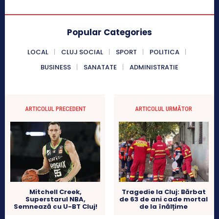
Popular Categories
LOCAL
CLUJ SOCIAL
SPORT
POLITICA
BUSINESS
SANATATE
ADMINISTRATIE
ARTICOLUL PRECEDENT
ARTICOLUL URMĂTOR
Mitchell Creek,
Tragedie la Cluj: Bărbat
Superstarul NBA,
de 63 de ani cade mortal
Semnează cu U-BT Cluj!
de la înălțime