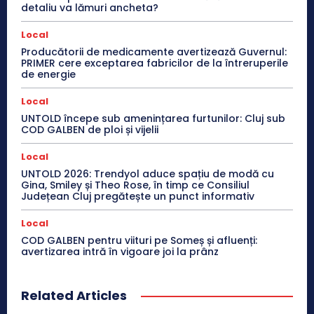
detaliu va lămuri ancheta?
Local
Producătorii de medicamente avertizează Guvernul:
PRIMER cere exceptarea fabricilor de la întreruperile
de energie
Local
UNTOLD începe sub amenințarea furtunilor: Cluj sub
COD GALBEN de ploi și vijelii
Local
UNTOLD 2026: Trendyol aduce spațiu de modă cu
Gina, Smiley și Theo Rose, în timp ce Consiliul
Județean Cluj pregătește un punct informativ
Local
COD GALBEN pentru viituri pe Someș și afluenți:
avertizarea intră în vigoare joi la prânz
Related Articles