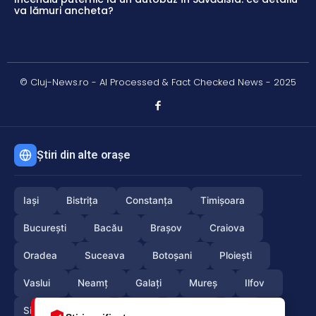
va lămuri ancheta?
© Cluj-News.ro - AI Processed & Fact Checked News - 2025
Știri din alte orașe
Iași
Bistrița
Constanța
Timișoara
București
Bacău
Brașov
Craiova
Oradea
Suceava
Botoșani
Ploiești
Vaslui
Neamț
Galați
Mureș
Ilfov
Sibiu
Arad
Alba
Tulcea
Olt