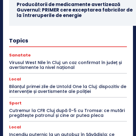
Producătorii de medicamente avertizează
Guvernul: PRIMER cere exceptarea fabricilor de
la întreruperile de energie
Topics
Sanatate
Virusul West Nile în Cluj: un caz confirmat în județ și
avertismente la nivel național
Local
Bilanțul primei zile de Untold One la Cluj: dispozitiv de
intervenție și avertismente ale poliției
Sport
Cutremur la CFR Cluj după 0-5 cu Tromsø: ce mutări
pregătește patronul și cine ar putea pleca
Local
Incendiu puternic la un autobuz în Săvădisla: ce