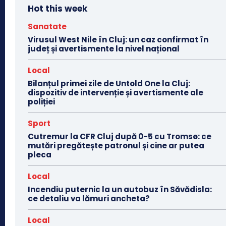
Hot this week
Sanatate
Virusul West Nile în Cluj: un caz confirmat în
județ și avertismente la nivel național
Local
Bilanțul primei zile de Untold One la Cluj:
dispozitiv de intervenție și avertismente ale
poliției
Sport
Cutremur la CFR Cluj după 0-5 cu Tromsø: ce
mutări pregătește patronul și cine ar putea
pleca
Local
Incendiu puternic la un autobuz în Săvădisla:
ce detaliu va lămuri ancheta?
Local