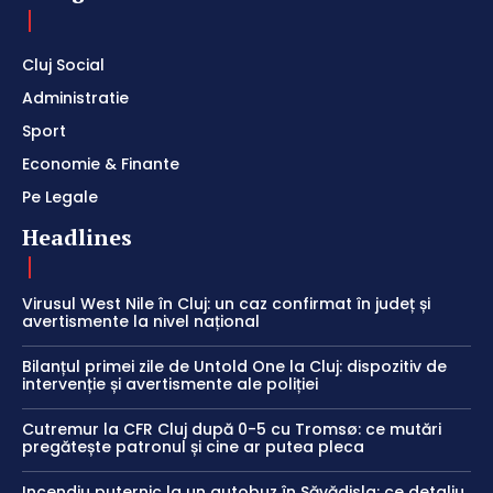
Cluj Social
Administratie
Sport
Economie & Finante
Pe Legale
Headlines
Virusul West Nile în Cluj: un caz confirmat în județ și
avertismente la nivel național
Bilanțul primei zile de Untold One la Cluj: dispozitiv de
intervenție și avertismente ale poliției
Cutremur la CFR Cluj după 0-5 cu Tromsø: ce mutări
pregătește patronul și cine ar putea pleca
Incendiu puternic la un autobuz în Săvădisla: ce detaliu