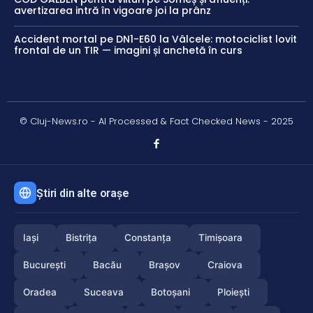
avertizarea intră în vigoare joi la prânz
Accident mortal pe DN1-E60 la Vâlcele: motociclist lovit
frontal de un TIR — imagini și anchetă în curs
© Cluj-News.ro - AI Processed & Fact Checked News - 2025
Știri din alte orașe
Iași
Bistrița
Constanța
Timișoara
București
Bacău
Brașov
Craiova
Oradea
Suceava
Botoșani
Ploiești