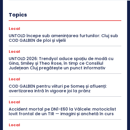
Topics
Local
UNTOLD începe sub amenințarea furtunilor: Cluj sub
COD GALBEN de ploi și vijelii
Local
UNTOLD 2026: Trendyol aduce spațiu de modă cu
Gina, Smiley și Theo Rose, în timp ce Consiliul
Județean Cluj pregătește un punct informativ
Local
COD GALBEN pentru viituri pe Someș și afluenți:
avertizarea intră în vigoare joi la prânz
Local
Accident mortal pe DN1-E60 la Vâlcele: motociclist
lovit frontal de un TIR — imagini și anchetă în curs
Local