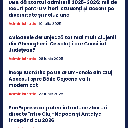
UBB dă startul admiterii 2025-2026: mii de
locuri pentru viitorii studenți și accent pe
diversitate și incluziune
Administratie
10 Iulie 2025
Avioanele deranjează tot mai mult clujenii
din Gheorgheni. Ce soluții are Consiliul
Județean?
Administratie
26 Iunie 2025
Încep lucrările pe un drum-cheie din Cluj.
Accesul spre Băile Cojocna va fi
modernizat
Administratie
23 Iunie 2025
SunExpress ar putea introduce zboruri
directe între Cluj-Napoca și Antalya
începând cu 2026