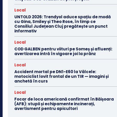
Local
UNTOLD 2026: Trendyol aduce spațiu de modă
cu Gina, Smiley și Theo Rose, în timp ce
Consiliul Județean Cluj pregătește un punct
informativ
Local
COD GALBEN pentru viituri pe Someș și afluenți:
avertizarea intră în vigoare joi la prânz
Local
Accident mortal pe DN1-E60 la Vâlcele:
motociclist lovit frontal de un TIR — imagini și
anchetă în curs
Local
Focar de loca americană confirmat în Băișoara
(AFB): stupii și echipamente incinerați,
avertisment pentru apicultori