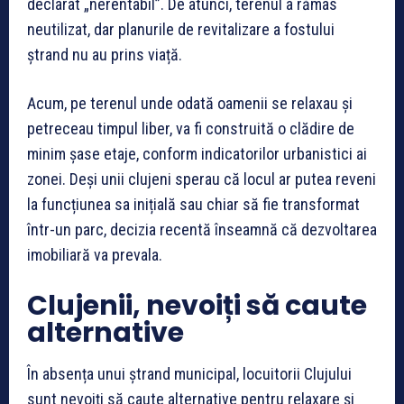
declarat „nerentabil”. De atunci, terenul a rămas
neutilizat, dar planurile de revitalizare a fostului
ștrand nu au prins viață.
Acum, pe terenul unde odată oamenii se relaxau și
petreceau timpul liber, va fi construită o clădire de
minim șase etaje, conform indicatorilor urbanistici ai
zonei. Deși unii clujeni sperau că locul ar putea reveni
la funcțiunea sa inițială sau chiar să fie transformat
într-un parc, decizia recentă înseamnă că dezvoltarea
imobiliară va prevala.
Clujenii, nevoiți să caute
alternative
În absența unui ștrand municipal, locuitorii Clujului
sunt nevoiți să caute alternative pentru relaxare și