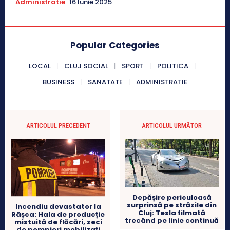
Administratie
16 Iunie 2025
Popular Categories
LOCAL
CLUJ SOCIAL
SPORT
POLITICA
BUSINESS
SANATATE
ADMINISTRATIE
ARTICOLUL PRECEDENT
ARTICOLUL URMĂTOR
Depășire periculoasă
surprinsă pe străzile din
Incendiu devastator la
Cluj: Tesla filmată
Râșca: Hala de producție
trecând pe linie continuă
mistuită de flăcări, zeci
de pompieri mobilizați