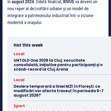
în
august 2024
. Odată finalizat,
RIVUS
va deveni un
nou reper al dezvoltării urbane și un model de
integrare a patrimoniului industrial într-o viziune
modernă a orașului.
Hot this week
Local
UNTOLD One 2026 la Cluj: securitate
consolidată, inițiative pentru participanți și o
scenă-record la Cluj Arena
Local
Deviere temporară a liniei M21 în Florești: ce
modificări vor afecta traseul în perioada 5-7
august 2026?
Sport