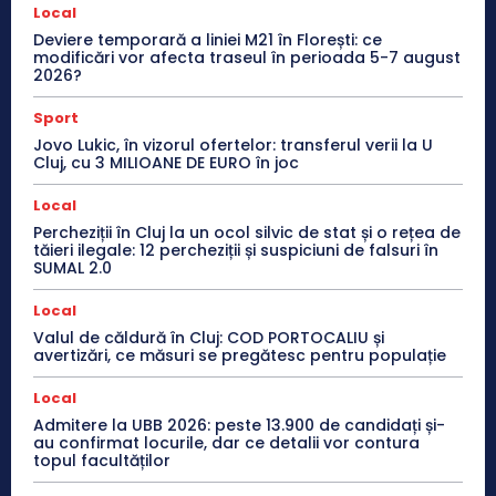
Local
Deviere temporară a liniei M21 în Florești: ce
modificări vor afecta traseul în perioada 5-7 august
2026?
Sport
Jovo Lukic, în vizorul ofertelor: transferul verii la U
Cluj, cu 3 MILIOANE DE EURO în joc
Local
Percheziții în Cluj la un ocol silvic de stat și o rețea de
tăieri ilegale: 12 percheziții și suspiciuni de falsuri în
SUMAL 2.0
Local
Valul de căldură în Cluj: COD PORTOCALIU și
avertizări, ce măsuri se pregătesc pentru populație
Local
Admitere la UBB 2026: peste 13.900 de candidați și-
au confirmat locurile, dar ce detalii vor contura
topul facultăților