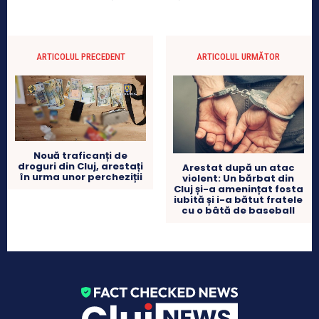
ARTICOLUL PRECEDENT
ARTICOLUL URMĂTOR
Nouă traficanți de
droguri din Cluj, arestați
Arestat după un atac
în urma unor percheziții
violent: Un bărbat din
Cluj și-a amenințat fosta
iubită și i-a bătut fratele
cu o bâtă de baseball