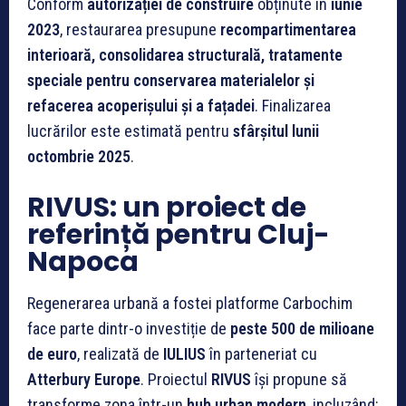
Conform
autorizației de construire
obținute în
iunie
2023
, restaurarea presupune
recompartimentarea
interioară, consolidarea structurală, tratamente
speciale pentru conservarea materialelor și
refacerea acoperișului și a fațadei
. Finalizarea
lucrărilor este estimată pentru
sfârșitul lunii
octombrie 2025
.
RIVUS: un proiect de
referință pentru Cluj-
Napoca
Regenerarea urbană a fostei platforme Carbochim
face parte dintr-o investiție de
peste 500 de milioane
de euro
, realizată de
IULIUS
în parteneriat cu
Atterbury Europe
. Proiectul
RIVUS
își propune să
transforme zona într-un
hub urban modern
, incluzând: