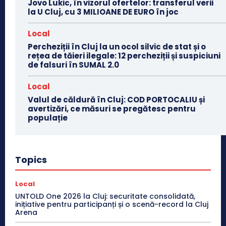
Jovo Lukic, în vizorul ofertelor: transferul verii
la U Cluj, cu 3 MILIOANE DE EURO în joc
Local
Percheziții în Cluj la un ocol silvic de stat și o
rețea de tăieri ilegale: 12 percheziții și suspiciuni
de falsuri în SUMAL 2.0
Local
Valul de căldură în Cluj: COD PORTOCALIU și
avertizări, ce măsuri se pregătesc pentru
populație
Topics
Local
UNTOLD One 2026 la Cluj: securitate consolidată,
inițiative pentru participanți și o scenă-record la Cluj
Arena