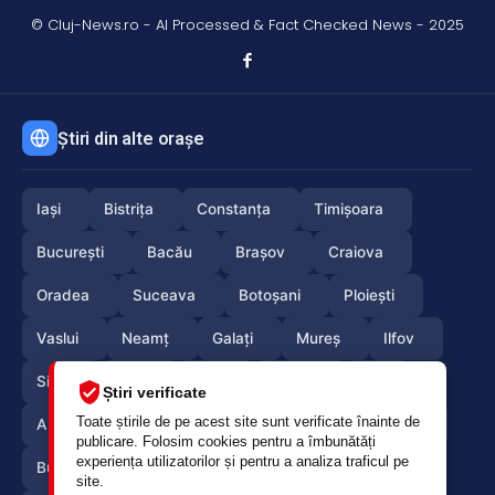
© Cluj-News.ro - AI Processed & Fact Checked News - 2025
Știri din alte orașe
Iași
Bistrița
Constanța
Timișoara
București
Bacău
Brașov
Craiova
Oradea
Suceava
Botoșani
Ploiești
Vaslui
Neamț
Galați
Mureș
Ilfov
Sibiu
Arad
Alba
Tulcea
Olt
Știri verificate
Toate știrile de pe acest site sunt verificate înainte de
Arges
Maramures
Vrancea
Satumare
publicare. Folosim cookies pentru a îmbunătăți
experiența utilizatorilor și pentru a analiza traficul pe
Buzau
Braila
Calarasi
Caras-Severin
site.