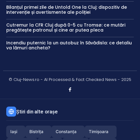
Bilanțul primei zile de Untold One la Cluj: dispozitiv de
intervenție și avertismente ale poliției
Cutremur la CFR Cluj după 0-5 cu Tromsø: ce mutări
pregătește patronul și cine ar putea pleca
Incendiu puternic la un autobuz în Săvădisla: ce detaliu
va lămuri ancheta?
© Cluj-News.ro - AI Processed & Fact Checked News - 2025
Știri din alte orașe
Iași
Bistrița
Constanța
Timișoara