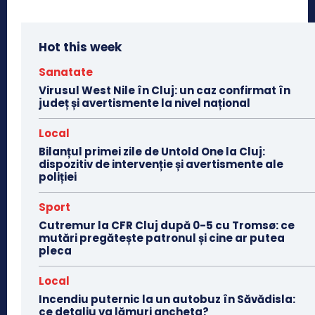
Hot this week
Sanatate
Virusul West Nile în Cluj: un caz confirmat în
județ și avertismente la nivel național
Local
Bilanțul primei zile de Untold One la Cluj:
dispozitiv de intervenție și avertismente ale
poliției
Sport
Cutremur la CFR Cluj după 0-5 cu Tromsø: ce
mutări pregătește patronul și cine ar putea
pleca
Local
Incendiu puternic la un autobuz în Săvădisla:
ce detaliu va lămuri ancheta?