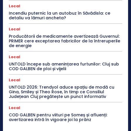
Local
Incendiu puternic la un autobuz în Săvădisla: ce
detaliu va lămuri ancheta?
Local
Producătorii de medicamente avertizează Guvernul:
PRIMER cere exceptarea fabricilor de la întreruperile
de energie
Local
UNTOLD începe sub amenințarea furtunilor: Cluj sub
COD GALBEN de ploi și vijelii
Local
UNTOLD 2026: Trendyol aduce spațiu de modă cu
Gina, Smiley și Theo Rose, în timp ce Consiliul
Județean Cluj pregătește un punct informativ
Local
COD GALBEN pentru viituri pe Someș și afluenți:
avertizarea intră în vigoare joi la prânz