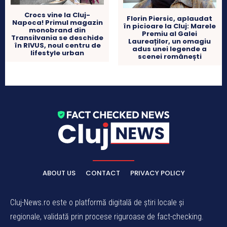
Crocs vine la Cluj-
Florin Piersic, aplaudat
Napoca! Primul magazin
în picioare la Cluj: Marele
monobrand din
Premiu al Galei
Transilvania se deschide
Laureaților, un omagiu
în RIVUS, noul centru de
adus unei legende a
lifestyle urban
scenei românești
ABOUT US
CONTACT
PRIVACY POLICY
Cluj-News.ro este o platformă digitală de știri locale și
regionale, validată prin procese riguroase de fact-checking.