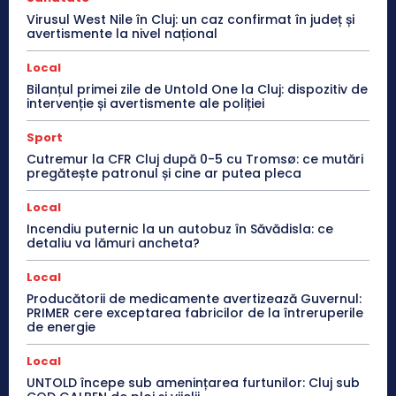
Virusul West Nile în Cluj: un caz confirmat în județ și
avertismente la nivel național
Local
Bilanțul primei zile de Untold One la Cluj: dispozitiv de
intervenție și avertismente ale poliției
Sport
Cutremur la CFR Cluj după 0-5 cu Tromsø: ce mutări
pregătește patronul și cine ar putea pleca
Local
Incendiu puternic la un autobuz în Săvădisla: ce
detaliu va lămuri ancheta?
Local
Producătorii de medicamente avertizează Guvernul:
PRIMER cere exceptarea fabricilor de la întreruperile
de energie
Local
UNTOLD începe sub amenințarea furtunilor: Cluj sub