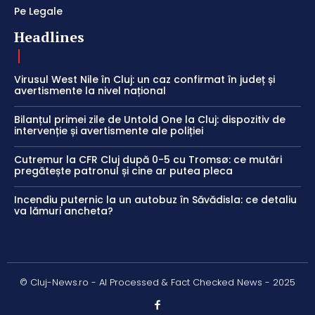
Pe Legale
Headlines
Virusul West Nile în Cluj: un caz confirmat în județ și
avertismente la nivel național
Bilanțul primei zile de Untold One la Cluj: dispozitiv de
intervenție și avertismente ale poliției
Cutremur la CFR Cluj după 0-5 cu Tromsø: ce mutări
pregătește patronul și cine ar putea pleca
Incendiu puternic la un autobuz în Săvădisla: ce detaliu
va lămuri ancheta?
© Cluj-News.ro - AI Processed & Fact Checked News - 2025