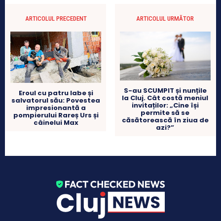
ARTICOLUL PRECEDENT
ARTICOLUL URMĂTOR
S-au SCUMPIT și nunțile
Eroul cu patru labe și
la Cluj. Cât costă meniul
salvatorul său: Povestea
invitaților: „Cine își
impresionantă a
permite să se
pompierului Rareș Urs și
căsătorească în ziua de
câinelui Max
azi?”