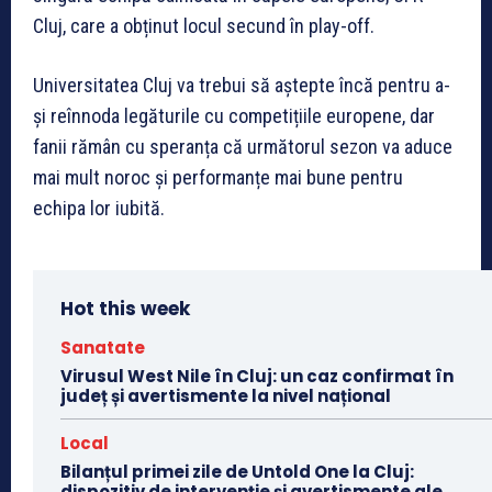
Cluj, care a obținut locul secund în play-off.
Universitatea Cluj va trebui să aștepte încă pentru a-
și reînnoda legăturile cu competițiile europene, dar
fanii rămân cu speranța că următorul sezon va aduce
mai mult noroc și performanțe mai bune pentru
echipa lor iubită.
Hot this week
Sanatate
Virusul West Nile în Cluj: un caz confirmat în
județ și avertismente la nivel național
Local
Bilanțul primei zile de Untold One la Cluj:
dispozitiv de intervenție și avertismente ale