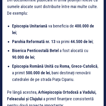
sumele alocate sunt distribuite între mai multe culte.
De exemplu:
Episcopia Unitariană
va beneficia de
400.000 de
lei
;
Parohia Reformată nr. 13
va primi
44.500 de lei
;
Biserica Penticostală Betel
a fost alocată cu
90.000 de lei
;
Episcopia Română Unită cu Roma, Greco-Catolică
,
a primit
500.000 de lei
, bani destinați renovării
catedralei de pe strada Piața Cipariu.
Pe lângă acestea,
Arhiepiscopia Ortodoxă a Vadului,
Feleacului și Clujului
a primit finanțare consistentă
pentru două proiecte importante: