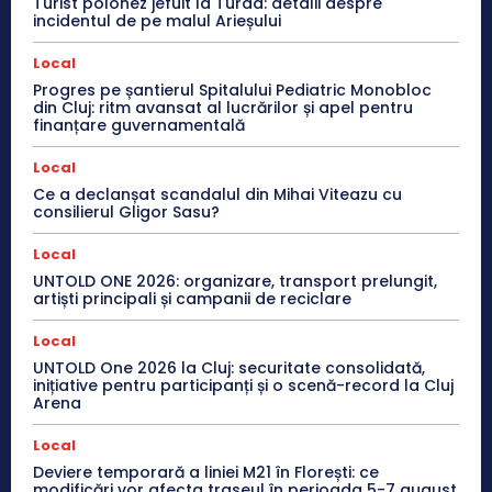
Turist polonez jefuit la Turda: detalii despre
incidentul de pe malul Arieșului
Local
Progres pe șantierul Spitalului Pediatric Monobloc
din Cluj: ritm avansat al lucrărilor și apel pentru
finanțare guvernamentală
Local
Ce a declanșat scandalul din Mihai Viteazu cu
consilierul Gligor Sasu?
Local
UNTOLD ONE 2026: organizare, transport prelungit,
artiști principali și campanii de reciclare
Local
UNTOLD One 2026 la Cluj: securitate consolidată,
inițiative pentru participanți și o scenă-record la Cluj
Arena
Local
Deviere temporară a liniei M21 în Florești: ce
modificări vor afecta traseul în perioada 5-7 august