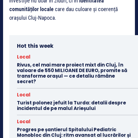
investiție nu doar în ziduri, ci în
identitatea
comunităților locale
care dau culoare și coerență
orașului Cluj-Napoca.
Hot this week
Local
Rivus, cel mai mare proiect mixt din Cluj, în
valoare de 550 MILIOANE DE EURO, promite să
transforme orașul — ce detaliu rămâne
secret?
Local
Turist polonez jefuit la Turda: detalii despre
incidentul de pe malul Arieșului
Local
Progres pe șantierul Spitalului Pediatric
Monobloc din Cluj: ritm avansat al lucrărilor și