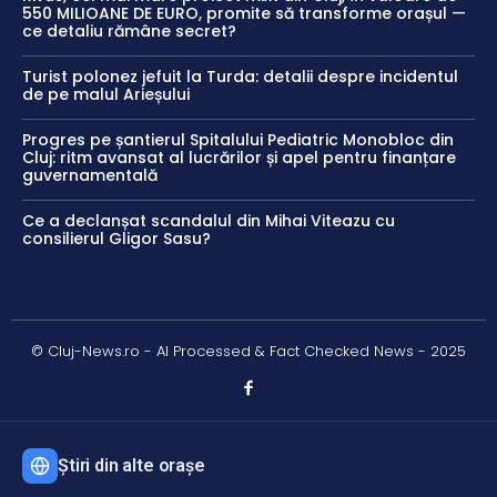
550 MILIOANE DE EURO, promite să transforme orașul —
ce detaliu rămâne secret?
Turist polonez jefuit la Turda: detalii despre incidentul
de pe malul Arieșului
Progres pe șantierul Spitalului Pediatric Monobloc din
Cluj: ritm avansat al lucrărilor și apel pentru finanțare
guvernamentală
Ce a declanșat scandalul din Mihai Viteazu cu
consilierul Gligor Sasu?
© Cluj-News.ro - AI Processed & Fact Checked News - 2025
Știri din alte orașe