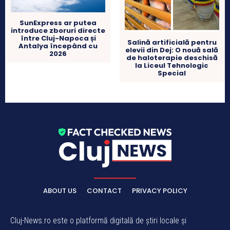
SunExpress ar putea
introduce zboruri directe
între Cluj-Napoca și
Salină artificială pentru
Antalya începând cu
elevii din Dej: O nouă sală
2026
de haloterapie deschisă
la Liceul Tehnologic
Special
ABOUT US
CONTACT
PRIVACY POLICY
Cluj-News.ro este o platformă digitală de știri locale și