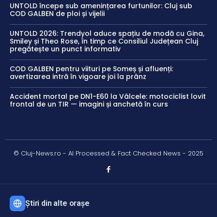
UNTOLD începe sub amenințarea furtunilor: Cluj sub
COD GALBEN de ploi și vijelii
UNTOLD 2026: Trendyol aduce spațiu de modă cu Gina,
Smiley și Theo Rose, în timp ce Consiliul Județean Cluj
pregătește un punct informativ
COD GALBEN pentru viituri pe Someș și afluenți:
avertizarea intră în vigoare joi la prânz
Accident mortal pe DN1-E60 la Vâlcele: motociclist lovit
frontal de un TIR — imagini și anchetă în curs
© Cluj-News.ro - AI Processed & Fact Checked News - 2025
Știri din alte orașe