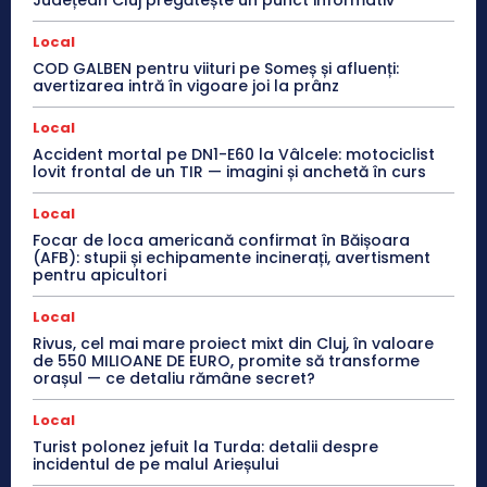
Local
COD GALBEN pentru viituri pe Someș și afluenți:
avertizarea intră în vigoare joi la prânz
Local
Accident mortal pe DN1-E60 la Vâlcele: motociclist
lovit frontal de un TIR — imagini și anchetă în curs
Local
Focar de loca americană confirmat în Băișoara
(AFB): stupii și echipamente incinerați, avertisment
pentru apicultori
Local
Rivus, cel mai mare proiect mixt din Cluj, în valoare
de 550 MILIOANE DE EURO, promite să transforme
orașul — ce detaliu rămâne secret?
Local
Turist polonez jefuit la Turda: detalii despre
incidentul de pe malul Arieșului