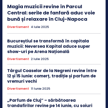
Magia muzicii revine în Parcul
Central: serile de fanfară aduc voie
bună și relaxare în Cluj-Napoca
Divertisment
4 Iulie 2025
Bucureștiul se transformă în capitala
muzicii: Neversea Kapital aduce super
show-uri pe Arena Națională
Divertisment
2 Iulie 2025
Târgul Coaselor de la Negreni revine între
12 și 15 iunie: comerț, tradiție și parfum de
vremuri vechi
Divertisment
11 Iunie 2025
„Parfum de Cluj” – sărbătoarea
trandafirilor revine pe 14 iunie, cu soiuri