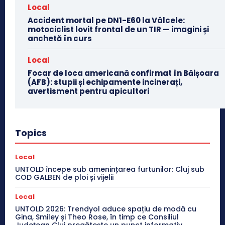
Local
Accident mortal pe DN1-E60 la Vâlcele:
motociclist lovit frontal de un TIR — imagini și
anchetă în curs
Local
Focar de loca americană confirmat în Băișoara
(AFB): stupii și echipamente incinerați,
avertisment pentru apicultori
Topics
Local
UNTOLD începe sub amenințarea furtunilor: Cluj sub
COD GALBEN de ploi și vijelii
Local
UNTOLD 2026: Trendyol aduce spațiu de modă cu
Gina, Smiley și Theo Rose, în timp ce Consiliul
Județean Cluj pregătește un punct informativ