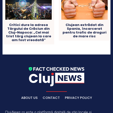
Critici dure la adresa
Clujean extrădat din
Târgului de Crăciun din
Spania, încarcerat
Cluj-Napoca: „Cel mai
pentru trafic de droguri
trist târg clujean la care
de mare risc
am fost vreodată”
ABOUT US
CONTACT
PRIVACY POLICY
Cluj-News.ro este o platformă digitală de știri locale și