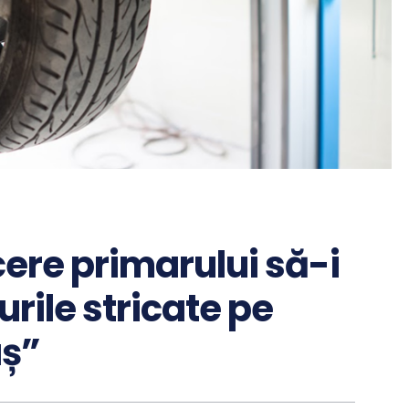
 cere primarului să-i
rile stricate pe
aș”