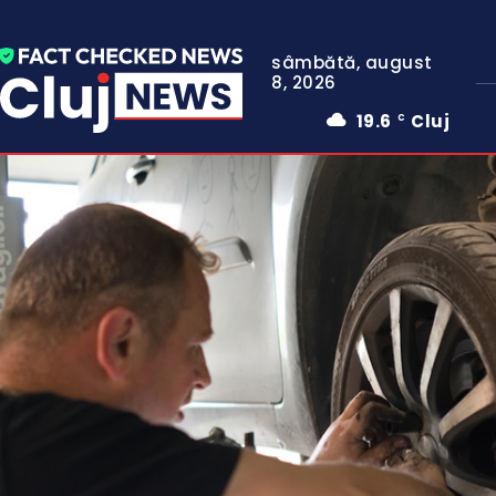
sâmbătă, august
8, 2026
19.6
Cluj
C