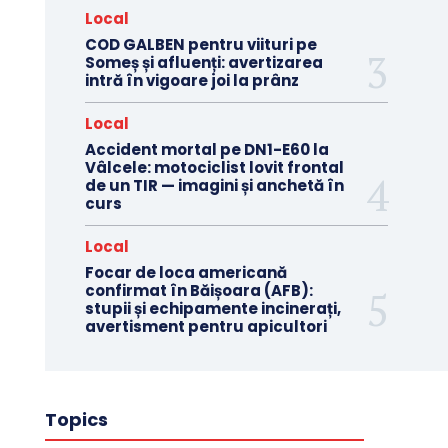
Local
COD GALBEN pentru viituri pe
Someș și afluenți: avertizarea
intră în vigoare joi la prânz
Local
Accident mortal pe DN1-E60 la
Vâlcele: motociclist lovit frontal
de un TIR — imagini și anchetă în
curs
Local
Focar de loca americană
confirmat în Băișoara (AFB):
stupii și echipamente incinerați,
avertisment pentru apicultori
Topics