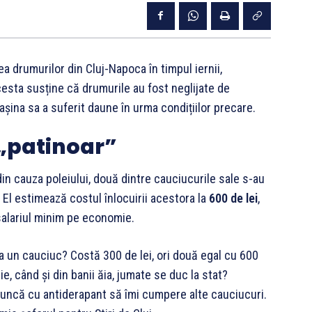
a drumurilor din Cluj-Napoca în timpul iernii,
cesta susține că drumurile au fost neglijate de
așina sa a suferit daune în urma condițiilor precare.
 „patinoar”
din cauza poleiului, două dintre cauciucurile sale s-au
 El estimează costul înlocuirii acestora la
600 de lei
,
alariul minim pe economie.
a un cauciuc? Costă 300 de lei, ori două egal cu 600
e, când și din banii ăia, jumate se duc la stat?
runcă cu antiderapant să îmi cumpere alte cauciucuri.