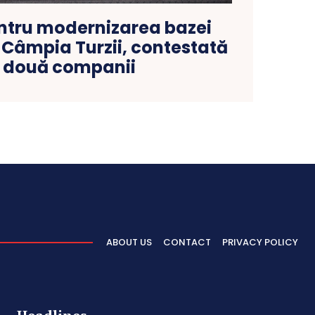
entru modernizarea bazei
 Câmpia Turzii, contestată
 două companii
ABOUT US
CONTACT
PRIVACY POLICY