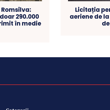
 Romsilva:
Licitația p
 doar 290.000
aeriene de la
primit în medie
de