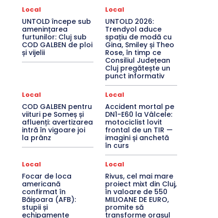
Local
Local
UNTOLD începe sub
UNTOLD 2026:
amenințarea
Trendyol aduce
furtunilor: Cluj sub
spațiu de modă cu
COD GALBEN de ploi
Gina, Smiley și Theo
și vijelii
Rose, în timp ce
Consiliul Județean
Cluj pregătește un
punct informativ
Local
Local
COD GALBEN pentru
Accident mortal pe
viituri pe Someș și
DN1-E60 la Vâlcele:
afluenți: avertizarea
motociclist lovit
intră în vigoare joi
frontal de un TIR —
la prânz
imagini și anchetă
în curs
Local
Local
Focar de loca
Rivus, cel mai mare
americană
proiect mixt din Cluj,
confirmat în
în valoare de 550
Băișoara (AFB):
MILIOANE DE EURO,
stupii și
promite să
echipamente
transforme orașul