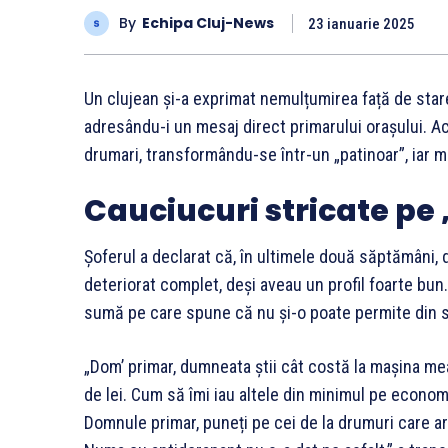
By
Echipa Cluj-News
23 ianuarie 2025
Un clujean și-a exprimat nemulțumirea față de stare
adresându-i un mesaj direct primarului orașului. A
drumari, transformându-se într-un „patinoar”, iar m
Cauciucuri stricate pe
Șoferul a declarat că, în ultimele două săptămâni, 
deteriorat complet, deși aveau un profil foarte bun.
sumă pe care spune că nu și-o poate permite din s
„Dom’ primar, dumneata știi cât costă la mașina me
de lei. Cum să îmi iau altele din minimul pe economi
Domnule primar, puneți pe cei de la drumuri care a