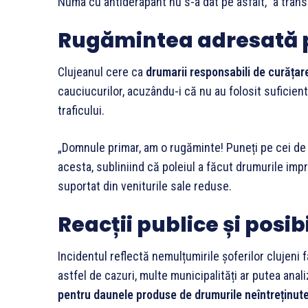
Numa cu antiderapant nu s-a dat pe asfalt,” a transm
Rugămintea adresată 
Clujeanul cere ca
drumarii responsabili de curățar
cauciucurilor, acuzându-i că nu au folosit suficien
traficului.
„Domnule primar, am o rugăminte! Puneți pe cei de
acesta, subliniind că poleiul a făcut drumurile impr
suportat din veniturile sale reduse.
Reacții publice și posibi
Incidentul reflectă nemulțumirile șoferilor clujeni f
astfel de cazuri, multe municipalități ar putea anali
pentru daunele produse de drumurile neîntreținut