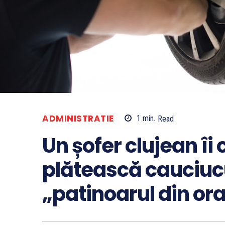
ADMINISTRATIE
1
min.
Read
Un șofer clujean îi
plătească cauciucu
„patinoarul din or