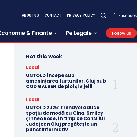
ABOUT US
CONTACT
PRIVACY POLICY
Facebook
Economie & Finante
Pe Legale
Follow us
Hot this week
Local
UNTOLD începe sub
amenințarea furtunilor: Cluj sub
COD GALBEN de ploi și vijelii
Local
UNTOLD 2026: Trendyol aduce
spațiu de modă cu Gina, Smiley
și Theo Rose, în timp ce Consiliul
Județean Cluj pregătește un
punct informativ