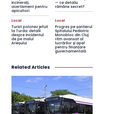
incinerați,
— ce detaliu
avertisment pentru
rămâne secret?
apicultori
Local
Local
Turist polonez jefuit
Progres pe șantierul
la Turda: detalii
Spitalului Pediatric
despre incidentul
Monobloc din Cluj:
de pe malul
ritm avansat al
Arieșului
lucrărilor și apel
pentru finanțare
guvernamentală
Related Articles