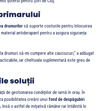
is șoferul pentru Știri de Cluj.
primarului
ea drumurilor
să suporte costurile pentru înlocuirea
t material antiderapant pentru a asigura siguranța
 la drumuri să-mi cumpere alte cauciucuri,” a adăugat
acticabile, iar cheltuiala suplimentară este greu de
le soluții
ață de gestionarea condițiilor de iarnă în oraș. În
za posibilitatea creării unui
fond de despăgubiri
e
, însă o astfel de inițiativă rămâne rar întâlnită în