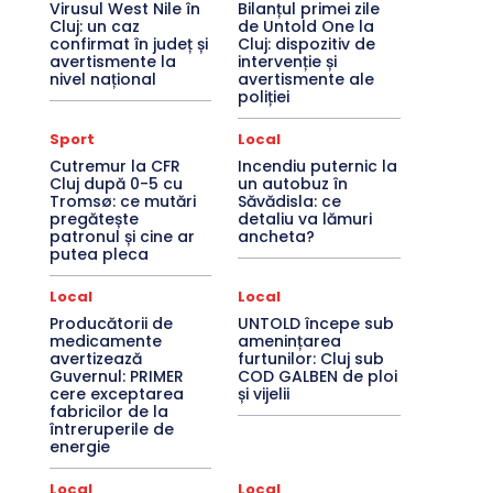
Virusul West Nile în
Bilanțul primei zile
Cluj: un caz
de Untold One la
confirmat în județ și
Cluj: dispozitiv de
avertismente la
intervenție și
nivel național
avertismente ale
poliției
Sport
Local
Cutremur la CFR
Incendiu puternic la
Cluj după 0-5 cu
un autobuz în
Tromsø: ce mutări
Săvădisla: ce
pregătește
detaliu va lămuri
patronul și cine ar
ancheta?
putea pleca
Local
Local
Producătorii de
UNTOLD începe sub
medicamente
amenințarea
avertizează
furtunilor: Cluj sub
Guvernul: PRIMER
COD GALBEN de ploi
cere exceptarea
și vijelii
fabricilor de la
întreruperile de
energie
Local
Local