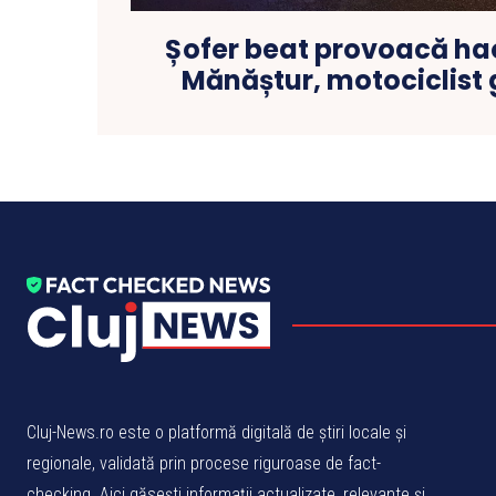
Șofer beat provoacă ha
Mănăștur, motociclist 
Cluj-News.ro este o platformă digitală de știri locale și
regionale, validată prin procese riguroase de fact-
checking. Aici găsești informații actualizate, relevante și