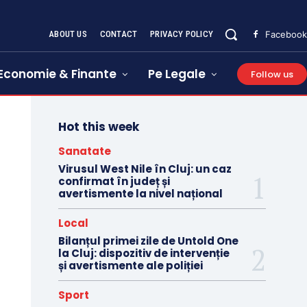
ABOUT US
CONTACT
PRIVACY POLICY
Facebook
Economie & Finante
Pe Legale
Follow us
Hot this week
Sanatate
Virusul West Nile în Cluj: un caz
confirmat în județ și
avertismente la nivel național
Local
Bilanțul primei zile de Untold One
la Cluj: dispozitiv de intervenție
și avertismente ale poliției
Sport