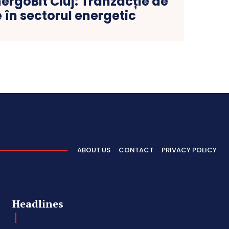
nergoBit Cluj: Tranzacție de
 în sectorul energetic
ABOUT US
CONTACT
PRIVACY POLICY
Headlines