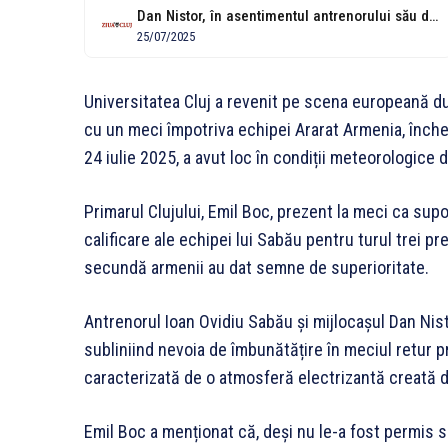
Dan Nistor, în asentimentul antrenorului său după jocul din Armenia: "Am făcut...
25/07/2025
Universitatea Cluj a revenit pe scena europeană 
cu un meci împotriva echipei Ararat Armenia, înche
24 iulie 2025, a avut loc în condiții meteorologice d
Primarul Clujului, Emil Boc, prezent la meci ca supo
calificare ale echipei lui Sabău pentru turul trei pr
secundă armenii au dat semne de superioritate.
Antrenorul Ioan Ovidiu Sabău și mijlocașul Dan Nist
subliniind nevoia de îmbunătățire în meciul retur p
caracterizată de o atmosferă electrizantă creată de
Emil Boc a menționat că, deși nu le-a fost permis să