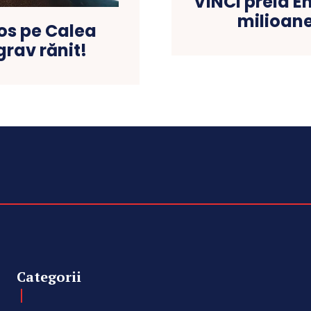
VINCI preia E
milioane
os pe Calea
grav rănit!
Categorii