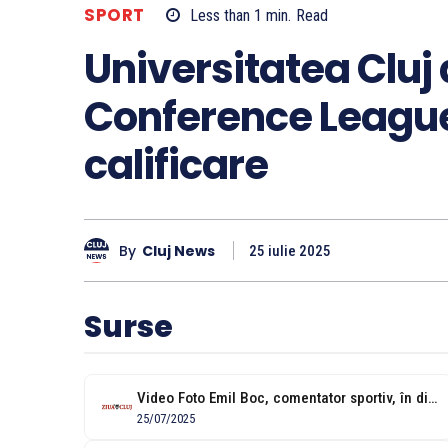
SPORT
Less than 1
min.
Read
Universitatea Cluj
Conference League 
calificare
By
Cluj News
25 iulie 2025
Surse
Video Foto Emil Boc, comentator sportiv, în direct la TV, după partida...
25/07/2025