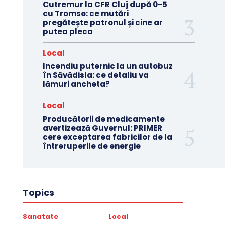
Cutremur la CFR Cluj după 0-5
cu Tromsø: ce mutări
pregătește patronul și cine ar
putea pleca
Local
Incendiu puternic la un autobuz
în Săvădisla: ce detaliu va
lămuri ancheta?
Local
Producătorii de medicamente
avertizează Guvernul: PRIMER
cere exceptarea fabricilor de la
întreruperile de energie
Topics
Sanatate
Local