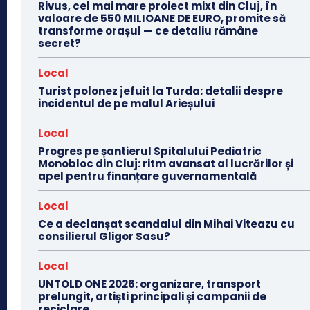
Rivus, cel mai mare proiect mixt din Cluj, în
valoare de 550 MILIOANE DE EURO, promite să
transforme orașul — ce detaliu rămâne
secret?
Local
Turist polonez jefuit la Turda: detalii despre
incidentul de pe malul Arieșului
Local
Progres pe șantierul Spitalului Pediatric
Monobloc din Cluj: ritm avansat al lucrărilor și
apel pentru finanțare guvernamentală
Local
Ce a declanșat scandalul din Mihai Viteazu cu
consilierul Gligor Sasu?
Local
UNTOLD ONE 2026: organizare, transport
prelungit, artiști principali și campanii de
reciclare