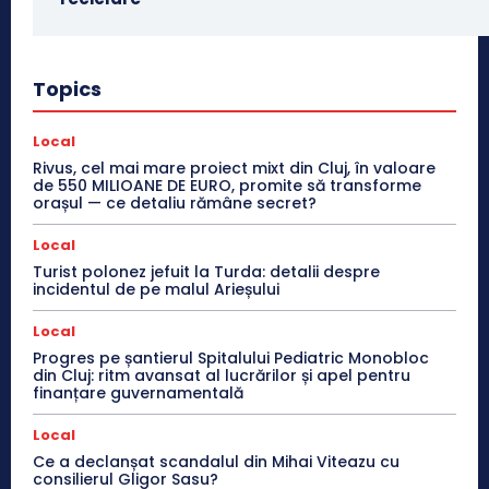
Topics
Local
Rivus, cel mai mare proiect mixt din Cluj, în valoare
de 550 MILIOANE DE EURO, promite să transforme
orașul — ce detaliu rămâne secret?
Local
Turist polonez jefuit la Turda: detalii despre
incidentul de pe malul Arieșului
Local
Progres pe șantierul Spitalului Pediatric Monobloc
din Cluj: ritm avansat al lucrărilor și apel pentru
finanțare guvernamentală
Local
Ce a declanșat scandalul din Mihai Viteazu cu
consilierul Gligor Sasu?