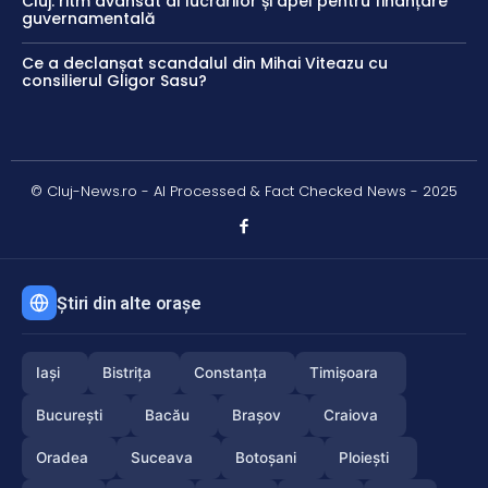
Cluj: ritm avansat al lucrărilor și apel pentru finanțare
guvernamentală
Ce a declanșat scandalul din Mihai Viteazu cu
consilierul Gligor Sasu?
© Cluj-News.ro - AI Processed & Fact Checked News - 2025
Știri din alte orașe
Iași
Bistrița
Constanța
Timișoara
București
Bacău
Brașov
Craiova
Oradea
Suceava
Botoșani
Ploiești