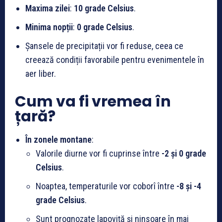
Maxima zilei
:
10 grade Celsius
.
Minima nopții
:
0 grade Celsius
.
Șansele de precipitații vor fi reduse, ceea ce
creează condiții favorabile pentru evenimentele în
aer liber.
Cum va fi vremea în
țară?
În zonele montane
:
Valorile diurne vor fi cuprinse între
-2 și 0 grade
Celsius
.
Noaptea, temperaturile vor coborî între
-8 și -4
grade Celsius
.
Sunt prognozate lapoviță și ninsoare în mai