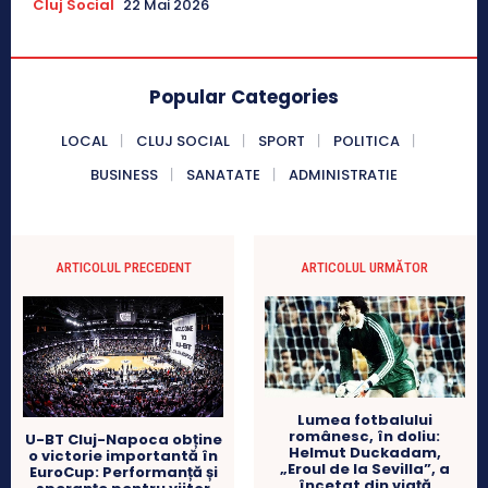
Cluj Social
22 Mai 2026
Popular Categories
LOCAL
CLUJ SOCIAL
SPORT
POLITICA
BUSINESS
SANATATE
ADMINISTRATIE
ARTICOLUL PRECEDENT
ARTICOLUL URMĂTOR
Lumea fotbalului
românesc, în doliu:
U-BT Cluj-Napoca obține
Helmut Duckadam,
o victorie importantă în
„Eroul de la Sevilla”, a
EuroCup: Performanță și
încetat din viață