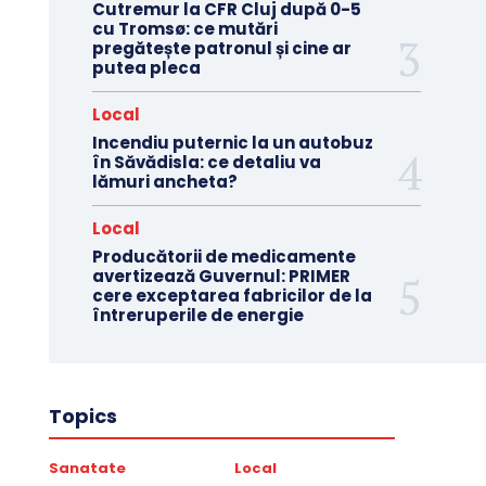
Cutremur la CFR Cluj după 0-5
cu Tromsø: ce mutări
pregătește patronul și cine ar
putea pleca
Local
Incendiu puternic la un autobuz
în Săvădisla: ce detaliu va
lămuri ancheta?
Local
Producătorii de medicamente
avertizează Guvernul: PRIMER
cere exceptarea fabricilor de la
întreruperile de energie
Topics
Sanatate
Local