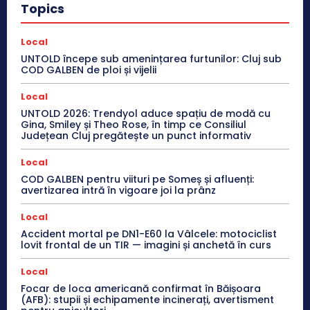
Topics
Local
UNTOLD începe sub amenințarea furtunilor: Cluj sub
COD GALBEN de ploi și vijelii
Local
UNTOLD 2026: Trendyol aduce spațiu de modă cu
Gina, Smiley și Theo Rose, în timp ce Consiliul
Județean Cluj pregătește un punct informativ
Local
COD GALBEN pentru viituri pe Someș și afluenți:
avertizarea intră în vigoare joi la prânz
Local
Accident mortal pe DN1-E60 la Vâlcele: motociclist
lovit frontal de un TIR — imagini și anchetă în curs
Local
Focar de loca americană confirmat în Băișoara
(AFB): stupii și echipamente incinerați, avertisment