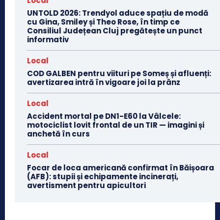
Local
UNTOLD 2026: Trendyol aduce spațiu de modă
cu Gina, Smiley și Theo Rose, în timp ce
Consiliul Județean Cluj pregătește un punct
informativ
Local
COD GALBEN pentru viituri pe Someș și afluenți:
avertizarea intră în vigoare joi la prânz
Local
Accident mortal pe DN1-E60 la Vâlcele:
motociclist lovit frontal de un TIR — imagini și
anchetă în curs
Local
Focar de loca americană confirmat în Băișoara
(AFB): stupii și echipamente incinerați,
avertisment pentru apicultori