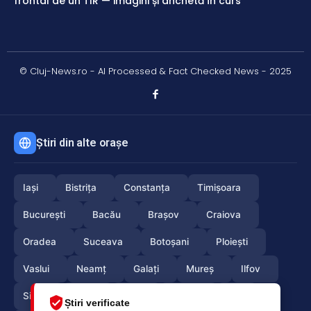
frontal de un TIR — imagini și anchetă în curs
© Cluj-News.ro - AI Processed & Fact Checked News - 2025
Știri din alte orașe
Iași
Bistrița
Constanța
Timișoara
București
Bacău
Brașov
Craiova
Oradea
Suceava
Botoșani
Ploiești
Vaslui
Neamț
Galați
Mureș
Ilfov
Sibiu
Arad
Alba
Tulcea
Olt
Știri verificate