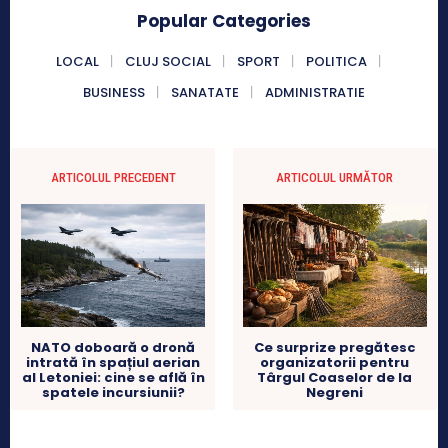
Popular Categories
LOCAL
CLUJ SOCIAL
SPORT
POLITICA
BUSINESS
SANATATE
ADMINISTRATIE
ARTICOLUL PRECEDENT
ARTICOLUL URMĂTOR
NATO doboară o dronă
Ce surprize pregătesc
intrată în spațiul aerian
organizatorii pentru
al Letoniei: cine se află în
Târgul Coaselor de la
spatele incursiunii?
Negreni