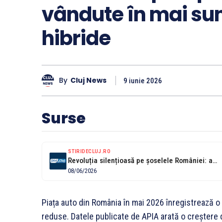
vândute în mai su
hibride
By
Cluj News
9 iunie 2026
Surse
STIRIDECLUJ.RO
Revoluția silențioasă pe șoselele României: aproape 7 din 10 mașini noi vândute...
08/06/2026
Piața auto din România în mai 2026 înregistrează o 
reduse. Datele publicate de APIA arată o creștere 