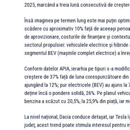
2025, marcând a treia lună consecutivă de creșter
Însă imaginea pe termen lung este mai puțin optimis
scădere cu aproximativ 10% față de aceeași perioadă
de aprovizionare, costurile de finanțare și context
sectorul propulsiei: vehiculele electrice și hibride 
segmentul BEV (mașinile complet electrice) a înre
Conform datelor APIA, ierarhia pe tipuri s-a modific
creștere de 37% față de luna corespunzătoare din 
ajungând la 12%; pur electricele (BEV) au ajuns la
deține încă o pondere solidă, 26%. Pe planul vehicul
benzina a scăzut cu 20,5%, la 25,9% din piață, iar 
La nivel național, Dacia conduce detașat, iar Tesla 
județ, acest trend poate stimula interesul pentru in