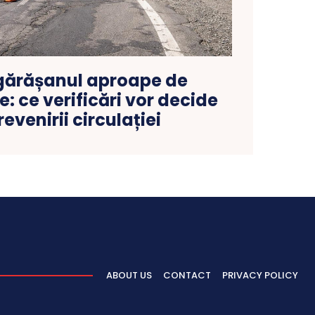
gărășanul aproape de
: ce verificări vor decide
evenirii circulației
ABOUT US
CONTACT
PRIVACY POLICY