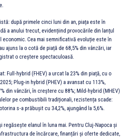
e.
tă: după primele cinci luni din an, piața este în
 a anului trecut, evidențiind provocările din lanțul
ul economic. Cea mai semnificativă evoluție este în
au ajuns la o cotă de piață de 68,5% din vânzări, iar
gistrat o creștere spectaculoasă.
at: Full-hybrid (FHEV) a urcat la 23% din piață, cu o
2025; Plug-in hybrid (PHEV) a avansat cu 113%,
 7% din vânzări, în creștere cu 88%; Mild-hybrid (MHEV)
elor pe combustibili tradiționali, rezistența scade:
motorina s-a prăbușit cu 34,2%, ajungând la 5,6%.
își regăsește elanul în luna mai. Pentru Cluj-Napoca și
frastructura de încărcare, finanțări și oferte dedicate,