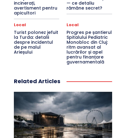
incinerați,
— ce detaliu
avertisment pentru
rămâne secret?
apicultori
Local
Local
Turist polonez jefuit
Progres pe șantierul
la Turda: detalii
Spitalului Pediatric
despre incidentul
Monobloc din Cluj:
de pe malul
ritm avansat al
Arieșului
lucrărilor și apel
pentru finanțare
guvernamentală
Related Articles