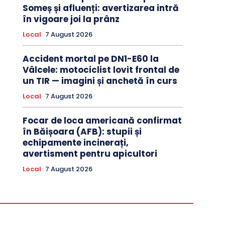
Someș și afluenți: avertizarea intră
în vigoare joi la prânz
Local
7 August 2026
Accident mortal pe DN1-E60 la
Vâlcele: motociclist lovit frontal de
un TIR — imagini și anchetă în curs
Local
7 August 2026
Focar de loca americană confirmat
în Băișoara (AFB): stupii și
echipamente incinerați,
avertisment pentru apicultori
Local
7 August 2026