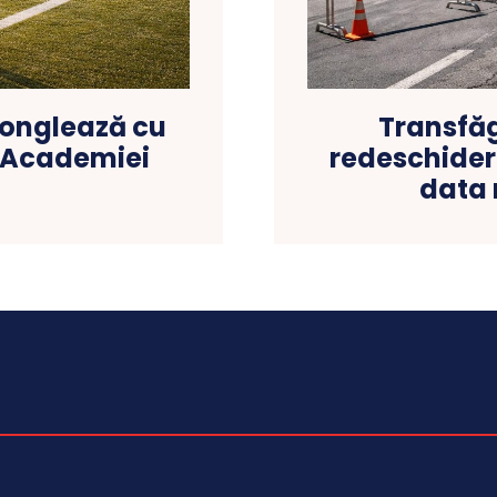
jonglează cu
Transfă
 Academiei
redeschidere
data r