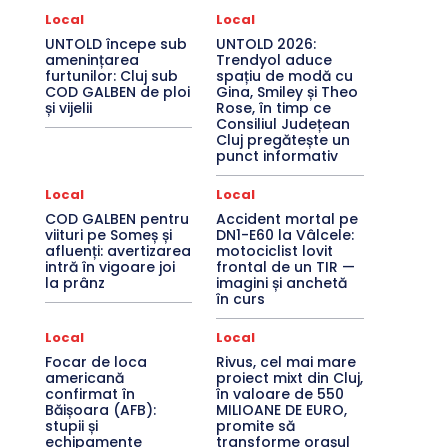
Local
Local
UNTOLD începe sub
UNTOLD 2026:
amenințarea
Trendyol aduce
furtunilor: Cluj sub
spațiu de modă cu
COD GALBEN de ploi
Gina, Smiley și Theo
și vijelii
Rose, în timp ce
Consiliul Județean
Cluj pregătește un
punct informativ
Local
Local
COD GALBEN pentru
Accident mortal pe
viituri pe Someș și
DN1-E60 la Vâlcele:
afluenți: avertizarea
motociclist lovit
intră în vigoare joi
frontal de un TIR —
la prânz
imagini și anchetă
în curs
Local
Local
Focar de loca
Rivus, cel mai mare
americană
proiect mixt din Cluj,
confirmat în
în valoare de 550
Băișoara (AFB):
MILIOANE DE EURO,
stupii și
promite să
echipamente
transforme orașul