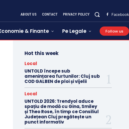
ABOUT US
CONTACT
PRIVACY POLICY
Facebook
Economie & Finante
Pe Legale
Follow us
Hot this week
Local
UNTOLD începe sub
amenințarea furtunilor: Cluj sub
COD GALBEN de ploi și vijelii
Local
UNTOLD 2026: Trendyol aduce
spațiu de modă cu Gina, Smiley
și Theo Rose, în timp ce Consiliul
Județean Cluj pregătește un
punct informativ