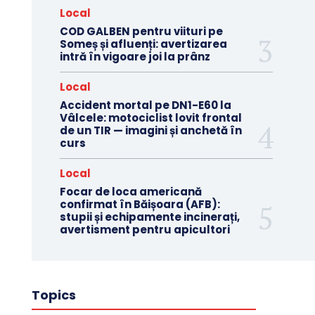
Local
COD GALBEN pentru viituri pe
Someș și afluenți: avertizarea
intră în vigoare joi la prânz
Local
Accident mortal pe DN1-E60 la
Vâlcele: motociclist lovit frontal
de un TIR — imagini și anchetă în
curs
Local
Focar de loca americană
confirmat în Băișoara (AFB):
stupii și echipamente incinerați,
avertisment pentru apicultori
Topics