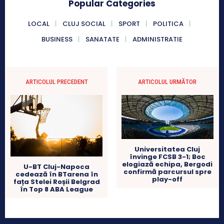
Popular Categories
LOCAL
CLUJ SOCIAL
SPORT
POLITICA
BUSINESS
SANATATE
ADMINISTRATIE
ARTICOLUL PRECEDENT
ARTICOLUL URMĂTOR
Universitatea Cluj
învinge FCSB 3-1; Boc
elogiază echipa, Bergodi
U-BT Cluj-Napoca
confirmă parcursul spre
cedează în BTarena în
play-off
fața Stelei Roșii Belgrad
în Top 8 ABA League