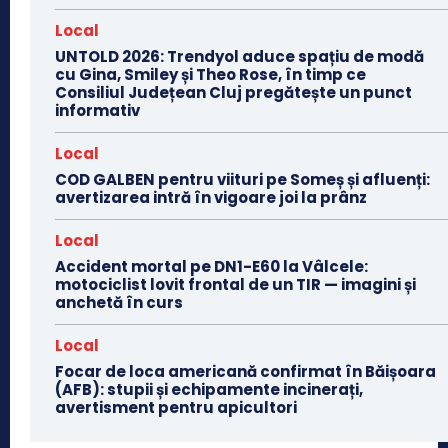
Local
UNTOLD 2026: Trendyol aduce spațiu de modă
cu Gina, Smiley și Theo Rose, în timp ce
Consiliul Județean Cluj pregătește un punct
informativ
Local
COD GALBEN pentru viituri pe Someș și afluenți:
avertizarea intră în vigoare joi la prânz
Local
Accident mortal pe DN1-E60 la Vâlcele:
motociclist lovit frontal de un TIR — imagini și
anchetă în curs
Local
Focar de loca americană confirmat în Băișoara
(AFB): stupii și echipamente incinerați,
avertisment pentru apicultori