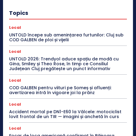
Topics
Local
UNTOLD începe sub amenințarea furtunilor: Cluj sub
COD GALBEN de ploi și vijelii
Local
UNTOLD 2026: Trendyol aduce spațiu de modă cu
Gina, Smiley și Theo Rose, în timp ce Consiliul
Județean Cluj pregătește un punct informativ
Local
COD GALBEN pentru viituri pe Someș și afluenți:
avertizarea intră în vigoare joi la prânz
Local
Accident mortal pe DN1-E60 la Vâlcele: motociclist
lovit frontal de un TIR — imagini și anchetă în curs
Local
Focar de loca americană confirmat în Băișoara