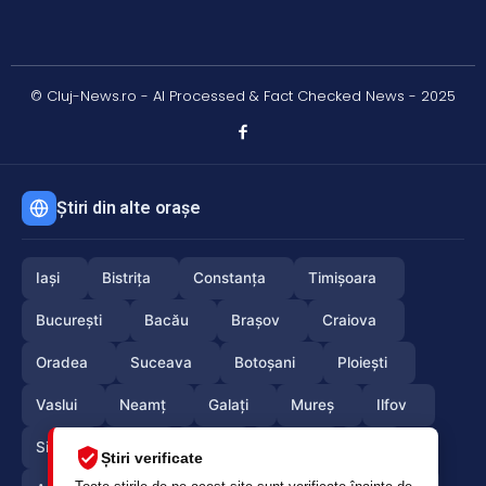
© Cluj-News.ro - AI Processed & Fact Checked News - 2025
Știri din alte orașe
Iași
Bistrița
Constanța
Timișoara
București
Bacău
Brașov
Craiova
Oradea
Suceava
Botoșani
Ploiești
Vaslui
Neamț
Galați
Mureș
Ilfov
Sibiu
Arad
Alba
Tulcea
Olt
Știri verificate