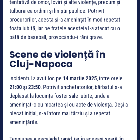
tentativă de omor, loviri și alte violențe, precum și
tulburarea ordinii și liniștii publice. Potrivit
procurorilor, acesta și-a amenințat în mod repetat
fosta iubită, iar pe fratele acesteia l-a atacat cu o
bâtă de baseball, provocându-i răni grave.
Scene de violență în
Cluj-Napoca
Incidentul a avut loc pe
14 martie 2025
, între orele
21:00 și 23:50
. Potrivit anchetatorilor, bărbatul s-a
deplasat la locuința fostei sale iubite, unde a
amenințat-o cu moartea și cu acte de violență. Deși a
plecat inițial, s-a întors mai târziu și a repetat
amenințările.
Tensiunea a escaladat rapid, iar în aceeași seară, în