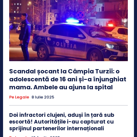
Scandal șocant la Câmpia Turzii: o
adolescentă de 16 ani și-a înjunghiat
mama. Ambele au ajuns la spital
Pe Legale
8 Iulie 2025
Doi infractori clujeni, aduși în țară sub
escortă! Autoritățile i-au capturat cu
sprijinul partenerilor internaționali