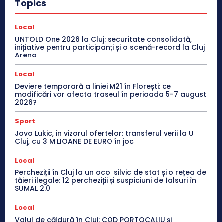
Topics
Local
UNTOLD One 2026 la Cluj: securitate consolidată,
inițiative pentru participanți și o scenă-record la Cluj
Arena
Local
Deviere temporară a liniei M21 în Florești: ce
modificări vor afecta traseul în perioada 5-7 august
2026?
Sport
Jovo Lukic, în vizorul ofertelor: transferul verii la U
Cluj, cu 3 MILIOANE DE EURO în joc
Local
Percheziții în Cluj la un ocol silvic de stat și o rețea de
tăieri ilegale: 12 percheziții și suspiciuni de falsuri în
SUMAL 2.0
Local
Valul de căldură în Cluj: COD PORTOCALIU și