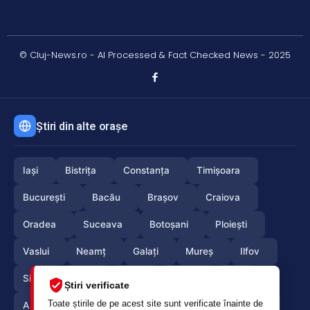
© Cluj-News.ro - AI Processed & Fact Checked News - 2025
Știri din alte orașe
Iași
Bistrița
Constanța
Timișoara
București
Bacău
Brașov
Craiova
Oradea
Suceava
Botoșani
Ploiești
Vaslui
Neamț
Galați
Mureș
Ilfov
Sibiu
Arad
Alba
Tulcea
Olt
Știri verificate
Toate știrile de pe acest site sunt verificate înainte de
Arges
Maramures
Vrancea
Satumare