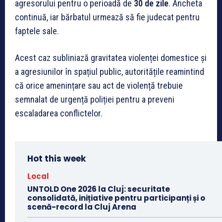
agresorului pentru o perioadă de
30 de zile
. Ancheta
continuă, iar bărbatul urmează să fie judecat pentru
faptele sale.
Acest caz subliniază gravitatea violenței domestice și
a agresiunilor în spațiul public, autoritățile reamintind
că orice amenințare sau act de violență trebuie
semnalat de urgență poliției pentru a preveni
escaladarea conflictelor.
Hot this week
Local
UNTOLD One 2026 la Cluj: securitate
consolidată, inițiative pentru participanți și o
scenă-record la Cluj Arena