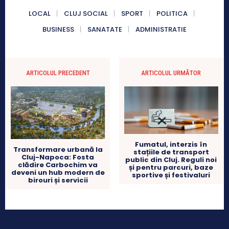
LOCAL
CLUJ SOCIAL
SPORT
POLITICA
BUSINESS
SANATATE
ADMINISTRATIE
ARTICOLUL PRECEDENT
ARTICOLUL URMĂTOR
Fumatul, interzis în
Transformare urbană la
stațiile de transport
Cluj-Napoca: Fosta
public din Cluj. Reguli noi
clădire Carbochim va
și pentru parcuri, baze
deveni un hub modern de
sportive și festivaluri
birouri și servicii