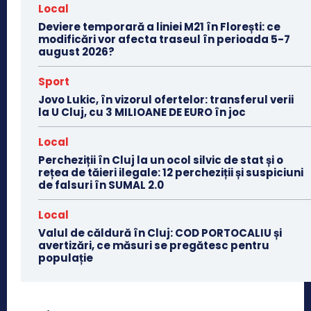
Local
Deviere temporară a liniei M21 în Florești: ce
modificări vor afecta traseul în perioada 5-7
august 2026?
Sport
Jovo Lukic, în vizorul ofertelor: transferul verii
la U Cluj, cu 3 MILIOANE DE EURO în joc
Local
Percheziții în Cluj la un ocol silvic de stat și o
rețea de tăieri ilegale: 12 percheziții și suspiciuni
de falsuri în SUMAL 2.0
Local
Valul de căldură în Cluj: COD PORTOCALIU și
avertizări, ce măsuri se pregătesc pentru
populație