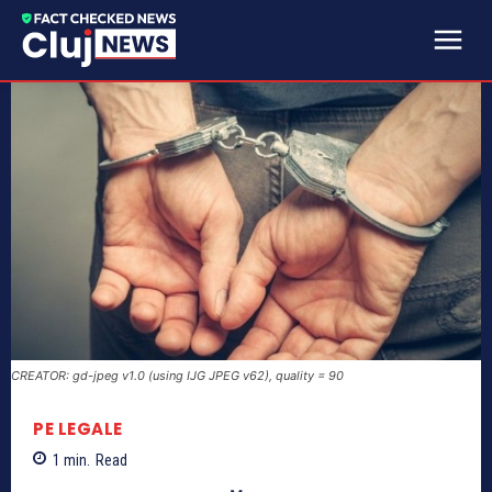
CREATOR: gd-jpeg v1.0 (using IJG JPEG v62), quality = 90
PE LEGALE
1
min.
Read