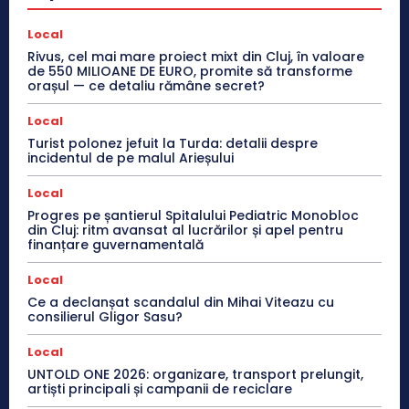
Local
Rivus, cel mai mare proiect mixt din Cluj, în valoare
de 550 MILIOANE DE EURO, promite să transforme
orașul — ce detaliu rămâne secret?
Local
Turist polonez jefuit la Turda: detalii despre
incidentul de pe malul Arieșului
Local
Progres pe șantierul Spitalului Pediatric Monobloc
din Cluj: ritm avansat al lucrărilor și apel pentru
finanțare guvernamentală
Local
Ce a declanșat scandalul din Mihai Viteazu cu
consilierul Gligor Sasu?
Local
UNTOLD ONE 2026: organizare, transport prelungit,
artiști principali și campanii de reciclare