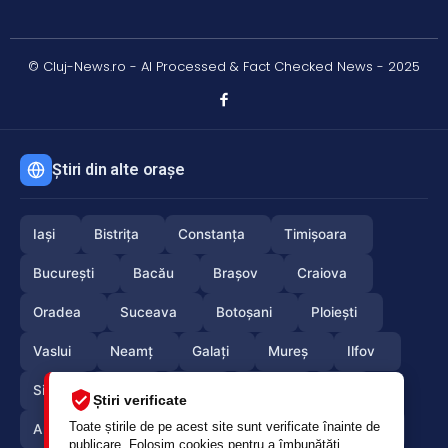
© Cluj-News.ro - AI Processed & Fact Checked News - 2025
Știri din alte orașe
Iași
Bistrița
Constanța
Timișoara
București
Bacău
Brașov
Craiova
Oradea
Suceava
Botoșani
Ploiești
Vaslui
Neamț
Galați
Mureș
Ilfov
Sibiu
Arad
Alba
Tulcea
Olt
Știri verificate
Toate știrile de pe acest site sunt verificate înainte de
Arges
Maramures
Vrancea
Satumare
publicare. Folosim cookies pentru a îmbunătăți