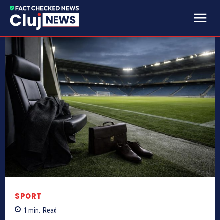
SPORT
1
min.
Read