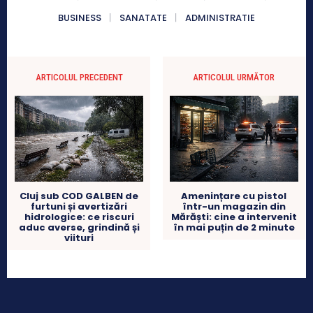
BUSINESS
SANATATE
ADMINISTRATIE
ARTICOLUL PRECEDENT
ARTICOLUL URMĂTOR
Cluj sub COD GALBEN de
Amenințare cu pistol
furtuni și avertizări
într-un magazin din
hidrologice: ce riscuri
Mărăști: cine a intervenit
aduc averse, grindină și
în mai puțin de 2 minute
viituri