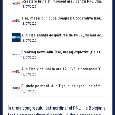
„Resetare brutală”: moment greu pentru PNL Cluj. Ce urmează?
13/07/2025
Tișe, mesaj dur, după Congres: Cooperativa trădătorilor și a non-performanței politice a...
13/07/2025
Alin Tișe anunță despărțirea de PNL? „Nu mai activez în numele PNL....
13/07/2025
Breaking news Alin Tișe, mesaj exploxiv: „De azi mă autoeliberez de orice...
13/07/2025
Alin Tișe vine luni la ora 12, LIVE la podcastul ”Contraste” de...
13/07/2025
Cuțitele pe masă. Alin Tișe, după eșecul de sâmbătă seara: „PNL a...
13/07/2025
În urma congresului extraordinar al PNL, Ilie Bolojan a