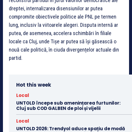
reconstrui partidul în jurul valorilor democratice ale
dreptei, internalizarea disensiunilor ar putea
compromite obiectivele politice ale PNL pe termen
lung, inclusiv la viitoarele alegeri. Disputa internă ar
putea, de asemenea, accelera schimbări în filiale
locale ca Cluj, unde Tișe ar putea să își găsească o
nouă cale politică, în ciuda divergențelor actuale din
partid.
Hot this week
Local
UNTOLD începe sub amenințarea furtunilor:
Cluj sub COD GALBEN de ploi și vijelii
Local
UNTOLD 2026: Trendyol aduce spațiu de modă