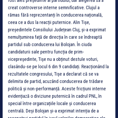
fost ales președinte al partidului, dar alegerea sa a
creat controverse interne semnificative. Clujul a
rămas fără reprezentanți în conducerea națională,
ceea ce a dus la reacții puternice. Alin Tișe,
președintele Consiliului Județean Cluj, și-a exprimat
nemulțumirea față de direcția în care se îndreaptă
partidul sub conducerea lui Bolojan. În ciuda
candidaturii sale pentru funcția de prim-
vicepreședinte, Tișe nu a obținut destule voturi,
clasându-se pe locul 6 din 9 candidați. Reacționând la
rezultatele congresului, Tișe a declarat că se va
delimita de partid, acuzând conducerea de trădare
politică și non-performanță. Aceste fricțiuni interne
evidențiază o diviziune puternică în cadrul PNL, în
special între organizațiile locale și conducerea
centrală. Deși Bolojan și-a exprimat intenția de a