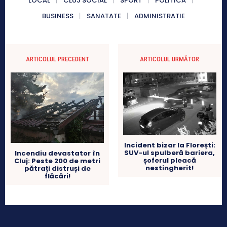
LOCAL
CLUJ SOCIAL
SPORT
POLITICA
BUSINESS
SANATATE
ADMINISTRATIE
ARTICOLUL PRECEDENT
ARTICOLUL URMĂTOR
Incident bizar la Florești:
SUV-ul spulberă bariera,
Incendiu devastator în
șoferul pleacă
Cluj: Peste 200 de metri
nestingherit!
pătrați distruși de
flăcări!