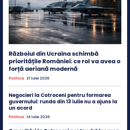
Războiul din Ucraina schimbă
prioritățile României: ce rol va avea o
forță aeriană modernă
Politica
21 Iulie 2026
Negocieri la Cotroceni pentru formarea
guvernului: runda din 13 iulie nu a ajuns la
un acord
Politica
14 Iulie 2026