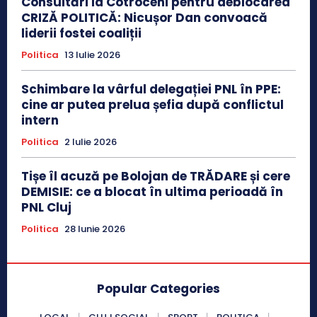
Consultări la Cotroceni pentru deblocarea
CRIZĂ POLITICĂ: Nicușor Dan convoacă
liderii fostei coaliții
Politica
13 Iulie 2026
Schimbare la vârful delegației PNL în PPE:
cine ar putea prelua șefia după conflictul
intern
Politica
2 Iulie 2026
Tișe îl acuză pe Bolojan de TRĂDARE și cere
DEMISIE: ce a blocat în ultima perioadă în
PNL Cluj
Politica
28 Iunie 2026
Popular Categories