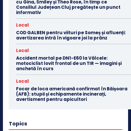
cu Gina, Smiley și Theo Rose, în timp ce
Consiliul Județean Cluj pregătește un punct
informativ
Local
COD GALBEN pentru viituri pe Someș și afluenți:
avertizarea intră în vigoare joi la prânz
Local
Accident mortal pe DN1-E60 la Vâlcele:
motociclist lovit frontal de un TIR — imagini și
anchetă în curs
Local
Focar de loca americană confirmat în Băișoara
(AFB): stupii și echipamente incinerați,
avertisment pentru apicultori
Topics