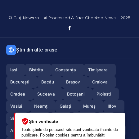
© Cluj-News.ro - AI Processed & Fact Checked News - 2025
Știri din alte orașe
Iași
Bistrița
Constanța
Timișoara
București
Bacău
Brașov
Craiova
Oradea
Suceava
Botoșani
Ploiești
Vaslui
Neamț
Galați
Mureș
Ilfov
Sibiu
Arad
Alba
Tulcea
Olt
Știri verificate
Toate știrile de pe acest site sunt verificate înainte de
Arges
Maramures
Vrancea
Satumare
publicare. Folosim cookies pentru a îmbunătăți