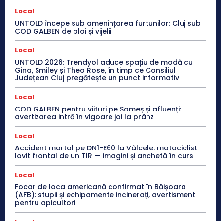
Local
UNTOLD începe sub amenințarea furtunilor: Cluj sub
COD GALBEN de ploi și vijelii
Local
UNTOLD 2026: Trendyol aduce spațiu de modă cu
Gina, Smiley și Theo Rose, în timp ce Consiliul
Județean Cluj pregătește un punct informativ
Local
COD GALBEN pentru viituri pe Someș și afluenți:
avertizarea intră în vigoare joi la prânz
Local
Accident mortal pe DN1-E60 la Vâlcele: motociclist
lovit frontal de un TIR — imagini și anchetă în curs
Local
Focar de loca americană confirmat în Băișoara
(AFB): stupii și echipamente incinerați, avertisment
pentru apicultori