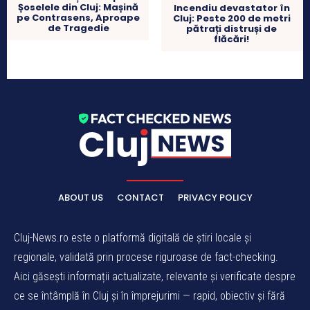
Șoselele din Cluj: Mașină
Incendiu devastator în
pe Contrasens, Aproape
Cluj: Peste 200 de metri
de Tragedie
pătrați distruși de
flăcări!
ABOUT US
CONTACT
PRIVACY POLICY
Cluj-News.ro este o platformă digitală de știri locale și
regionale, validată prin procese riguroase de fact-checking.
Aici găsești informații actualizate, relevante și verificate despre
ce se întâmplă în Cluj și în împrejurimi — rapid, obiectiv și fără