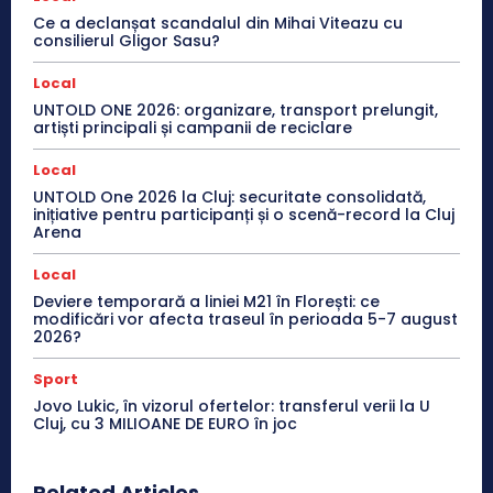
Ce a declanșat scandalul din Mihai Viteazu cu
consilierul Gligor Sasu?
Local
UNTOLD ONE 2026: organizare, transport prelungit,
artiști principali și campanii de reciclare
Local
UNTOLD One 2026 la Cluj: securitate consolidată,
inițiative pentru participanți și o scenă-record la Cluj
Arena
Local
Deviere temporară a liniei M21 în Florești: ce
modificări vor afecta traseul în perioada 5-7 august
2026?
Sport
Jovo Lukic, în vizorul ofertelor: transferul verii la U
Cluj, cu 3 MILIOANE DE EURO în joc
Related Articles