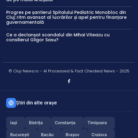
Progres pe șantierul Spitalului Pediatric Monobloc din
Cluj: ritm avansat al lucrărilor și apel pentru finanțare
guvernamentală
Ce a declanșat scandalul din Mihai Viteazu cu
consilierul Gligor Sasu?
© Cluj-News.ro - AI Processed & Fact Checked News - 2025
Știri din alte orașe
Iași
Bistrița
Constanța
Timișoara
București
Bacău
Brașov
Craiova