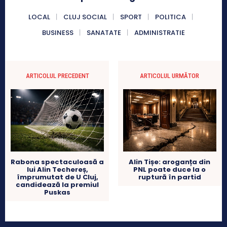
LOCAL
CLUJ SOCIAL
SPORT
POLITICA
BUSINESS
SANATATE
ADMINISTRATIE
ARTICOLUL PRECEDENT
ARTICOLUL URMĂTOR
Rabona spectaculoasă a
Alin Tișe: aroganța din
lui Alin Techereș,
PNL poate duce la o
împrumutat de U Cluj,
ruptură în partid
candidează la premiul
Puskas