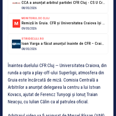
CCA a anunțat arbitrul partidei CFR Cluj - CS U Craiova. Cine...
08/05/2026
MONITORUL DE CLUJ
Remiză în Gruia. CFR și Universitatea Craiova își împart punctele!
09/05/2026
STIRIDECLUJ.RO
Ioan Varga a făcut anunțul înainte de CFR – Craiova: „Daniel Pancu...
08/05/2026
Înaintea duelului CFR Cluj — Universitatea Craiova, din
runda a opta a play-off-ului Superligii, atmosfera din
Gruia este încărcată de miză. Comisia Centrală a
Arbitrilor a anunțat delegarea la centru a lui Istvan
Kovacs, ajutat de Ferencz Tunyogi și Ionuț Traian
Neacșu, cu Iulian Călin ca al patrulea oficial.
Arbitrajul video va fi asigurat de Marcel Bîrsan (VAR)