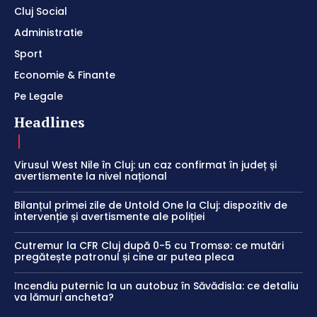
Cluj Social
Administratie
Sport
Economie & Finante
Pe Legale
Headlines
Virusul West Nile în Cluj: un caz confirmat în județ și
avertismente la nivel național
Bilanțul primei zile de Untold One la Cluj: dispozitiv de
intervenție și avertismente ale poliției
Cutremur la CFR Cluj după 0-5 cu Tromsø: ce mutări
pregătește patronul și cine ar putea pleca
Incendiu puternic la un autobuz în Săvădisla: ce detaliu
va lămuri ancheta?