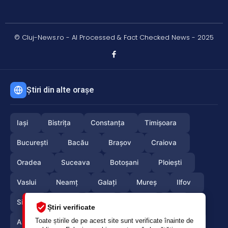
© Cluj-News.ro - AI Processed & Fact Checked News - 2025
Știri din alte orașe
Iași
Bistrița
Constanța
Timișoara
București
Bacău
Brașov
Craiova
Oradea
Suceava
Botoșani
Ploiești
Vaslui
Neamț
Galați
Mureș
Ilfov
Sibiu
Arad
Alba
Tulcea
Olt
Știri verificate
Toate știrile de pe acest site sunt verificate înainte de
Arges
Maramures
Vrancea
Satumare