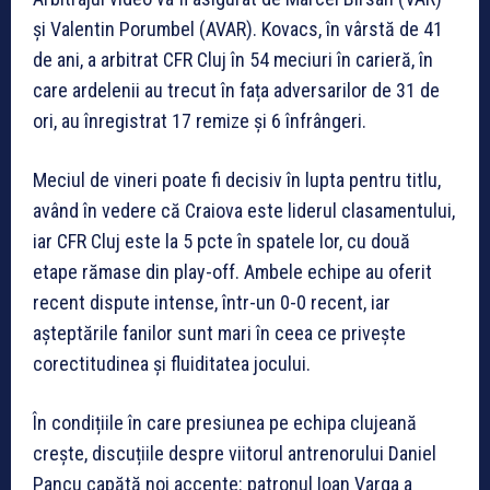
și Valentin Porumbel (AVAR). Kovacs, în vârstă de 41
de ani, a arbitrat CFR Cluj în 54 meciuri în carieră, în
care ardelenii au trecut în fața adversarilor de 31 de
ori, au înregistrat 17 remize și 6 înfrângeri.
Meciul de vineri poate fi decisiv în lupta pentru titlu,
având în vedere că Craiova este liderul clasamentului,
iar CFR Cluj este la 5 pcte în spatele lor, cu două
etape rămase din play-off. Ambele echipe au oferit
recent dispute intense, într-un 0-0 recent, iar
așteptările fanilor sunt mari în ceea ce privește
corectitudinea și fluiditatea jocului.
În condițiile în care presiunea pe echipa clujeană
crește, discuțiile despre viitorul antrenorului Daniel
Pancu capătă noi accente: patronul Ioan Varga a