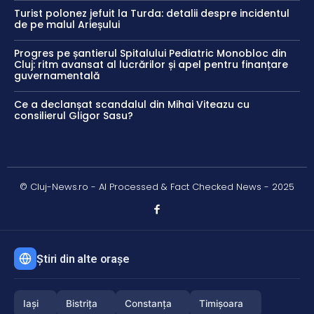
Turist polonez jefuit la Turda: detalii despre incidentul
de pe malul Arieșului
Progres pe șantierul Spitalului Pediatric Monobloc din
Cluj: ritm avansat al lucrărilor și apel pentru finanțare
guvernamentală
Ce a declanșat scandalul din Mihai Viteazu cu
consilierul Gligor Sasu?
© Cluj-News.ro - AI Processed & Fact Checked News - 2025
Știri din alte orașe
Iași
Bistrița
Constanța
Timișoara