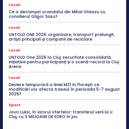
Local
Ce a declanșat scandalul din Mihai Viteazu cu
consilierul Gligor Sasu?
Local
UNTOLD ONE 2026: organizare, transport prelungit,
artiști principali și campanii de reciclare
Local
UNTOLD One 2026 la Cluj: securitate consolidată,
inițiative pentru participanți și o scenă-record la Cluj
Arena
Local
Deviere temporară a liniei M21 în Florești: ce
modificări vor afecta traseul în perioada 5-7 august
2026?
Sport
Jovo Lukic, în vizorul ofertelor: transferul verii la U
Cluj, cu 3 MILIOANE DE EURO în joc