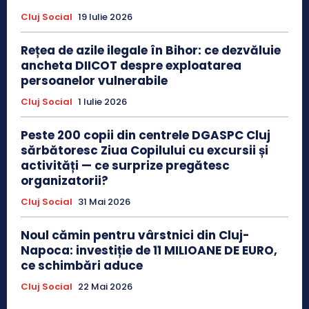
Cluj Social
19 Iulie 2026
Rețea de azile ilegale în Bihor: ce dezvăluie
ancheta DIICOT despre exploatarea
persoanelor vulnerabile
Cluj Social
1 Iulie 2026
Peste 200 copii din centrele DGASPC Cluj
sărbătoresc Ziua Copilului cu excursii și
activități — ce surprize pregătesc
organizatorii?
Cluj Social
31 Mai 2026
Noul cămin pentru vârstnici din Cluj-
Napoca: investiție de 11 MILIOANE DE EURO,
ce schimbări aduce
Cluj Social
22 Mai 2026