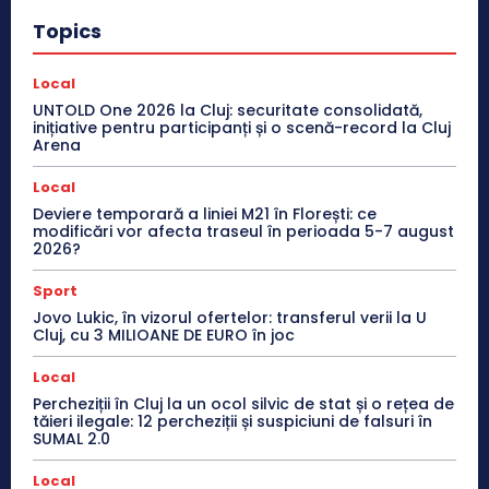
Topics
Local
UNTOLD One 2026 la Cluj: securitate consolidată,
inițiative pentru participanți și o scenă-record la Cluj
Arena
Local
Deviere temporară a liniei M21 în Florești: ce
modificări vor afecta traseul în perioada 5-7 august
2026?
Sport
Jovo Lukic, în vizorul ofertelor: transferul verii la U
Cluj, cu 3 MILIOANE DE EURO în joc
Local
Percheziții în Cluj la un ocol silvic de stat și o rețea de
tăieri ilegale: 12 percheziții și suspiciuni de falsuri în
SUMAL 2.0
Local