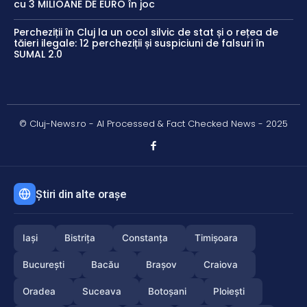
cu 3 MILIOANE DE EURO în joc
Percheziții în Cluj la un ocol silvic de stat și o rețea de
tăieri ilegale: 12 percheziții și suspiciuni de falsuri în
SUMAL 2.0
© Cluj-News.ro - AI Processed & Fact Checked News - 2025
Știri din alte orașe
Iași
Bistrița
Constanța
Timișoara
București
Bacău
Brașov
Craiova
Oradea
Suceava
Botoșani
Ploiești