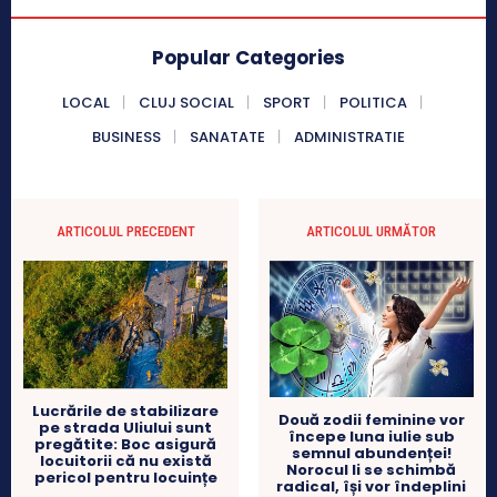
Popular Categories
LOCAL
CLUJ SOCIAL
SPORT
POLITICA
BUSINESS
SANATATE
ADMINISTRATIE
ARTICOLUL PRECEDENT
ARTICOLUL URMĂTOR
Lucrările de stabilizare
Două zodii feminine vor
pe strada Uliului sunt
începe luna iulie sub
pregătite: Boc asigură
semnul abundenței!
locuitorii că nu există
Norocul li se schimbă
pericol pentru locuințe
radical, își vor îndeplini