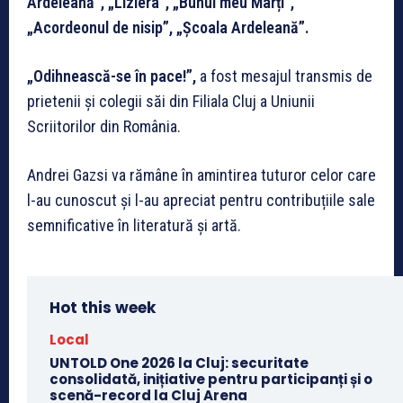
Ardeleană”, „Liziera”, „Bunul meu Marți”,
„Acordeonul de nisip”, „Școala Ardeleană”.
„Odihnească-se în pace!”,
a fost mesajul transmis de
prietenii și colegii săi din Filiala Cluj a Uniunii
Scriitorilor din România.
Andrei Gazsi va rămâne în amintirea tuturor celor care
l-au cunoscut și l-au apreciat pentru contribuțiile sale
semnificative în literatură și artă.
Hot this week
Local
UNTOLD One 2026 la Cluj: securitate
consolidată, inițiative pentru participanți și o
scenă-record la Cluj Arena