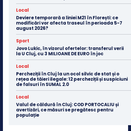
Local
Deviere temporară a liniei M21 în Florești: ce
modificări vor afecta traseul în perioada 5-7
august 2026?
Sport
Jovo Lukic, în vizorul ofertelor: transferul verii
la U Cluj, cu 3 MILIOANE DE EURO în joc
Local
Percheziții în Cluj la un ocol silvic de stat și o
rețea de tăieri ilegale: 12 percheziții și suspiciuni
de falsuri în SUMAL 2.0
Local
Valul de căldură în Cluj: COD PORTOCALIU și
avertizări, ce măsuri se pregătesc pentru
populație