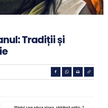
nul: Tradiții și
ie
Sfântul care aduce ploaia, sărbătorit astăzi. Tradiții și superstiții de Sfântul Ilie....