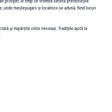
 an prosper, în timp ce vremea senină prevestește
 unde meșteșugarii și localnicii se adună, fiind locuri
ată și împărțită celor nevoiași. Tradițiile ajută la
.