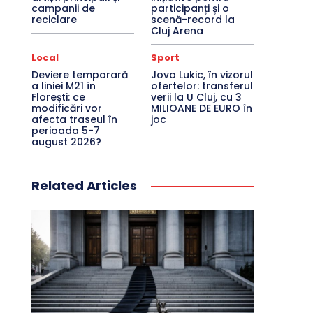
campanii de
participanți și o
reciclare
scenă-record la
Cluj Arena
Local
Sport
Deviere temporară
Jovo Lukic, în vizorul
a liniei M21 în
ofertelor: transferul
Florești: ce
verii la U Cluj, cu 3
modificări vor
MILIOANE DE EURO în
afecta traseul în
joc
perioada 5-7
august 2026?
Related Articles