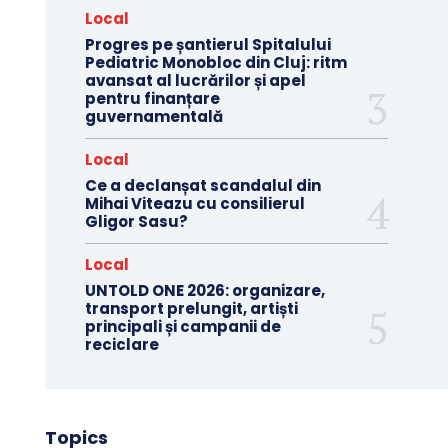
Local
Progres pe șantierul Spitalului
Pediatric Monobloc din Cluj: ritm
avansat al lucrărilor și apel
pentru finanțare
guvernamentală
Local
Ce a declanșat scandalul din
Mihai Viteazu cu consilierul
Gligor Sasu?
Local
UNTOLD ONE 2026: organizare,
transport prelungit, artiști
principali și campanii de
reciclare
Topics