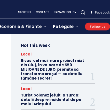
ABOUT US
CONTACT
PRIVACY POLICY
Facebook
Economie & Finante
Pe Legale
Follow us
Hot this week
Local
Rivus, cel mai mare proiect mixt
din Cluj, în valoare de 550
MILIOANE DE EURO, promite să
transforme orașul — ce detaliu
rămâne secret?
Local
Turist polonez jefuit la Turda:
detalii despre incidentul de pe
malul Arieșului