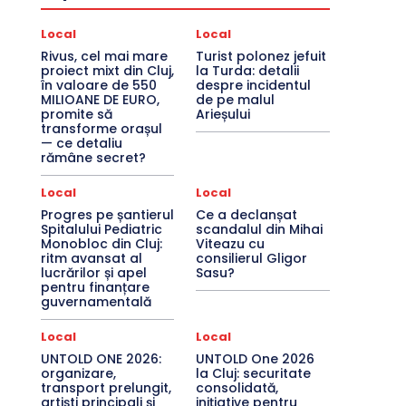
Local
Local
Rivus, cel mai mare
Turist polonez jefuit
proiect mixt din Cluj,
la Turda: detalii
în valoare de 550
despre incidentul
MILIOANE DE EURO,
de pe malul
promite să
Arieșului
transforme orașul
— ce detaliu
rămâne secret?
Local
Local
Progres pe șantierul
Ce a declanșat
Spitalului Pediatric
scandalul din Mihai
Monobloc din Cluj:
Viteazu cu
ritm avansat al
consilierul Gligor
lucrărilor și apel
Sasu?
pentru finanțare
guvernamentală
Local
Local
UNTOLD ONE 2026:
UNTOLD One 2026
organizare,
la Cluj: securitate
transport prelungit,
consolidată,
artiști principali și
inițiative pentru