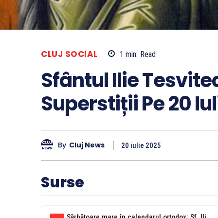
CLUJ SOCIAL
1
min.
Read
Sfântul Ilie Tesvitea
Superstiții Pe 20 Iul
By
Cluj News
20 iulie 2025
Surse
Sărbătoare mare în calendarul ortodox: Sf. Ilie, aducătorul de ploi. Tradiții și...