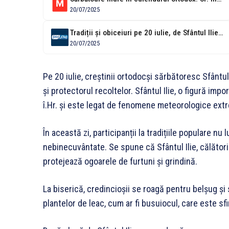
20/07/2025
Tradiții și obiceiuri pe 20 iulie, de Sfântul Ilie. Ce este absolut...
20/07/2025
Pe 20 iulie, creștinii ortodocși sărbătoresc Sfântul
și protectorul recoltelor. Sfântul Ilie, o figură impo
î.Hr. și este legat de fenomene meteorologice extre
În această zi, participanții la tradițiile populare 
nebinecuvântate. Se spune că Sfântul Ilie, călători
protejează ogoarele de furtuni și grindină.
La biserică, credincioșii se roagă pentru belșug și 
plantelor de leac, cum ar fi busuiocul, care este sfi