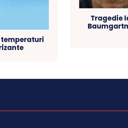
Tragedie la
Baumgartne
u temperaturi
trizante