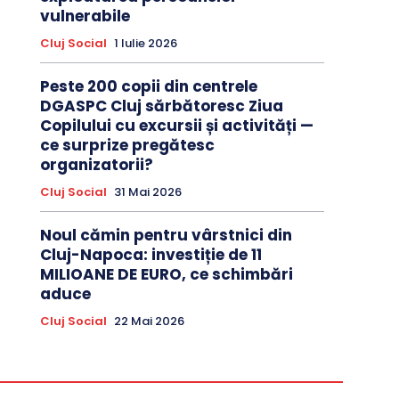
vulnerabile
Cluj Social
1 Iulie 2026
Peste 200 copii din centrele
DGASPC Cluj sărbătoresc Ziua
Copilului cu excursii și activități —
ce surprize pregătesc
organizatorii?
Cluj Social
31 Mai 2026
Noul cămin pentru vârstnici din
Cluj-Napoca: investiție de 11
MILIOANE DE EURO, ce schimbări
aduce
Cluj Social
22 Mai 2026