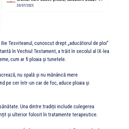
20/07/2025
 Ilie Tesviteanul, cunoscut drept „aducătorul de ploi”
rtantă în Vechiul Testament, a trăit în secolul al IX-lea
me, cum ar fi ploaia și tunetele.
nu lucrează, nu spală și nu mănâncă mere
nd pe cer într-un car de foc, aduce ploaia și
sănătate. Una dintre tradiții include culegerea
nțit și ulterior folosit în tratamente terapeutice.