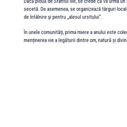
Dacă plouă de Sfântul Ilie, se crede că va urma un
secetă. De asemenea, se organizează târguri locale,
de întâlnire și pentru „alesul ursitului”.
În unele comunități, prima miere a anului este colect
menținerea vie a legăturii dintre om, natură și divin