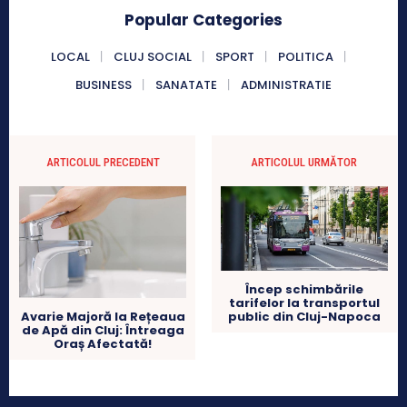
Popular Categories
LOCAL
CLUJ SOCIAL
SPORT
POLITICA
BUSINESS
SANATATE
ADMINISTRATIE
ARTICOLUL PRECEDENT
ARTICOLUL URMĂTOR
Încep schimbările
tarifelor la transportul
Avarie Majoră la Rețeaua
public din Cluj-Napoca
de Apă din Cluj: Întreaga
Oraș Afectată!