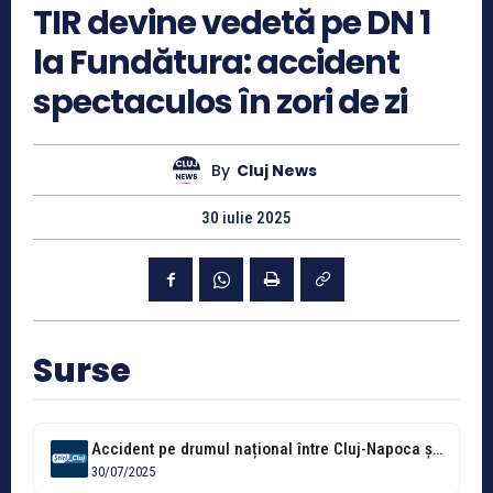
TIR devine vedetă pe DN 1
la Fundătura: accident
spectaculos în zori de zi
By
Cluj News
30 iulie 2025
Surse
Accident pe drumul național între Cluj-Napoca și Gherla, la Fundătura. Un tir...
30/07/2025