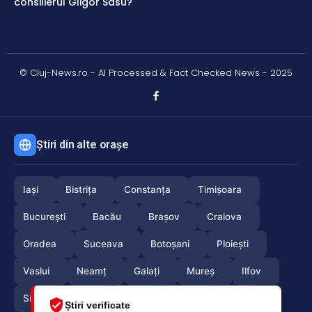
consilierul Gligor Sasu?
© Cluj-News.ro - AI Processed & Fact Checked News - 2025
Știri din alte orașe
Iași
Bistrița
Constanța
Timișoara
București
Bacău
Brașov
Craiova
Oradea
Suceava
Botoșani
Ploiești
Vaslui
Neamț
Galați
Mureș
Ilfov
Sibiu
Arad
Alba
Tulcea
Olt
Știri verificate