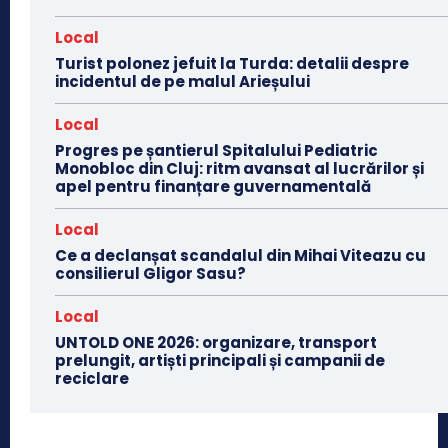
Local
Turist polonez jefuit la Turda: detalii despre
incidentul de pe malul Arieșului
Local
Progres pe șantierul Spitalului Pediatric
Monobloc din Cluj: ritm avansat al lucrărilor și
apel pentru finanțare guvernamentală
Local
Ce a declanșat scandalul din Mihai Viteazu cu
consilierul Gligor Sasu?
Local
UNTOLD ONE 2026: organizare, transport
prelungit, artiști principali și campanii de
reciclare