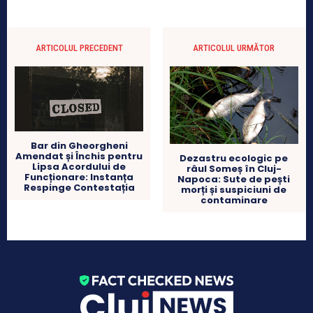
ARTICOLUL PRECEDENT
ARTICOLUL URMĂTOR
Bar din Gheorgheni
Amendat și Închis pentru
Dezastru ecologic pe
Lipsa Acordului de
râul Someș în Cluj-
Funcționare: Instanța
Napoca: Sute de pești
Respinge Contestația
morți și suspiciuni de
contaminare