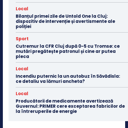
Local
Bilanțul primei zile de Untold One la Cluj:
dispozitiv de intervenție și avertismente ale
poliției
Sport
Cutremur la CFR Cluj după 0-5 cu Tromsø: ce
mutări pregătește patronul și cine ar putea
pleca
Local
Incendiu puternic la un autobuz în Săvădisla:
ce detaliu va lămuri ancheta?
Local
Producătorii de medicamente avertizează
Guvernul: PRIMER cere exceptarea fabricilor de
la întreruperile de energie