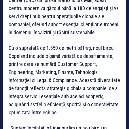
Center (UBC) din proximitatea Iulius Mall, acest
centru modern va găzdui până la 180 de angajați și va
servi drept hub pentru operațiunile globale ale
companiei, oferind suport esențial clienților europeni
în domeniul încălzirii și răcirii sustenabile.
Cu o suprafață de 1.550 de metri pătrați, noul birou
Copeland include o gamă variată de departamente,
printre care se numără Customer Support,
Engineering, Marketing, Finanțe, Tehnologia
Informației și Legal & Compliance. Această diversitate
de funcții reflectă strategia globală a companiei de a
integra servicii esențiale sub același acoperiș,
asigurând astfel o eficiență sporită și o conectivitate
optimizată între echipe.
„Suntem încântați să inaugurăm un nou birou în