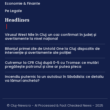
Economie & Finante
Pe Legale
Headlines
Virusul West Nile în Cluj: un caz confirmat în județ și
avertismente la nivel național
Bilanțul primei zile de Untold One la Cluj: dispozitiv de
intervenție și avertismente ale poliției
Cutremur la CFR Cluj după 0-5 cu Tromsø: ce mutări
pregătește patronul și cine ar putea pleca
Incendiu puternic la un autobuz în Săvădisla: ce detaliu
va lămuri ancheta?
© Cluj-News.ro - AI Processed & Fact Checked News - 2025