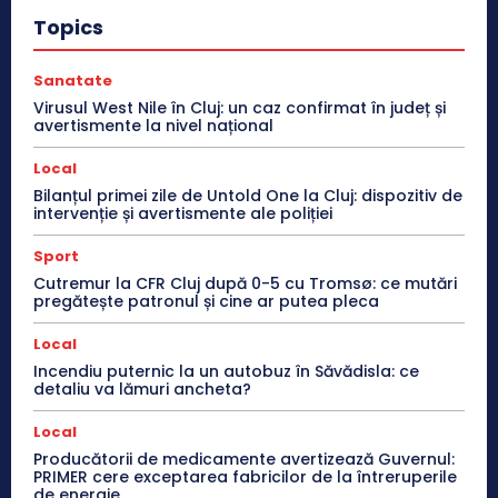
Topics
Sanatate
Virusul West Nile în Cluj: un caz confirmat în județ și
avertismente la nivel național
Local
Bilanțul primei zile de Untold One la Cluj: dispozitiv de
intervenție și avertismente ale poliției
Sport
Cutremur la CFR Cluj după 0-5 cu Tromsø: ce mutări
pregătește patronul și cine ar putea pleca
Local
Incendiu puternic la un autobuz în Săvădisla: ce
detaliu va lămuri ancheta?
Local
Producătorii de medicamente avertizează Guvernul:
PRIMER cere exceptarea fabricilor de la întreruperile
de energie