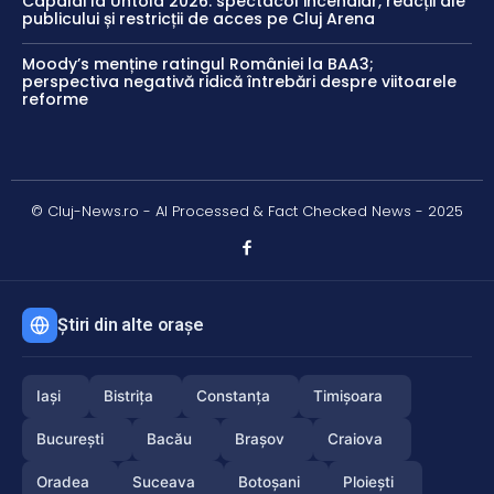
Capaldi la Untold 2026: spectacol incendiar, reacții ale
publicului și restricții de acces pe Cluj Arena
Moody’s menține ratingul României la BAA3;
perspectiva negativă ridică întrebări despre viitoarele
reforme
© Cluj-News.ro - AI Processed & Fact Checked News - 2025
Știri din alte orașe
Iași
Bistrița
Constanța
Timișoara
București
Bacău
Brașov
Craiova
Oradea
Suceava
Botoșani
Ploiești