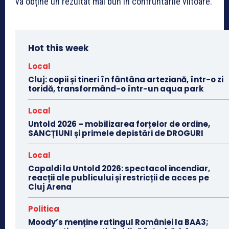
va obține un rezultat mai bun în confruntările viitoare.
Hot this week
Local
Cluj: copii și tineri în fântâna arteziană, într-o zi
toridă, transformând-o într-un aqua park
Local
Untold 2026 – mobilizarea forțelor de ordine,
SANCȚIUNI și primele depistări de DROGURI
Local
Capaldi la Untold 2026: spectacol incendiar,
reacții ale publicului și restricții de acces pe
Cluj Arena
Politica
Moody’s menține ratingul României la BAA3;