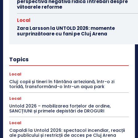
perspectiva negativă ridică întrebări despre
viitoarele reforme
Local
Zara Larsson la UNTOLD 2026: momente
surprinzătoare cu fani pe Cluj Arena
Topics
Local
Cluj: copii și tineri în fântâna arteziană, într-o zi
toridă, transformând-o într-un aqua park
Local
Untold 2026 – mobilizarea forțelor de ordine,
SANCȚIUNI și primele depistări de DROGURI
Local
Capaldi la Untold 2026: spectacol incendiar, reacții
ale publicului și restricții de acces pe Cluj Arena