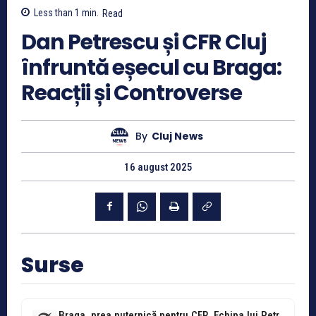
Less than 1
min.
Read
Dan Petrescu și CFR Cluj
înfruntă eșecul cu Braga:
Reacții și Controverse
By
Cluj News
16 august 2025
Surse
Braga, prea puternică pentru CFR. Echipa lui Petrescu va continua în Conference...