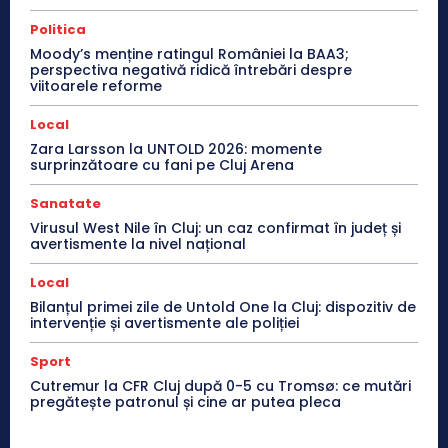
Politica
Moody’s menține ratingul României la BAA3;
perspectiva negativă ridică întrebări despre
viitoarele reforme
Local
Zara Larsson la UNTOLD 2026: momente
surprinzătoare cu fani pe Cluj Arena
Sanatate
Virusul West Nile în Cluj: un caz confirmat în județ și
avertismente la nivel național
Local
Bilanțul primei zile de Untold One la Cluj: dispozitiv de
intervenție și avertismente ale poliției
Sport
Cutremur la CFR Cluj după 0-5 cu Tromsø: ce mutări
pregătește patronul și cine ar putea pleca