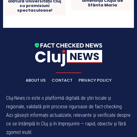
amenință Clujul de
alătură Universității Cluj
Sfânta Maria
cu promisiuni
spectaculoase!
ABOUT US
CONTACT
PRIVACY POLICY
Cluj-News.ro este o platformă digitală de știri locale și
regionale, validată prin procese riguroase de fact-checking.
Aici găsești informații actualizate, relevante și verificate despre
ce se întâmplă în Cluj și în împrejurimi — rapid, obiectiv și fără
zgomot inutil.