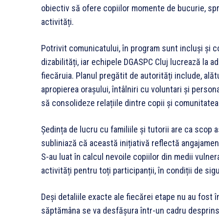
obiectiv să ofere copiilor momente de bucurie, sprij
activități.
Potrivit comunicatului, în program sunt incluși și 
dizabilități, iar echipele DGASPC Cluj lucrează la
fiecăruia. Planul pregătit de autorități include, alătu
apropierea orașului, întâlniri cu voluntari și pers
să consolideze relațiile dintre copii și comunitatea
Ședința de lucru cu familiile și tutorii are ca scop a
subliniază că această inițiativă reflectă angajamen
S-au luat în calcul nevoile copiilor din medii vulner
activități pentru toți participanții, în condiții de sig
Deși detaliile exacte ale fiecărei etape nu au fost
săptămâna se va desfășura într-un cadru desprins d