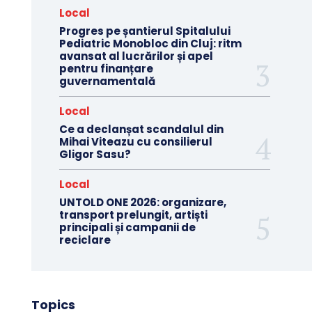
Local
Progres pe șantierul Spitalului
Pediatric Monobloc din Cluj: ritm
avansat al lucrărilor și apel
pentru finanțare
guvernamentală
Local
Ce a declanșat scandalul din
Mihai Viteazu cu consilierul
Gligor Sasu?
Local
UNTOLD ONE 2026: organizare,
transport prelungit, artiști
principali și campanii de
reciclare
Topics