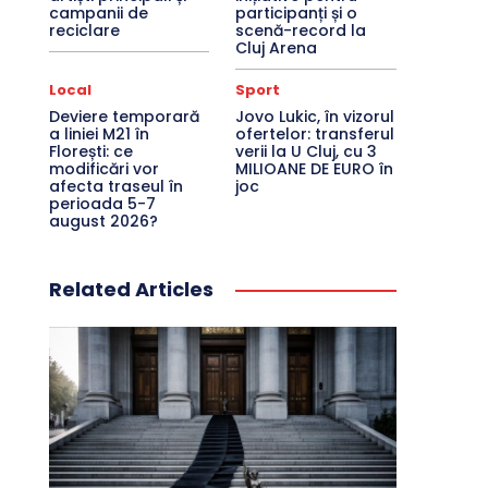
campanii de
participanți și o
reciclare
scenă-record la
Cluj Arena
Local
Sport
Deviere temporară
Jovo Lukic, în vizorul
a liniei M21 în
ofertelor: transferul
Florești: ce
verii la U Cluj, cu 3
modificări vor
MILIOANE DE EURO în
afecta traseul în
joc
perioada 5-7
august 2026?
Related Articles