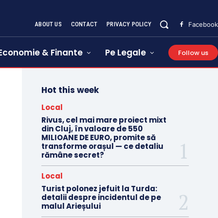
ABOUT US
CONTACT
PRIVACY POLICY
Facebook
Economie & Finante
Pe Legale
Follow us
Hot this week
Local
Rivus, cel mai mare proiect mixt
din Cluj, în valoare de 550
MILIOANE DE EURO, promite să
transforme orașul — ce detaliu
rămâne secret?
Local
Turist polonez jefuit la Turda:
detalii despre incidentul de pe
malul Arieșului