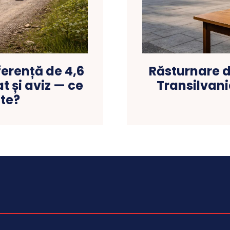
iferență de 4,6
Răsturnare d
t și aviz — ce
Transilvani
ate?