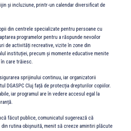
in și incluziune, printr-un calendar diversificat de
copii din centrele specializate pentru persoane cu
 adaptarea programelor pentru a răspunde nevoilor
ri de activități recreative, vizite în zone din
onalul instituției, precum și momente educative menite
 în care trăiesc.
sigurarea sprijinului continuu, iar organizatorii
tul DGASPC Cluj față de protecția drepturilor copiilor.
abile, iar programul are în vedere accesul egal la
uranță.
 încă făcut publice, comunicatul sugerează că
in rutina obișnuită, menit să creeze amintiri plăcute