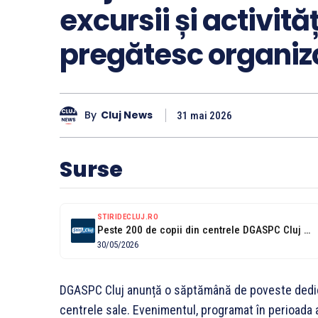
excursii și activită
pregătesc organiza
By
Cluj News
31 mai 2026
Surse
STIRIDECLUJ.RO
Peste 200 de copii din centrele DGASPC Cluj au parte de o...
30/05/2026
DGASPC Cluj anunță o săptămână de poveste dedicat
centrele sale. Evenimentul, programat în perioada ap