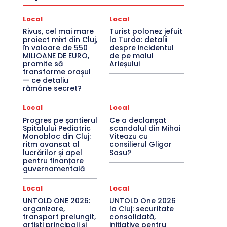
Local
Local
Rivus, cel mai mare
Turist polonez jefuit
proiect mixt din Cluj,
la Turda: detalii
în valoare de 550
despre incidentul
MILIOANE DE EURO,
de pe malul
promite să
Arieșului
transforme orașul
— ce detaliu
rămâne secret?
Local
Local
Progres pe șantierul
Ce a declanșat
Spitalului Pediatric
scandalul din Mihai
Monobloc din Cluj:
Viteazu cu
ritm avansat al
consilierul Gligor
lucrărilor și apel
Sasu?
pentru finanțare
guvernamentală
Local
Local
UNTOLD ONE 2026:
UNTOLD One 2026
organizare,
la Cluj: securitate
transport prelungit,
consolidată,
artiști principali și
inițiative pentru