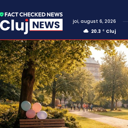
joi, august 6, 2026
20.3
Cluj
C