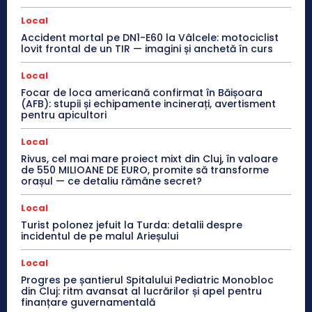
Local
Accident mortal pe DN1-E60 la Vâlcele: motociclist
lovit frontal de un TIR — imagini și anchetă în curs
Local
Focar de loca americană confirmat în Băișoara
(AFB): stupii și echipamente incinerați, avertisment
pentru apicultori
Local
Rivus, cel mai mare proiect mixt din Cluj, în valoare
de 550 MILIOANE DE EURO, promite să transforme
orașul — ce detaliu rămâne secret?
Local
Turist polonez jefuit la Turda: detalii despre
incidentul de pe malul Arieșului
Local
Progres pe șantierul Spitalului Pediatric Monobloc
din Cluj: ritm avansat al lucrărilor și apel pentru
finanțare guvernamentală