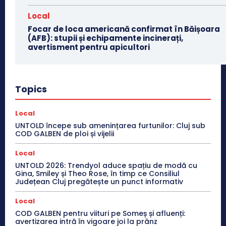
Local
Focar de loca americană confirmat în Băișoara
(AFB): stupii și echipamente incinerați,
avertisment pentru apicultori
Topics
Local
UNTOLD începe sub amenințarea furtunilor: Cluj sub
COD GALBEN de ploi și vijelii
Local
UNTOLD 2026: Trendyol aduce spațiu de modă cu
Gina, Smiley și Theo Rose, în timp ce Consiliul
Județean Cluj pregătește un punct informativ
Local
COD GALBEN pentru viituri pe Someș și afluenți:
avertizarea intră în vigoare joi la prânz