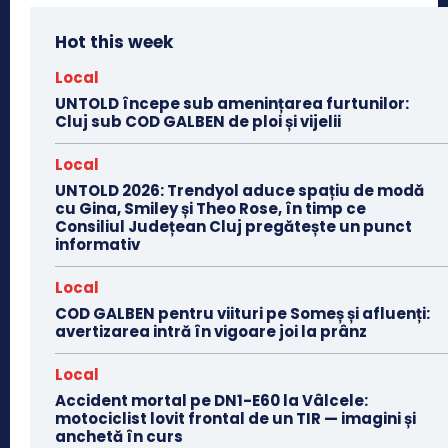
Hot this week
Local
UNTOLD începe sub amenințarea furtunilor:
Cluj sub COD GALBEN de ploi și vijelii
Local
UNTOLD 2026: Trendyol aduce spațiu de modă
cu Gina, Smiley și Theo Rose, în timp ce
Consiliul Județean Cluj pregătește un punct
informativ
Local
COD GALBEN pentru viituri pe Someș și afluenți:
avertizarea intră în vigoare joi la prânz
Local
Accident mortal pe DN1-E60 la Vâlcele:
motociclist lovit frontal de un TIR — imagini și
anchetă în curs