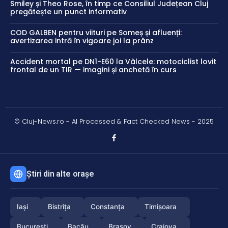
Smiley și Theo Rose, în timp ce Consiliul Județean Cluj
pregătește un punct informativ
COD GALBEN pentru viituri pe Someș și afluenți:
avertizarea intră în vigoare joi la prânz
Accident mortal pe DN1-E60 la Vâlcele: motociclist lovit
frontal de un TIR — imagini și anchetă în curs
© Cluj-News.ro - AI Processed & Fact Checked News - 2025
Știri din alte orașe
Iași
Bistrița
Constanța
Timișoara
București
Bacău
Brașov
Craiova