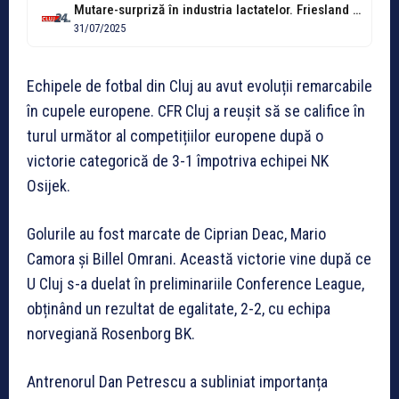
Mutare-surpriză în industria lactatelor. Friesland vinde Napolact și fabricile din Cluj și...
31/07/2025
Echipele de fotbal din Cluj au avut evoluții remarcabile
în cupele europene. CFR Cluj a reușit să se califice în
turul următor al competițiilor europene după o
victorie categorică de 3-1 împotriva echipei NK
Osijek.
Golurile au fost marcate de Ciprian Deac, Mario
Camora și Billel Omrani. Această victorie vine după ce
U Cluj s-a duelat în preliminariile Conference League,
obținând un rezultat de egalitate, 2-2, cu echipa
norvegiană Rosenborg BK.
Antrenorul Dan Petrescu a subliniat importanța