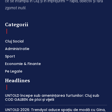
ce se întâmplă în Cluj și în împrejurimi — rapid, obiectiv și fără
zgomot inutil.
Categorii
Cluj Social
Administratie
Sport
Economie & Finante
Pe Legale
Headlines
UNTOLD începe sub amenințarea furtunilor: Cluj sub
COD GALBEN de ploi și vijelii
UNTOLD 2026: Trendyol aduce spațiu de modă cu Gina,