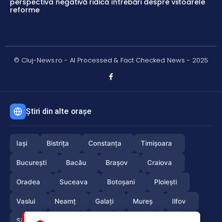
perspectiva negativă ridică întrebări despre viitoarele
reforme
© Cluj-News.ro - AI Processed & Fact Checked News - 2025
Știri din alte orașe
Iași
Bistrița
Constanța
Timișoara
București
Bacău
Brașov
Craiova
Oradea
Suceava
Botoșani
Ploiești
Vaslui
Neamț
Galați
Mureș
Ilfov
Sibiu
Arad
Alba
Tulcea
Olt