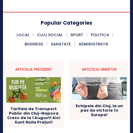
Popular Categories
LOCAL
CLUJ SOCIAL
SPORT
POLITICA
BUSINESS
SANATATE
ADMINISTRATIE
ARTICOLUL PRECEDENT
ARTICOLUL URMĂTOR
Echipele din Cluj, la un
Tarifele de Transport
pas de victorie în
Public din Cluj-Napoca
Europa!
Cresc de la 1 August! Aici
Sunt Noile Prețuri!