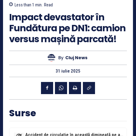
Less than 1
min.
Read
Impact devastator în
Fundătura pe DN1: camion
versus mașină parcată!
By
Cluj News
31 iulie 2025
Surse
Accident de circulație în această dimineață pe al doilea cel mai periculos...