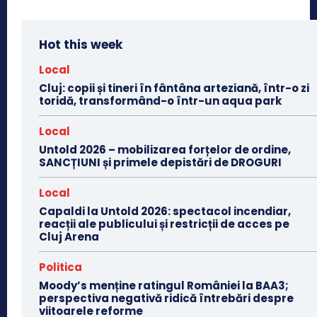
Hot this week
Local
Cluj: copii și tineri în fântâna arteziană, într-o zi
toridă, transformând-o într-un aqua park
Local
Untold 2026 – mobilizarea forțelor de ordine,
SANCȚIUNI și primele depistări de DROGURI
Local
Capaldi la Untold 2026: spectacol incendiar,
reacții ale publicului și restricții de acces pe
Cluj Arena
Politica
Moody’s menține ratingul României la BAA3;
perspectiva negativă ridică întrebări despre
viitoarele reforme