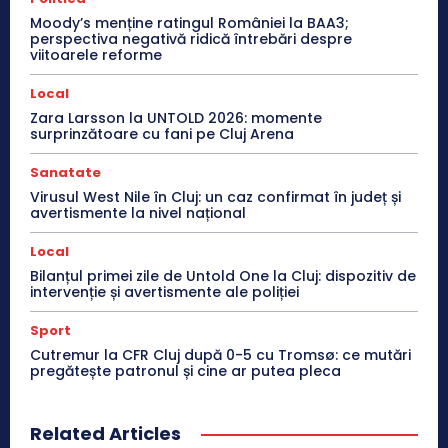
Moody’s menține ratingul României la BAA3;
perspectiva negativă ridică întrebări despre
viitoarele reforme
Local
Zara Larsson la UNTOLD 2026: momente
surprinzătoare cu fani pe Cluj Arena
Sanatate
Virusul West Nile în Cluj: un caz confirmat în județ și
avertismente la nivel național
Local
Bilanțul primei zile de Untold One la Cluj: dispozitiv de
intervenție și avertismente ale poliției
Sport
Cutremur la CFR Cluj după 0-5 cu Tromsø: ce mutări
pregătește patronul și cine ar putea pleca
Related Articles