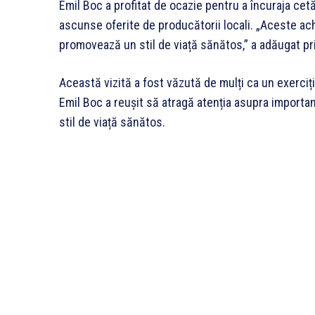
Emil Boc a profitat de ocazie pentru a încuraja cet
ascunse oferite de producătorii locali. „Aceste achi
promovează un stil de viață sănătos,” a adăugat pr
Această vizită a fost văzută de mulți ca un exerciț
Emil Boc a reușit să atragă atenția asupra importanț
stil de viață sănătos.