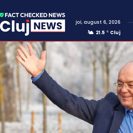
joi, august 6, 2026
21.5
Cluj
C