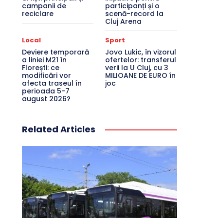
campanii de
participanți și o
reciclare
scenă-record la
Cluj Arena
Local
Sport
Deviere temporară
Jovo Lukic, în vizorul
a liniei M21 în
ofertelor: transferul
Florești: ce
verii la U Cluj, cu 3
modificări vor
MILIOANE DE EURO în
afecta traseul în
joc
perioada 5-7
august 2026?
Related Articles