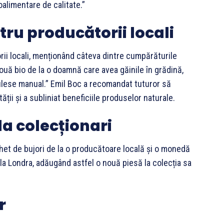
alimentare de calitate.”
ru producătorii locali
rii locali, menționând câteva dintre cumpărăturile
ouă bio de la o doamnă care avea găinile în grădină,
ulese manual.” Emil Boc a recomandat tuturor să
ții și a subliniat beneficiile produselor naturale.
 la colecționari
chet de bujori de la o producătoare locală și o monedă
la Londra, adăugând astfel o nouă piesă la colecția sa
r