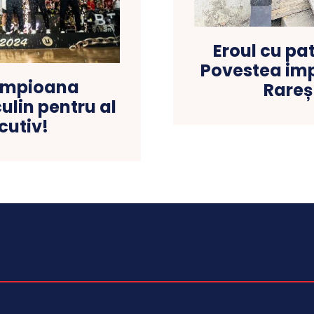
Eroul cu pat
Povestea imp
ampioana
Rareș
lin pentru al
cutiv!