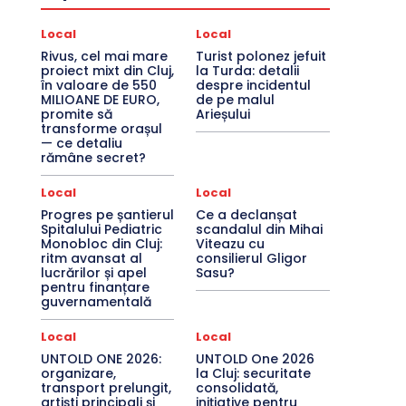
Local
Local
Rivus, cel mai mare
Turist polonez jefuit
proiect mixt din Cluj,
la Turda: detalii
în valoare de 550
despre incidentul
MILIOANE DE EURO,
de pe malul
promite să
Arieșului
transforme orașul
— ce detaliu
rămâne secret?
Local
Local
Progres pe șantierul
Ce a declanșat
Spitalului Pediatric
scandalul din Mihai
Monobloc din Cluj:
Viteazu cu
ritm avansat al
consilierul Gligor
lucrărilor și apel
Sasu?
pentru finanțare
guvernamentală
Local
Local
UNTOLD ONE 2026:
UNTOLD One 2026
organizare,
la Cluj: securitate
transport prelungit,
consolidată,
artiști principali și
inițiative pentru