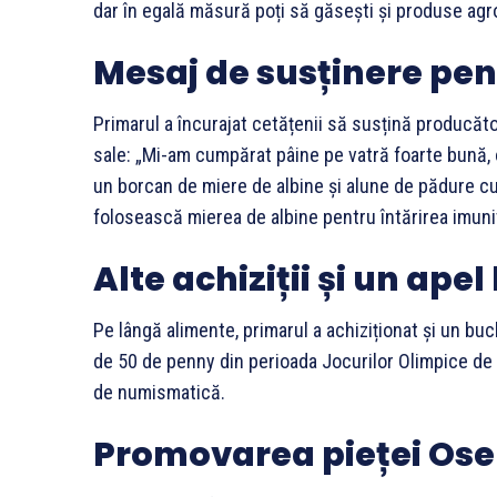
dar în egală măsură poți să găsești și produse agro
Mesaj de susținere pent
Primarul a încurajat cetățenii să susțină producăto
sale: „Mi-am cumpărat pâine pe vatră foarte bună, 
un borcan de miere de albine și alune de pădure c
folosească mierea de albine pentru întărirea imunită
Alte achiziții și un apel
Pe lângă alimente, primarul a achiziționat și un bu
de 50 de penny din perioada Jocurilor Olimpice de 
de numismatică.
Promovarea pieței Ose