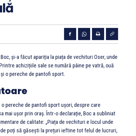
ală
 Boc, și-a făcut apariția la piața de vechituri Oser, unde
rintre achizițiile sale se numără pâine pe vatră, ouă
i și o pereche de pantofi sport.
ătoare
ă o pereche de pantofi sport ușori, despre care
a mai ușor prin oraș. Într-o declarație, Boc a subliniat
mentare de calitate: „Piața de vechituri e locul unde
e poți să găsești la prețuri ieftine tot felul de lucruri,