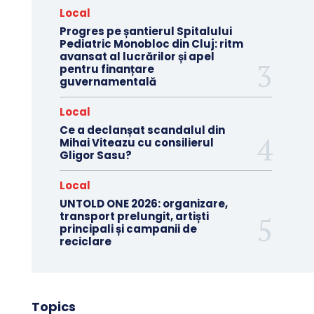
Local
Progres pe șantierul Spitalului
Pediatric Monobloc din Cluj: ritm
avansat al lucrărilor și apel
pentru finanțare
guvernamentală
Local
Ce a declanșat scandalul din
Mihai Viteazu cu consilierul
Gligor Sasu?
Local
UNTOLD ONE 2026: organizare,
transport prelungit, artiști
principali și campanii de
reciclare
Topics