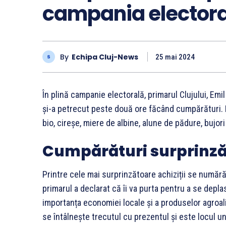
campania elector
By
Echipa Cluj-News
25 mai 2024
În plină campanie electorală, primarul Clujului, Emil
și-a petrecut peste două ore făcând cumpărături. P
bio, cireșe, miere de albine, alune de pădure, bujor
Cumpărături surprinz
Printre cele mai surprinzătoare achiziții se număr
primarul a declarat că îi va purta pentru a se deplas
importanța economiei locale și a produselor agroali
se întâlnește trecutul cu prezentul și este locul und