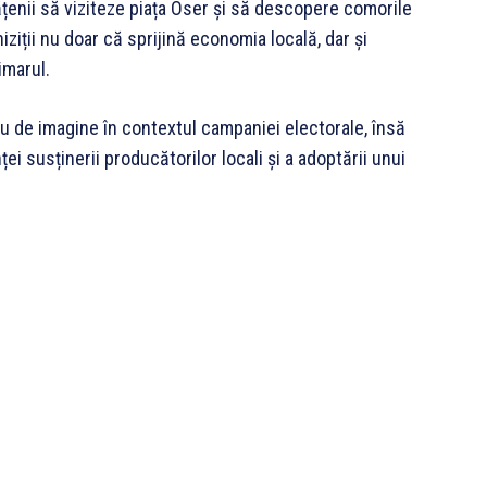
ățenii să viziteze piața Oser și să descopere comorile
ziții nu doar că sprijină economia locală, dar și
imarul.
iu de imagine în contextul campaniei electorale, însă
ei susținerii producătorilor locali și a adoptării unui