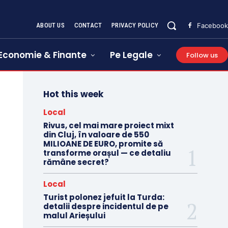
ABOUT US
CONTACT
PRIVACY POLICY
Facebook
Economie & Finante
Pe Legale
Follow us
Hot this week
Local
Rivus, cel mai mare proiect mixt
din Cluj, în valoare de 550
MILIOANE DE EURO, promite să
transforme orașul — ce detaliu
rămâne secret?
Local
Turist polonez jefuit la Turda:
detalii despre incidentul de pe
malul Arieșului