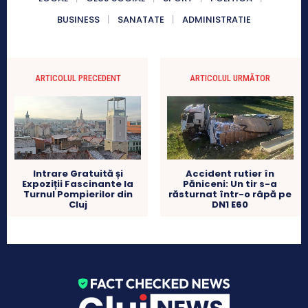
BUSINESS
SANATATE
ADMINISTRATIE
ARTICOLUL PRECEDENT
ARTICOLUL URMĂTOR
Intrare Gratuită și
Accident rutier în
Expoziții Fascinante la
Păniceni: Un tir s-a
Turnul Pompierilor din
răsturnat într-o râpă pe
Cluj
DN1 E60