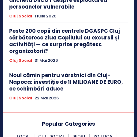
persoanelor vulnerabile
Cluj Social
1 Iulie 2026
Peste 200 copii din centrele DGASPC Cluj
sărbătoresc Ziua Copilului cu excursii și
activități — ce surprize pregătesc
organizatorii?
Cluj Social
31 Mai 2026
Noul cămin pentru vârstnici din Cluj-
Napoca: investiție de 11 MILIOANE DE EURO,
ce schimbări aduce
Cluj Social
22 Mai 2026
Popular Categories
LOCAL
CLUJ SOCIAL
SPORT
POLITICA