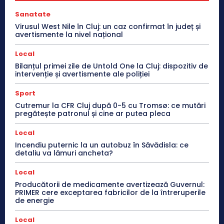
Sanatate
Virusul West Nile în Cluj: un caz confirmat în județ și
avertismente la nivel național
Local
Bilanțul primei zile de Untold One la Cluj: dispozitiv de
intervenție și avertismente ale poliției
Sport
Cutremur la CFR Cluj după 0-5 cu Tromsø: ce mutări
pregătește patronul și cine ar putea pleca
Local
Incendiu puternic la un autobuz în Săvădisla: ce
detaliu va lămuri ancheta?
Local
Producătorii de medicamente avertizează Guvernul:
PRIMER cere exceptarea fabricilor de la întreruperile
de energie
Local