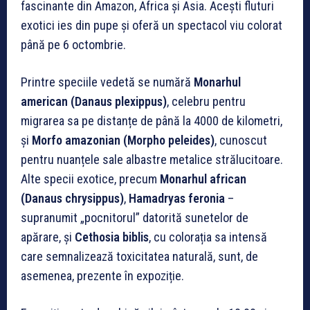
fascinante din Amazon, Africa și Asia. Acești fluturi
exotici ies din pupe și oferă un spectacol viu colorat
până pe 6 octombrie.
Printre speciile vedetă se numără
Monarhul
american (Danaus plexippus)
, celebru pentru
migrarea sa pe distanțe de până la 4000 de kilometri,
și
Morfo amazonian (Morpho peleides)
, cunoscut
pentru nuanțele sale albastre metalice strălucitoare.
Alte specii exotice, precum
Monarhul african
(Danaus chrysippus)
,
Hamadryas feronia
–
supranumit „pocnitorul” datorită sunetelor de
apărare, și
Cethosia biblis
, cu colorația sa intensă
care semnalizează toxicitatea naturală, sunt, de
asemenea, prezente în expoziție.