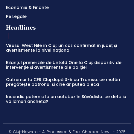
Economie & Finante
Pe Legale
Headlines
Virusul West Nile în Cluj: un caz confirmat în județ și
avertismente la nivel național
Bilanțul primei zile de Untold One la Cluj: dispozitiv de
intervenție și avertismente ale poliției
Cutremur la CFR Cluj după 0-5 cu Tromsø: ce mutări
pregătește patronul și cine ar putea pleca
Incendiu puternic la un autobuz în Săvădisla: ce detaliu
va lămuri ancheta?
© Cluj-News.ro - AI Processed & Fact Checked News - 2025