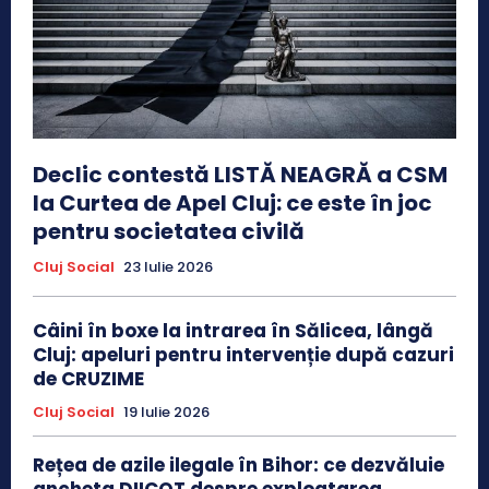
Declic contestă LISTĂ NEAGRĂ a CSM
la Curtea de Apel Cluj: ce este în joc
pentru societatea civilă
Cluj Social
23 Iulie 2026
Câini în boxe la intrarea în Sălicea, lângă
Cluj: apeluri pentru intervenție după cazuri
de CRUZIME
Cluj Social
19 Iulie 2026
Rețea de azile ilegale în Bihor: ce dezvăluie
ancheta DIICOT despre exploatarea