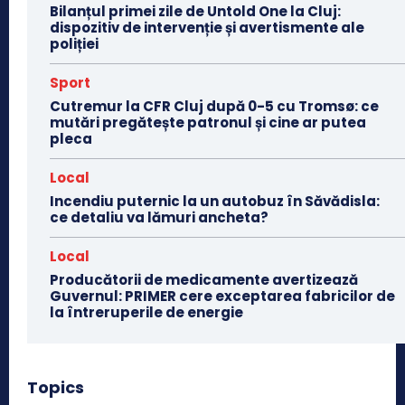
Bilanțul primei zile de Untold One la Cluj:
dispozitiv de intervenție și avertismente ale
poliției
Sport
Cutremur la CFR Cluj după 0-5 cu Tromsø: ce
mutări pregătește patronul și cine ar putea
pleca
Local
Incendiu puternic la un autobuz în Săvădisla:
ce detaliu va lămuri ancheta?
Local
Producătorii de medicamente avertizează
Guvernul: PRIMER cere exceptarea fabricilor de
la întreruperile de energie
Topics