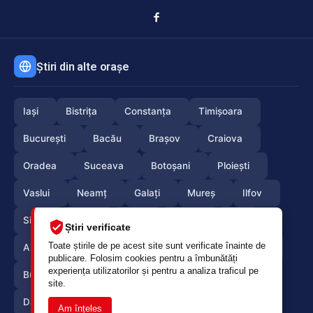
Știri din alte orașe
Iași
Bistrița
Constanța
Timișoara
București
Bacău
Brașov
Craiova
Oradea
Suceava
Botoșani
Ploiești
Vaslui
Neamț
Galați
Mureș
Ilfov
Sibiu
Arad
Alba
Tulcea
Olt
Știri verificate
Toate știrile de pe acest site sunt verificate înainte de
Arges
Maramures
Vrancea
Satumare
publicare. Folosim cookies pentru a îmbunătăți
experiența utilizatorilor și pentru a analiza traficul pe
Buzau
Braila
Calarasi
Caras-Severin
site.
Dambovita
Giurgiu
Gorj
Hunedoara
Am înțeles