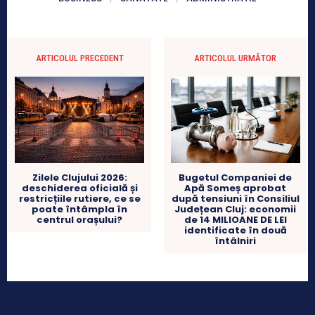
ARTICOLUL PRECEDENT
ARTICOLUL URMĂTOR
Zilele Clujului 2026:
Bugetul Companiei de
deschiderea oficială și
Apă Someș aprobat
restricțiile rutiere, ce se
după tensiuni în Consiliul
poate întâmpla în
Județean Cluj: economii
centrul orașului?
de 14 MILIOANE DE LEI
identificate în două
întâlniri