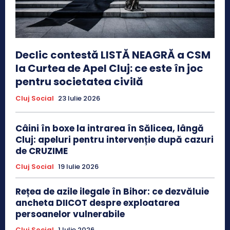
Declic contestă LISTĂ NEAGRĂ a CSM
la Curtea de Apel Cluj: ce este în joc
pentru societatea civilă
Cluj Social
23 Iulie 2026
Câini în boxe la intrarea în Sălicea, lângă
Cluj: apeluri pentru intervenție după cazuri
de CRUZIME
Cluj Social
19 Iulie 2026
Rețea de azile ilegale în Bihor: ce dezvăluie
ancheta DIICOT despre exploatarea
persoanelor vulnerabile
Cluj Social
1 Iulie 2026