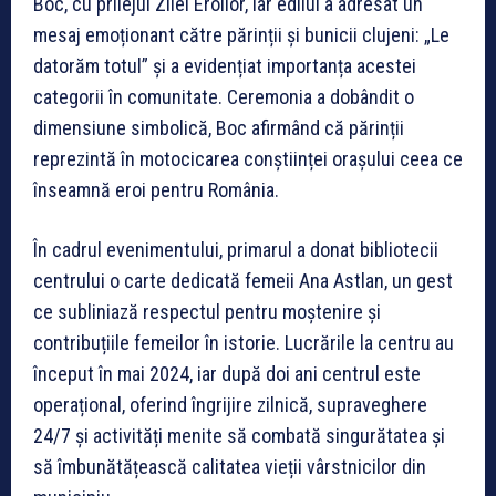
Boc, cu prilejul Zilei Eroilor, iar edilul a adresat un
mesaj emoționant către părinții și bunicii clujeni: „Le
datorăm totul” și a evidențiat importanța acestei
categorii în comunitate. Ceremonia a dobândit o
dimensiune simbolică, Boc afirmând că părinții
reprezintă în motocicarea conștiinței orașului ceea ce
înseamnă eroi pentru România.
În cadrul evenimentului, primarul a donat bibliotecii
centrului o carte dedicată femeii Ana Astlan, un gest
ce subliniază respectul pentru moștenire și
contribuțiile femeilor în istorie. Lucrările la centru au
început în mai 2024, iar după doi ani centrul este
operațional, oferind îngrijire zilnică, supraveghere
24/7 și activități menite să combată singurătatea și
să îmbunătățească calitatea vieții vârstnicilor din