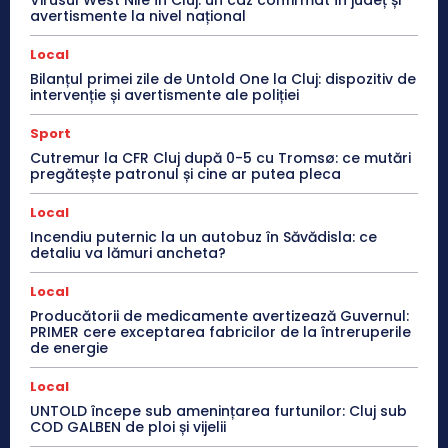
Virusul West Nile în Cluj: un caz confirmat în județ și
avertismente la nivel național
Local
Bilanțul primei zile de Untold One la Cluj: dispozitiv de
intervenție și avertismente ale poliției
Sport
Cutremur la CFR Cluj după 0-5 cu Tromsø: ce mutări
pregătește patronul și cine ar putea pleca
Local
Incendiu puternic la un autobuz în Săvădisla: ce
detaliu va lămuri ancheta?
Local
Producătorii de medicamente avertizează Guvernul:
PRIMER cere exceptarea fabricilor de la întreruperile
de energie
Local
UNTOLD începe sub amenințarea furtunilor: Cluj sub
COD GALBEN de ploi și vijelii