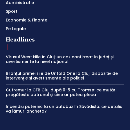
Administratie
Sport
Economie & Finante
Pe Legale
Headlines
Virusul West Nile în Cluj: un caz confirmat în județ și
avertismente la nivel național
Bilanțul primei zile de Untold One la Cluj: dispozitiv de
intervenție și avertismente ale poliției
Cutremur la CFR Cluj după 0-5 cu Tromsø: ce mutări
pregătește patronul și cine ar putea pleca
Incendiu puternic la un autobuz în Săvădisla: ce detaliu
va lămuri ancheta?