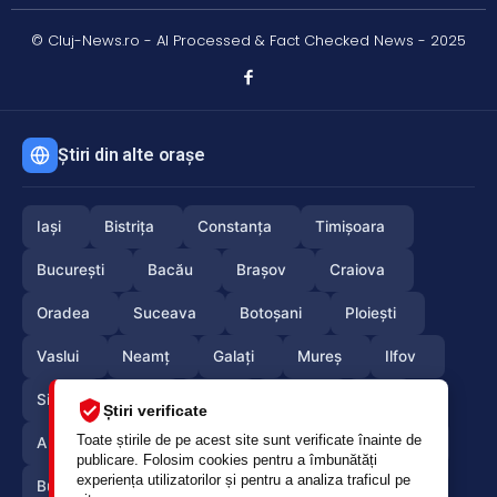
© Cluj-News.ro - AI Processed & Fact Checked News - 2025
Știri din alte orașe
Iași
Bistrița
Constanța
Timișoara
București
Bacău
Brașov
Craiova
Oradea
Suceava
Botoșani
Ploiești
Vaslui
Neamț
Galați
Mureș
Ilfov
Sibiu
Arad
Alba
Tulcea
Olt
Știri verificate
Toate știrile de pe acest site sunt verificate înainte de
Arges
Maramures
Vrancea
Satumare
publicare. Folosim cookies pentru a îmbunătăți
experiența utilizatorilor și pentru a analiza traficul pe
Buzau
Braila
Calarasi
Caras-Severin